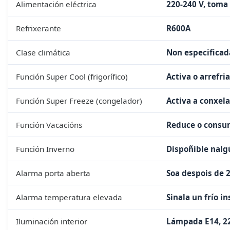
Alimentación eléctrica
220-240 V, toma 
Refrixerante
R600A
Clase climática
Non especificad
Función Super Cool (frigorífico)
Activa o arrefr
Función Super Freeze (congelador)
Activa a conxel
Función Vacacións
Reduce o consum
Función Inverno
Dispoñible nalg
Alarma porta aberta
Soa despois de 
Alarma temperatura elevada
Sinala un frío i
Iluminación interior
Lámpada E14, 22