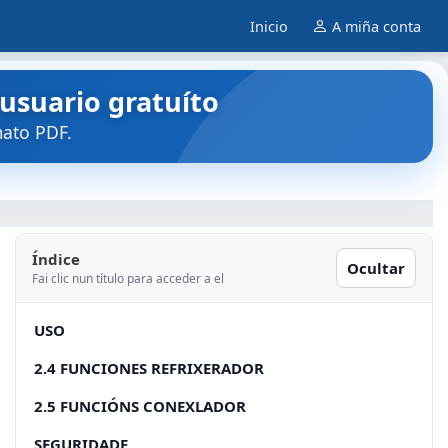
Inicio
A miña conta
usuario gratuíto
ato PDF.
Índice
Ocultar
Fai clic nun título para acceder a el
USO
2.4 FUNCIONES REFRIXERADOR
2.5 FUNCIÓNS CONEXLADOR
SEGURIDADE