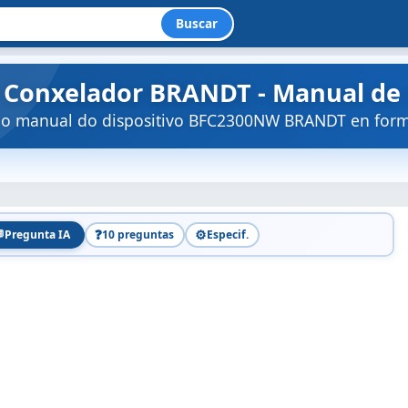
Buscar
Conxelador BRANDT - Manual de 
 o manual do dispositivo BFC2300NW BRANDT en form

❓
⚙️
Pregunta IA
10 preguntas
Especif.