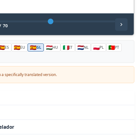
/
70
ES
EU
GL
HU
IT
NL
PL
PT
you a specifically translated version.
elador