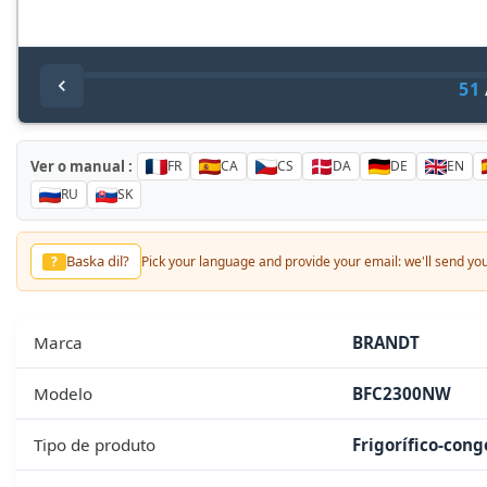
51
Ver o manual :
FR
CA
CS
DA
DE
EN
RU
SK
Annat sprak?
?
Pick your language and provide your email: we'll send 
Marca
BRANDT
Modelo
BFC2300NW
Tipo de produto
Frigorífico-cong