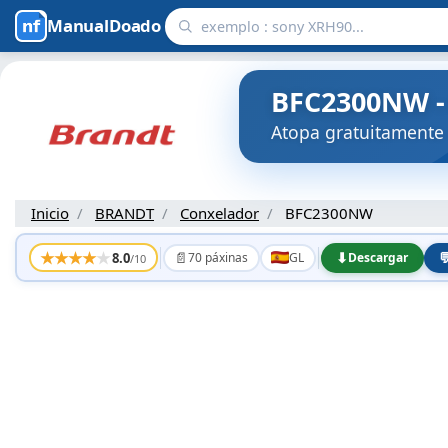
ManualDoado
BFC2300NW - 
Atopa gratuitamente
Inicio
BRANDT
Conxelador
BFC2300NW
★
★
★
★
★
📄
⬇

8.0
70 páxinas
GL
Descargar
/10