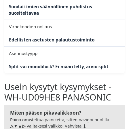
Suodattimien säännöllinen puhdistus
suositeltavaa
Virhekoodien nollaus
Edellisten asetusten palautustoiminto
Asennustyyppi
Split vai monoblock? Ei määritelty, arvio split
Usein kysytyt kysymykset -
WH-UD09HE8 PANASONIC
Miten pääsen pikavalikkoon?
Paina omistettua painiketta, sitten navigoi nuolilla
△▼▲▷
valitaksesi valikko. Vahvista
↓