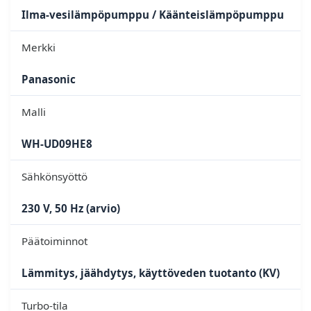
Ilma-vesilämpöpumppu / Käänteislämpöpumppu
Merkki
Panasonic
Malli
WH-UD09HE8
Sähkönsyöttö
230 V, 50 Hz (arvio)
Päätoiminnot
Lämmitys, jäähdytys, käyttöveden tuotanto (KV)
Turbo-tila