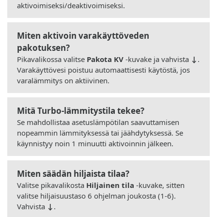
aktivoimiseksi/deaktivoimiseksi.
Miten aktivoin varakäyttöveden
pakotuksen?
Pikavalikossa valitse
Pakota KV
-kuvake ja vahvista
↓
.
Varakäyttövesi poistuu automaattisesti käytöstä, jos
varalämmitys on aktiivinen.
Mitä Turbo-lämmitystila tekee?
Se mahdollistaa asetuslämpötilan saavuttamisen
nopeammin lämmityksessä tai jäähdytyksessä. Se
käynnistyy noin 1 minuutti aktivoinnin jälkeen.
Miten säädän hiljaista tilaa?
Valitse pikavalikosta
Hiljainen tila
-kuvake, sitten
valitse hiljaisuustaso 6 ohjelman joukosta (1-6).
Vahvista
↓
.