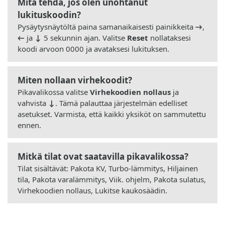
Mitä tehdä, jos olen unohtanut
lukituskoodin?
Pysäytysnäytöltä paina samanaikaisesti painikkeita
→
,
←
ja
↓
5 sekunnin ajan. Valitse
Reset
nollataksesi
koodi arvoon 0000 ja avataksesi lukituksen.
Miten nollaan virhekoodit?
Pikavalikossa valitse
Virhekoodien nollaus
ja
vahvista
↓
. Tämä palauttaa järjestelmän edelliset
asetukset. Varmista, että kaikki yksiköt on sammutettu
ennen.
Mitkä tilat ovat saatavilla pikavalikossa?
Tilat sisältävät: Pakota KV, Turbo-lämmitys, Hiljainen
tila, Pakota varalämmitys, Viik. ohjelm, Pakota sulatus,
Virhekoodien nollaus, Lukitse kaukosäädin.