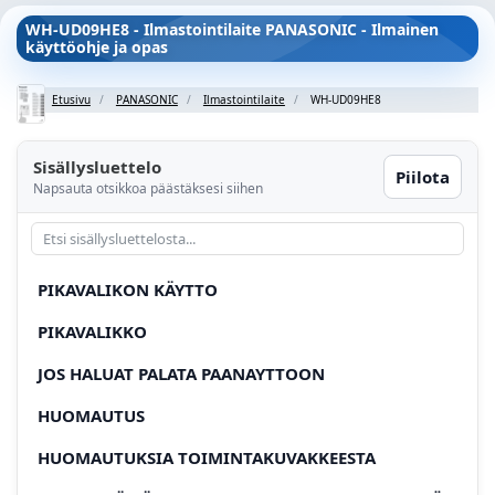
WH-UD09HE8 - Ilmastointilaite PANASONIC - Ilmainen
käyttöohje ja opas
Etusivu
PANASONIC
Ilmastointilaite
WH-UD09HE8
Sisällysluettelo
Piilota
Napsauta otsikkoa päästäksesi siihen
PIKAVALIKON KÄYTTO
PIKAVALIKKO
JOS HALUAT PALATA PAANAYTTOON
HUOMAUTUS
HUOMAUTUKSIA TOIMINTAKUVAKKEESTA