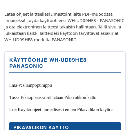
Lataa ohjeet laitteellesi Ilmastointilaite PDF-muodossa
ilmaiseksi! Löydä käyttöohjeesi WH-UD09HE8 - PANASONIC
ja ota elektroninen laitteesi takaisin hallintaan. Tällä sivulla
julkaistaan kaikki laitteidesi käyttöön tarvittavat asiakirjat.
WH-UD09HE8 merkiltä PANASONIC.
KÄYTTÖOHJE WH-UD09HE8
PANASONIC
llma-vesilampopumppu
Tässä Pikaoppaassa selitetään Pikavalikon kättö.
Lue Kayttoohjeet huolellisesti ennen Pikavalikon kayttoa.
PIKAVALIKON KÄYTTO