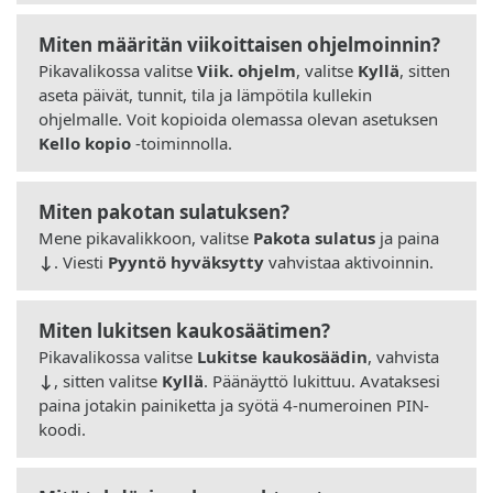
Miten määritän viikoittaisen ohjelmoinnin?
Pikavalikossa valitse
Viik. ohjelm
, valitse
Kyllä
, sitten
aseta päivät, tunnit, tila ja lämpötila kullekin
ohjelmalle. Voit kopioida olemassa olevan asetuksen
Kello kopio
-toiminnolla.
Miten pakotan sulatuksen?
Mene pikavalikkoon, valitse
Pakota sulatus
ja paina
↓
. Viesti
Pyyntö hyväksytty
vahvistaa aktivoinnin.
Miten lukitsen kaukosäätimen?
Pikavalikossa valitse
Lukitse kaukosäädin
, vahvista
↓
, sitten valitse
Kyllä
. Päänäyttö lukittuu. Avataksesi
paina jotakin painiketta ja syötä 4-numeroinen PIN-
koodi.