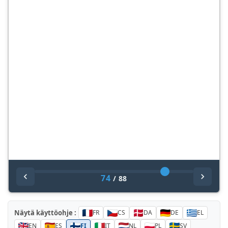
74
/
88
Näytä käyttöohje :
FR
CS
DA
DE
EL
EN
ES
FI
IT
NL
PL
SV