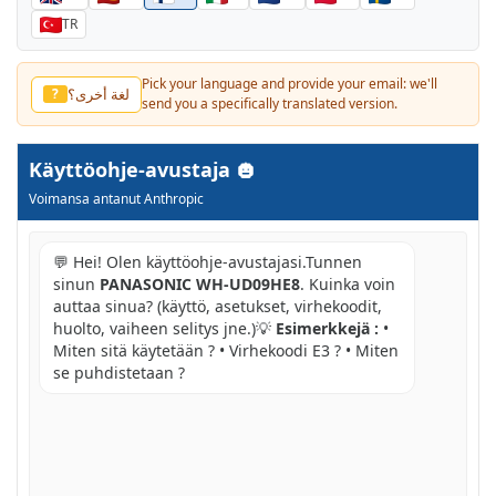
TR
Pick your language and provide your email: we'll
لغة أخرى؟
?
send you a specifically translated version.
Käyttöohje-avustaja
Voimansa antanut Anthropic
💬 Hei! Olen käyttöohje-avustajasi.Tunnen
sinun
PANASONIC WH-UD09HE8
. Kuinka voin
auttaa sinua? (käyttö, asetukset, virhekoodit,
huolto, vaiheen selitys jne.)💡
Esimerkkejä :
•
Miten sitä käytetään ? • Virhekoodi E3 ? • Miten
se puhdistetaan ?