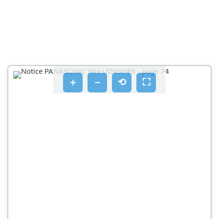
＋
－
⟲
⛶