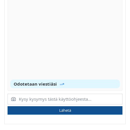
Odotetaan viestiäsi
Lähetä