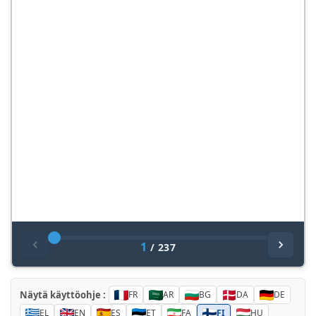
1
/
237
Näytä käyttöohje :
FR
AR
BG
DA
DE
EL
EN
ES
ET
FA
FI
HU