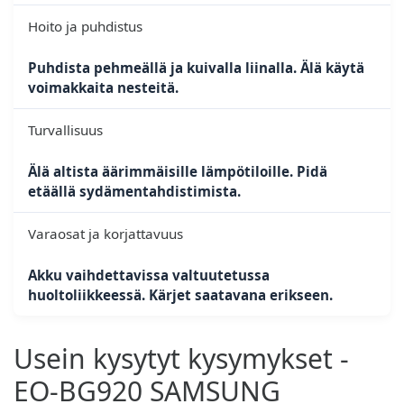
Hoito ja puhdistus
Puhdista pehmeällä ja kuivalla liinalla. Älä käytä
voimakkaita nesteitä.
Turvallisuus
Älä altista äärimmäisille lämpötiloille. Pidä
etäällä sydämentahdistimista.
Varaosat ja korjattavuus
Akku vaihdettavissa valtuutetussa
huoltoliikkeessä. Kärjet saatavana erikseen.
Usein kysytyt kysymykset -
EO-BG920 SAMSUNG