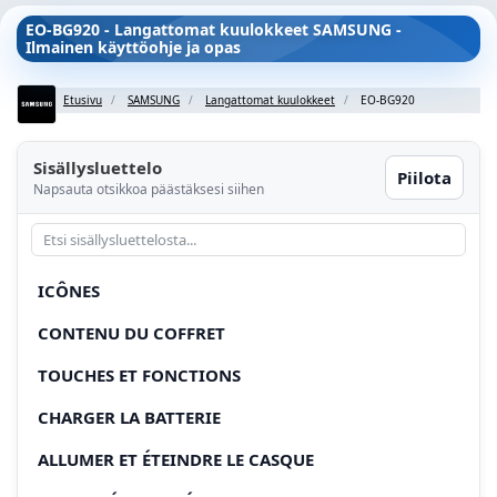
EO-BG920 - Langattomat kuulokkeet SAMSUNG -
Ilmainen käyttöohje ja opas
Etusivu
SAMSUNG
Langattomat kuulokkeet
EO-BG920
Sisällysluettelo
Piilota
Napsauta otsikkoa päästäksesi siihen
ICÔNES
CONTENU DU COFFRET
TOUCHES ET FONCTIONS
CHARGER LA BATTERIE
ALLUMER ET ÉTEINDRE LE CASQUE