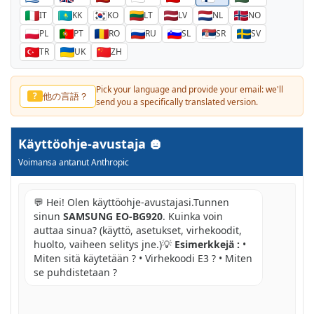
IT
KK
KO
LT
LV
NL
NO
PL
PT
RO
RU
SL
SR
SV
TR
UK
ZH
Pick your language and provide your email: we'll
他の言語？
?
send you a specifically translated version.
Käyttöohje-avustaja
Voimansa antanut Anthropic
💬 Hei! Olen käyttöohje-avustajasi.Tunnen
sinun
SAMSUNG EO-BG920
. Kuinka voin
auttaa sinua? (käyttö, asetukset, virhekoodit,
huolto, vaiheen selitys jne.)💡
Esimerkkejä :
•
Miten sitä käytetään ? • Virhekoodi E3 ? • Miten
se puhdistetaan ?