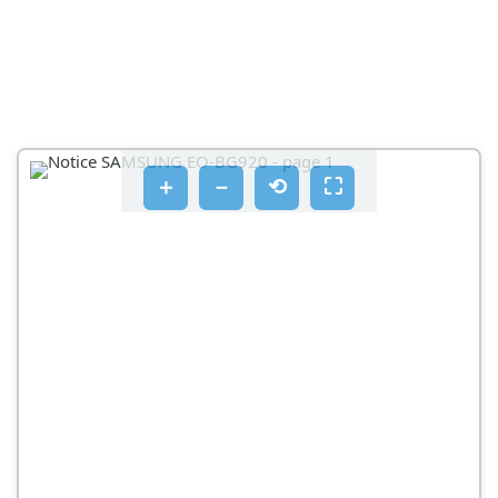
RÉGLER LE VOLUME
BASCULER LA SORTIE AUDIO
METTRE FIN À UN APPEL
LIRE DES FICHIERS MULTIMÉDIA
＋
－
⟲
⛶
LIRE UN FICHIER MULTIMÉDIA ET ARRÊTER LA
LECTURE
PASSER AU FICHIER MULTIMÉDIA SUIVANT
REVENIR AU FICHIER MULTIMÉDIA PRÉCÉDENT
LANCER S VOICE
UTILISER SAMSUNG LEVEL
DÉPANNAGE
VOTRE CASQUE NE S'ALLUME PAS