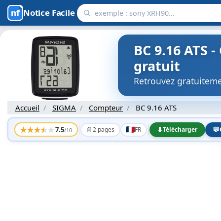
Notice Facile
BC 9.16 ATS 
gratuit
Retrouvez gratuiteme
Accueil
SIGMA
Compteur
BC 9.16 ATS
★
★
★
★
★
📄
⬇
💬
7.5
2 pages
FR
Télécharger
/10