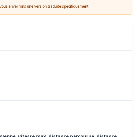
s vous enverrons une version traduite specifiquement.
moyenne, vitesse max, distance parcourue, distance