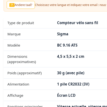
Andere taal?
?
Choisissez votre langue et indiquez votre email : nou
Type de produit
Compteur vélo sans fil
Marque
Sigma
Modèle
BC 9.16 ATS
Dimensions
4,5 x 5,5 x 2 cm
(approximatives)
Poids (approximatif)
30 g (avec pile)
Alimentation
1 pile CR2032 (3V)
Affichage
Écran LCD
Fonctions principales
Vitesse actuelle, vitesse 