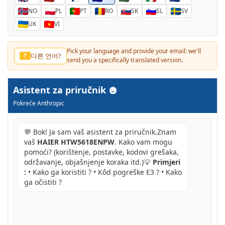
NO
PL
PT
RO
SK
SL
SV
UK
VI
Pick your language and provide your email: we'll
다른 언어?
?
send you a specifically translated version.
Asistent za priručnik
Pokreće Anthropic
💬 Bok! Ja sam vaš asistent za priručnik.Znam
vaš
HAIER HTW5618ENPW
. Kako vam mogu
pomoći? (korištenje, postavke, kodovi grešaka,
održavanje, objašnjenje koraka itd.)💡
Primjeri
:
• Kako ga koristiti ? • Kôd pogreške E3 ? • Kako
ga očistiti ?