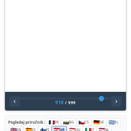
918
/
999
Pogledaj priručnik :
FR
BG
CS
DE
EL
EN
ES
FI
HR
HU
IT
NL