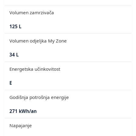
Volumen zamrzivača
125 L
Volumen odjeljka My Zone
34 L
Energetska učinkovitost
E
Godišnja potrošnja energije
271 kWh/an
Napajanje