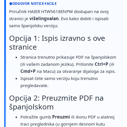
ODGOVOR NOTICE-FACILE
Priručnik HAIER HTW5618ENPW dostupan na ovoj
stranici je
višelingvalan
. Evo kako dobiti i ispisati
samo španjolsku verziju:
Opcija 1: Ispis izravno s ove
stranice
Stranica trenutno prikazuje PDF na španjolskom
(ili vašem zadanom jeziku). Pritisnite
Ctrl+P
(ili
Cmd+P
na Macu) za otvaranje dijaloga za ispis.
Ispisat ćete samo verziju koju trenutno
pregledavate.
Opcija 2: Preuzmite PDF na
španjolskom
Potražite gumb
Preuzmi
ili ikonu PDF u alatnoj
traci preglednika (u gornjem desnom kutu