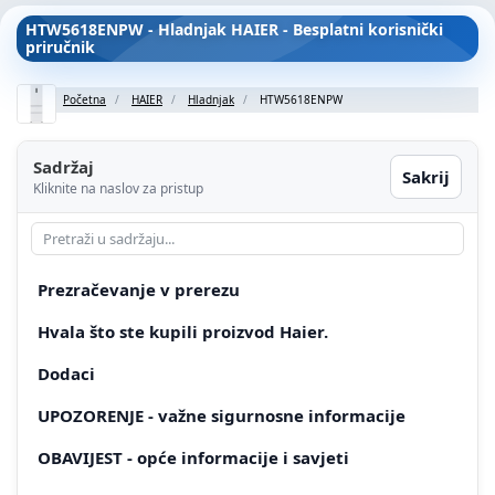
HTW5618ENPW - Hladnjak HAIER - Besplatni korisnički
priručnik
Početna
HAIER
Hladnjak
HTW5618ENPW
Sadržaj
Sakrij
Kliknite na naslov za pristup
Prezračevanje v prerezu
Hvala što ste kupili proizvod Haier.
Dodaci
UPOZORENJE - važne sigurnosne informacije
OBAVIJEST - opće informacije i savjeti