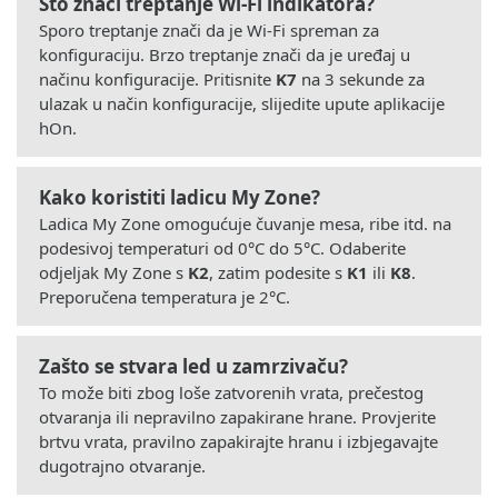
Što znači treptanje Wi-Fi indikatora?
Sporo treptanje znači da je Wi-Fi spreman za
konfiguraciju. Brzo treptanje znači da je uređaj u
načinu konfiguracije. Pritisnite
K7
na 3 sekunde za
ulazak u način konfiguracije, slijedite upute aplikacije
hOn.
Kako koristiti ladicu My Zone?
Ladica My Zone omogućuje čuvanje mesa, ribe itd. na
podesivoj temperaturi od 0°C do 5°C. Odaberite
odjeljak My Zone s
K2
, zatim podesite s
K1
ili
K8
.
Preporučena temperatura je 2°C.
Zašto se stvara led u zamrzivaču?
To može biti zbog loše zatvorenih vrata, prečestog
otvaranja ili nepravilno zapakirane hrane. Provjerite
brtvu vrata, pravilno zapakirajte hranu i izbjegavajte
dugotrajno otvaranje.