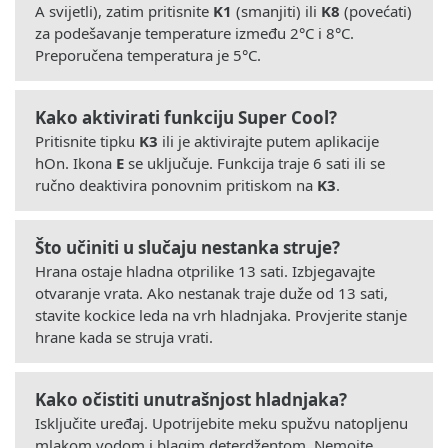
A svijetli), zatim pritisnite
K1
(smanjiti) ili
K8
(povećati)
za podešavanje temperature između 2°C i 8°C.
Preporučena temperatura je 5°C.
Kako aktivirati funkciju Super Cool?
Pritisnite tipku
K3
ili je aktivirajte putem aplikacije
hOn. Ikona
E
se uključuje. Funkcija traje 6 sati ili se
ručno deaktivira ponovnim pritiskom na
K3
.
Što učiniti u slučaju nestanka struje?
Hrana ostaje hladna otprilike 13 sati. Izbjegavajte
otvaranje vrata. Ako nestanak traje duže od 13 sati,
stavite kockice leda na vrh hladnjaka. Provjerite stanje
hrane kada se struja vrati.
Kako očistiti unutrašnjost hladnjaka?
Isključite uređaj. Upotrijebite meku spužvu natopljenu
mlakom vodom i blagim deterdžentom. Nemojte