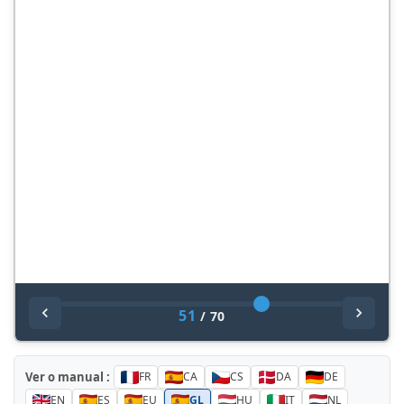
51
/
70
Ver o manual :
FR
CA
CS
DA
DE
EN
ES
EU
GL
HU
IT
NL