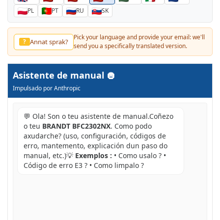
PL
PT
RU
SK
Pick your language and provide your email: we'll
Annat sprak?
?
send you a specifically translated version.
Asistente de manual
Impulsado por Anthropic
💬 Ola! Son o teu asistente de manual.Coñezo
o teu
BRANDT BFC2302NX
. Como podo
axudarche? (uso, configuración, códigos de
erro, mantemento, explicación dun paso do
manual, etc.)💡
Exemplos :
• Como usalo ? •
Código de erro E3 ? • Como limpalo ?