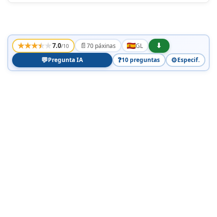
★
★
★
★
★
📄
⬇
7.0
70 páxinas
GL
/10
💬
❓
⚙️
Pregunta IA
10 preguntas
Especif.