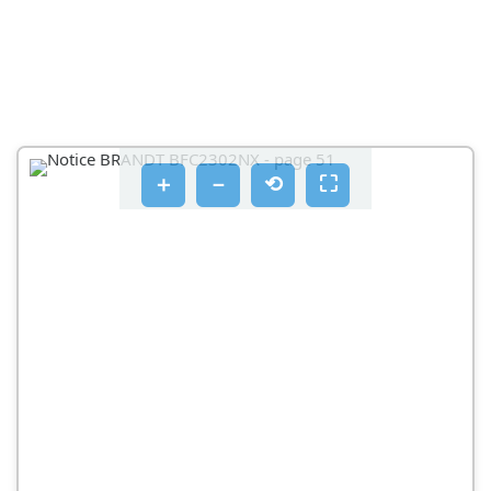
＋
－
⟲
⛶