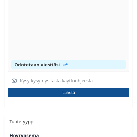
Odotetaan viestiäsi
Lähetä
Tuotetyyppi
Höyryasema