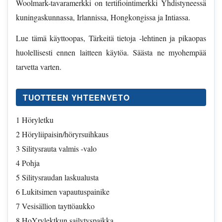
Woolmark-tavaramerkki on tertifiointimerkki Yhdistyneessä
kuningaskunnassa, Irlannissa, Hongkongissa ja Intiassa.
Lue tämä käyttoopas, Tärkeitä tietoja -lehtinen ja pikaopas
huolellisesti ennen laitteen käytöa. Säästa ne myohempää
tarvetta varten.
TUOTTEEN YHTEENVETO
1 Höryletku
2 Höryliipaisin/höryrsuihkaus
3 Silitysrauta valmis -valo
4 Pohja
5 Silitysraudan laskualusta
6 Lukitsimen vapautuspainike
7 Vesisällion tayttöaukko
8 HoYrylektkun sailytyspaikka