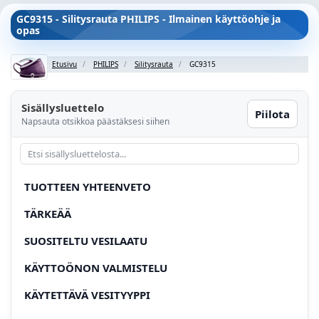
GC9315 - Silitysrauta PHILIPS - Ilmainen käyttöohje ja
opas
Etusivu
PHILIPS
Silitysrauta
GC9315
Sisällysluettelo
Piilota
Napsauta otsikkoa päästäksesi siihen
TUOTTEEN YHTEENVETO
TÄRKEÄÄ
SUOSITELTU VESILAATU
KÄYTTOÖNON VALMISTELU
KÄYTETTÄVÄ VESITYYPPI