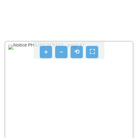
ENERGIANSÄASTÖ
ECO-TILA
AUTOMAATTINEN VIRRANKATKAISU
PUHDISTUS JA HUOLTO
＋
－
⟲
⛶
KALKINPOISTO LAITTEESTA
50 SUOMI
VAROITUS: VOIT VÄLTTÄ PALOVAMMAT
IRROTTAMALLA PISTOKKEEN PISTORASIASTA JA
ANTAMALLA LAITTEEN JÄAHTYÄ VÄHINTÄÄN KAKSI
TUNTIA ENNEN KALKINPOISTOA (KUVA 16)
KALKIN POISTAMINEN SILITYSRAUDAN POHJASTA
VAROITUS: POHJASTA TULEE KUUMAA, LIKAISTA
VETTÄ (NOIN 100-150 ML)
SÄILYTYS