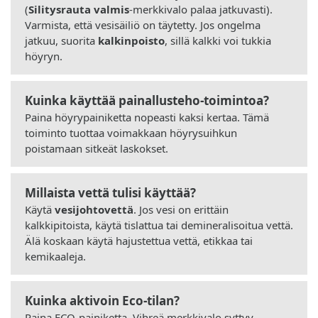
(
Silitysrauta valmis
-merkkivalo palaa jatkuvasti).
Varmista, että vesisäiliö on täytetty. Jos ongelma
jatkuu, suorita
kalkinpoisto
, sillä kalkki voi tukkia
höyryn.
Kuinka käyttää painallusteho-toimintoa?
Paina höyrypainiketta nopeasti kaksi kertaa. Tämä
toiminto tuottaa voimakkaan höyrysuihkun
poistamaan sitkeät laskokset.
Millaista vettä tulisi käyttää?
Käytä
vesijohtovettä
. Jos vesi on erittäin
kalkkipitoista, käytä tislattua tai demineralisoitua vettä.
Älä koskaan käytä hajustettua vettä, etikkaa tai
kemikaaleja.
Kuinka aktivoin Eco-tilan?
Paina ECO-painiketta. Vihreä merkkivalo syttyy.