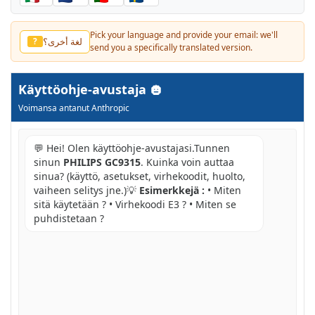
Pick your language and provide your email: we'll
لغة أخرى؟
?
send you a specifically translated version.
Käyttöohje-avustaja
Voimansa antanut Anthropic
💬 Hei! Olen käyttöohje-avustajasi.Tunnen
sinun
PHILIPS GC9315
. Kuinka voin auttaa
sinua? (käyttö, asetukset, virhekoodit, huolto,
vaiheen selitys jne.)💡
Esimerkkejä :
• Miten
sitä käytetään ? • Virhekoodi E3 ? • Miten se
puhdistetaan ?