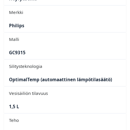
Merkki
Philips
Malli
GC9315
Silitysteknologia
OptimalTemp (automaattinen lämpötilasäätö)
Vesisäiliön tilavuus
1,5 L
Teho