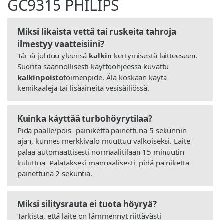
GC9315 PHILIPS
Miksi likaista vettä tai ruskeita tahroja
ilmestyy vaatteisiini?
Tämä johtuu yleensä
kalkin
kertymisestä laitteeseen.
Suorita säännöllisesti käyttöohjeessa kuvattu
kalkinpoisto
toimenpide. Älä koskaan käytä
kemikaaleja tai lisäaineita vesisäiliössä.
Kuinka käyttää turbohöyrytilaa?
Pidä päälle/pois -painiketta painettuna 5 sekunnin
ajan, kunnes merkkivalo muuttuu valkoiseksi. Laite
palaa automaattisesti normaalitilaan 15 minuutin
kuluttua. Palataksesi manuaalisesti, pidä painiketta
painettuna 2 sekuntia.
Miksi silitysrauta ei tuota höyryä?
Tarkista, että laite on lämmennyt riittävästi