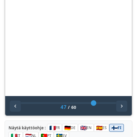
47
/
60
Näytä käyttöohje :
FR
DE
EN
ES
FI
IT
NL
PT
SV