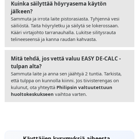
Kuinka säilyttää höyryasema käytön
jälkeen?
Sammuta ja irrota laite pistorasiasta. Tyhjennä vesi
säiliöstä. Taita höyryletku ja säilytä se lokerossaan.
Kääri virtajohto tarranauhalla. Lukitse silitysrauta
telineeseensä ja kanna raudan kahvasta.
Mitä tehdä, jos vettä valuu EASY DE-CALC -
tulpan alta?
Sammuta laite ja anna sen jäähtyä 2 tuntia. Tarkista,
että tulppa on kunnolla kiinni. Jos tiivisterengas on
kulunut, ota yhteyttä
Philipsin valtuutettuun
huoltokeskukseen
vaihtoa varten.
Käyttäjien kysymyksiä aiheesta