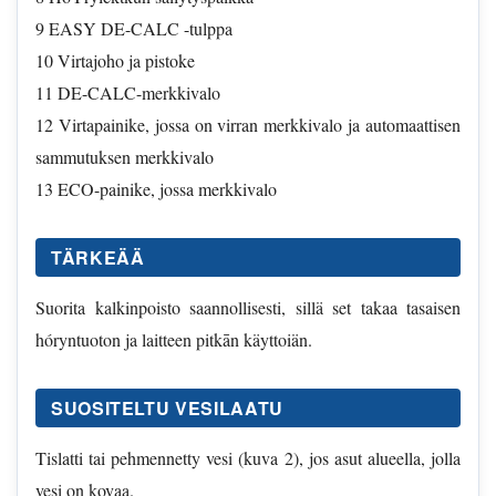
9 EASY DE-CALC -tulppa
10 Virtajoho ja pistoke
11 DE-CALC-merkkivalo
12 Virtapainike, jossa on virran merkkivalo ja automaattisen
sammutuksen merkkivalo
13 ECO-painike, jossa merkkivalo
TÄRKEÄÄ
Suorita kalkinpoisto saannollisesti, sillä set takaa tasaisen
hóryntuoton ja laitteen pitkān käyttoiän.
SUOSITELTU VESILAATU
Tislatti tai pehmennetty vesi (kuva 2), jos asut alueella, jolla
vesi on kovaa.