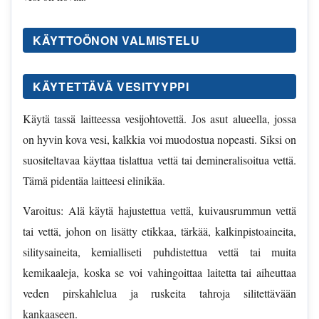
KÄYTTOÖNON VALMISTELU
KÄYTETTÄVÄ VESITYYPPI
Käytä tassä laitteessa vesijohtovettä. Jos asut alueella, jossa
on hyvin kova vesi, kalkkia voi muodostua nopeasti. Siksi on
suositeltavaa käyttaa tislattua vettä tai demineralisoitua vettä.
Tämä pidentäa laitteesi elinikäa.
Varoitus: Alä käytä hajustettua vettä, kuivausrummun vettä
tai vettä, johon on lisätty etikkaa, tärkää, kalkinpistoaineita,
silitysaineita, kemialliseti puhdistettua vettä tai muita
kemikaaleja, koska se voi vahingoittaa laitetta tai aiheuttaa
veden pirskahlelua ja ruskeita tahroja silitettävään
kankaaseen.