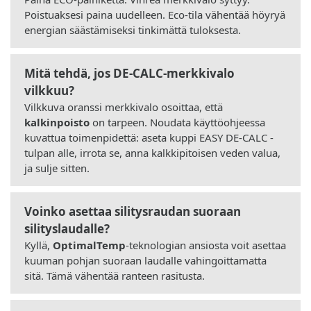
Poistuaksesi paina uudelleen. Eco-tila vähentää höyryä
energian säästämiseksi tinkimättä tuloksesta.
Mitä tehdä, jos DE-CALC-merkkivalo
vilkkuu?
Vilkkuva oranssi merkkivalo osoittaa, että
kalkinpoisto
on tarpeen. Noudata käyttöohjeessa
kuvattua toimenpidettä: aseta kuppi EASY DE-CALC -
tulpan alle, irrota se, anna kalkkipitoisen veden valua,
ja sulje sitten.
Voinko asettaa silitysraudan suoraan
silityslaudalle?
Kyllä,
OptimalTemp
-teknologian ansiosta voit asettaa
kuuman pohjan suoraan laudalle vahingoittamatta
sitä. Tämä vähentää ranteen rasitusta.