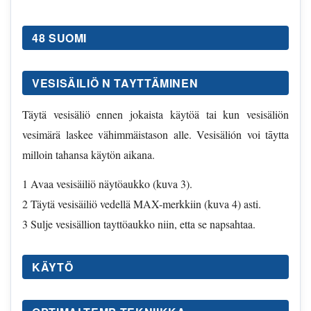
48 SUOMI
VESISÄILIÖ N TAYTTÄMINEN
Täytä vesisäliö ennen jokaista käytöä tai kun vesisäliön
vesimärä laskee vähimmäistason alle. Vesisälión voi tāytta
milloin tahansa käytön aikana.
1 Avaa vesisäiliö näytöaukko (kuva 3).
2 Täytä vesisäiliö vedellä MAX-merkkiin (kuva 4) asti.
3 Sulje vesisällion tayttöaukko niin, etta se napsahtaa.
KÄYTÖ