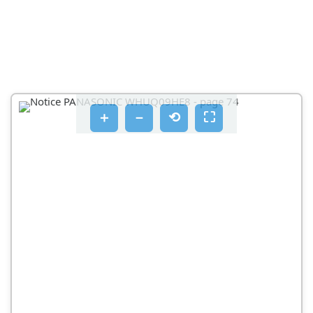
＋
－
⟲
⛶