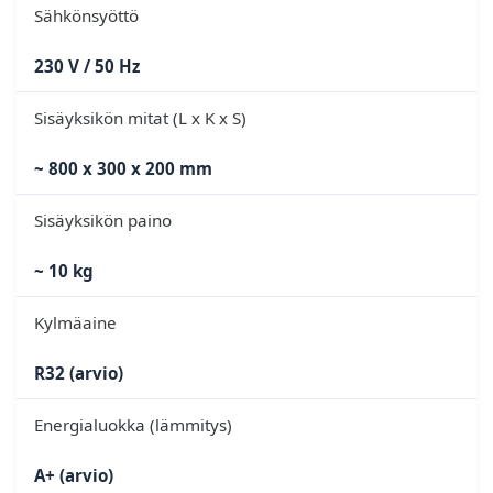
Sähkönsyöttö
230 V / 50 Hz
Sisäyksikön mitat (L x K x S)
~ 800 x 300 x 200 mm
Sisäyksikön paino
~ 10 kg
Kylmäaine
R32 (arvio)
Energialuokka (lämmitys)
A+ (arvio)