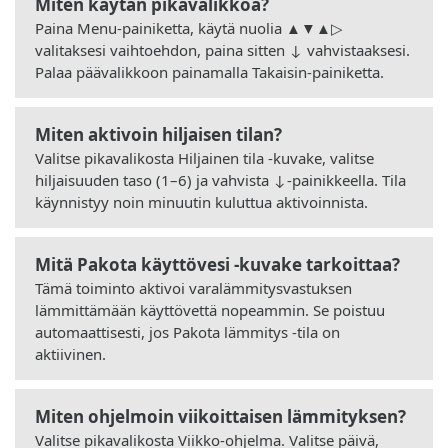
Miten käytän pikavalikkoa?
Paina Menu-painiketta, käytä nuolia ▲▼▲▷
valitaksesi vaihtoehdon, paina sitten ↓ vahvistaaksesi.
Palaa päävalikkoon painamalla Takaisin-painiketta.
Miten aktivoin hiljaisen tilan?
Valitse pikavalikosta Hiljainen tila -kuvake, valitse
hiljaisuuden taso (1–6) ja vahvista ↓-painikkeella. Tila
käynnistyy noin minuutin kuluttua aktivoinnista.
Mitä Pakota käyttövesi -kuvake tarkoittaa?
Tämä toiminto aktivoi varalämmitysvastuksen
lämmittämään käyttövettä nopeammin. Se poistuu
automaattisesti, jos Pakota lämmitys -tila on
aktiivinen.
Miten ohjelmoin viikoittaisen lämmityksen?
Valitse pikavalikosta Viikko-ohjelma. Valitse päivä,