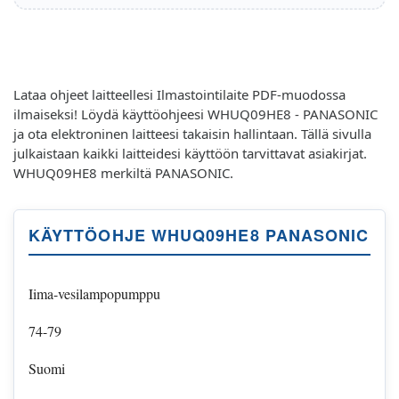
Lataa ohjeet laitteellesi Ilmastointilaite PDF-muodossa
ilmaiseksi! Löydä käyttöohjeesi WHUQ09HE8 - PANASONIC
ja ota elektroninen laitteesi takaisin hallintaan. Tällä sivulla
julkaistaan kaikki laitteidesi käyttöön tarvittavat asiakirjat.
WHUQ09HE8 merkiltä PANASONIC.
KÄYTTÖOHJE WHUQ09HE8 PANASONIC
Iima-vesilampopumppu
74-79
Suomi