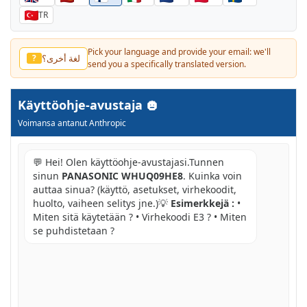
TR
Pick your language and provide your email: we'll
لغة أخرى؟
?
send you a specifically translated version.
Käyttöohje-avustaja
Voimansa antanut Anthropic
💬 Hei! Olen käyttöohje-avustajasi.Tunnen
sinun
PANASONIC WHUQ09HE8
. Kuinka voin
auttaa sinua? (käyttö, asetukset, virhekoodit,
huolto, vaiheen selitys jne.)💡
Esimerkkejä :
•
Miten sitä käytetään ? • Virhekoodi E3 ? • Miten
se puhdistetaan ?