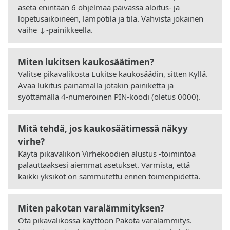
aseta enintään 6 ohjelmaa päivässä aloitus- ja
lopetusaikoineen, lämpötila ja tila. Vahvista jokainen
vaihe ↓-painikkeella.
Miten lukitsen kaukosäätimen?
Valitse pikavalikosta Lukitse kaukosäädin, sitten Kyllä.
Avaa lukitus painamalla jotakin painiketta ja
syöttämällä 4-numeroinen PIN-koodi (oletus 0000).
Mitä tehdä, jos kaukosäätimessä näkyy
virhe?
Käytä pikavalikon Virhekoodien alustus -toimintoa
palauttaaksesi aiemmat asetukset. Varmista, että
kaikki yksiköt on sammutettu ennen toimenpidettä.
Miten pakotan varalämmityksen?
Ota pikavalikossa käyttöön Pakota varalämmitys.