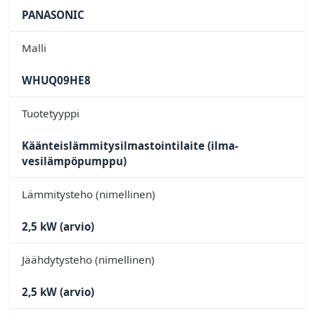
PANASONIC
Malli
WHUQ09HE8
Tuotetyyppi
Käänteislämmitysilmastointilaite (ilma-
vesilämpöpumppu)
Lämmitysteho (nimellinen)
2,5 kW (arvio)
Jäähdytysteho (nimellinen)
2,5 kW (arvio)