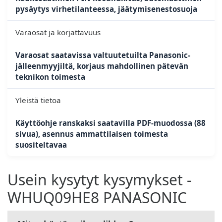
pysäytys virhetilanteessa, jäätymisenestosuoja
Varaosat ja korjattavuus
Varaosat saatavissa valtuutetuilta Panasonic-
jälleenmyyjiltä, korjaus mahdollinen pätevän
teknikon toimesta
Yleistä tietoa
Käyttöohje ranskaksi saatavilla PDF-muodossa (88
sivua), asennus ammattilaisen toimesta
suositeltavaa
Usein kysytyt kysymykset -
WHUQ09HE8 PANASONIC