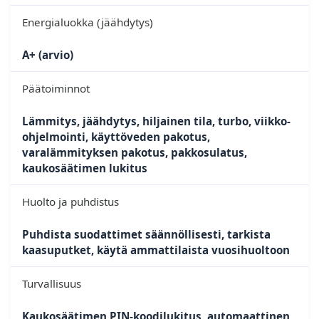
Energialuokka (jäähdytys)
A+ (arvio)
Päätoiminnot
Lämmitys, jäähdytys, hiljainen tila, turbo, viikko-
ohjelmointi, käyttöveden pakotus,
varalämmityksen pakotus, pakkosulatus,
kaukosäätimen lukitus
Huolto ja puhdistus
Puhdista suodattimet säännöllisesti, tarkista
kaasuputket, käytä ammattilaista vuosihuoltoon
Turvallisuus
Kaukosäätimen PIN-koodilukitus, automaattinen