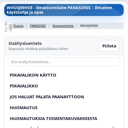
WHUQ09HE8 - Ilmastointilaite PANASONIC - Ilmainen
käyttöohje ja opas
Etusivu
PANASONIC
Ilmastointilaite
WHUQ09HE8
Sisällysluettelo
Piilota
Napsauta otsikkoa päästäksesi siihen
PIKAVALIKON KÄYTTO
PIKAVALIKKO
JOS HALUAT PALATA PAANAYTTOON
HUOMAUTUS
HUOMAUTUKSIA TOIMINTAKUVAKKEESTA