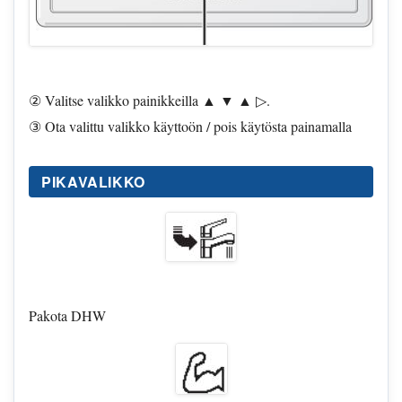
② Valitse valikko painikkeilla ▲ ▼ ▲ ▷.
③ Ota valittu valikko käyttoön / pois käytösta painamalla
PIKAVALIKKO
Pakota DHW