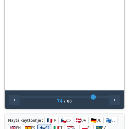
74
/
88
Näytä käyttöohje :
FR
CS
DA
DE
EL
EN
ES
FI
IT
NL
PL
SV