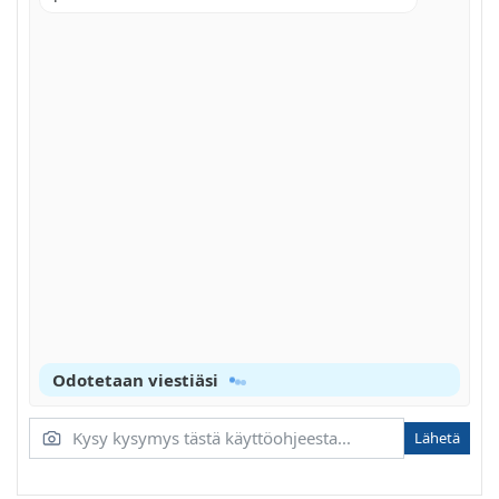
Odotetaan viestiäsi
Lähetä