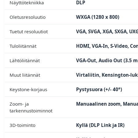
Näyttötekniikka
DLP
Oletusresoluutio
WXGA (1280 x 800)
Tuetut resoluutiot
VGA, SVGA, XGA, SXGA, UXG
Tuloliitännät
HDMI, VGA-In, S-Video, Co
Lähtöliitännät
VGA-Out, Audio Out (3.5 m
Muut liitännät
Virtaliitin, Kensington-lu
Keystone-korjaus
Pystysuora (+/- 40°)
Zoom- ja
Manuaalinen zoom, Manua
tarkennustoiminnot
3D-toiminto
Kyllä (DLP Link ja IR)