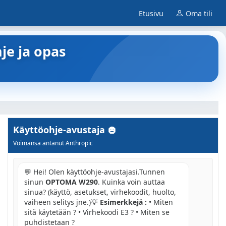
Etusivu
Oma tili
je ja opas
Käyttöohje-avustaja
Voimansa antanut Anthropic
💬 Hei! Olen käyttöohje-avustajasi.Tunnen
sinun
OPTOMA W290
. Kuinka voin auttaa
sinua? (käyttö, asetukset, virhekoodit, huolto,
vaiheen selitys jne.)💡
Esimerkkejä :
• Miten
sitä käytetään ? • Virhekoodi E3 ? • Miten se
puhdistetaan ?