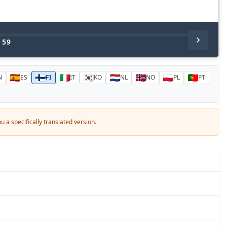
/
59
N
ES
FI
IT
KO
NL
NO
PL
PT
 a specifically translated version.