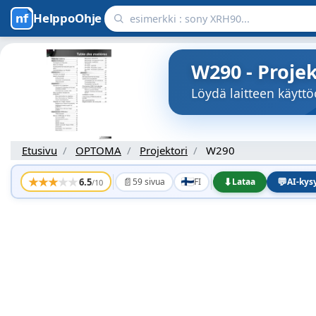
HelppoOhje
W290 - Proje
Löydä laitteen käyt
Etusivu
OPTOMA
Projektori
W290
★
★
★
★
★
📄
⬇
💬
6.5
59 sivua
FI
Lataa
AI-ky
/10