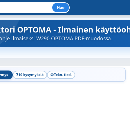
Hae
ktori OPTOMA - Ilmainen käyttöoh
töohje ilmaiseksi W290 OPTOMA PDF-muodossa.
❓
⚙️
symys
10 kysymyksiä
Tekn. tied.