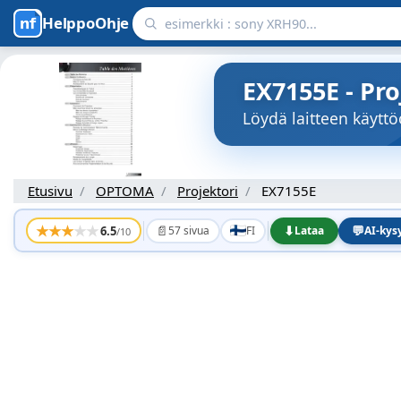
HelppoOhje
EX7155E - Pr
Löydä laitteen käyt
Etusivu
OPTOMA
Projektori
EX7155E
★
★
★
★
★
📄
⬇
💬
6.5
57 sivua
FI
Lataa
AI-ky
/10