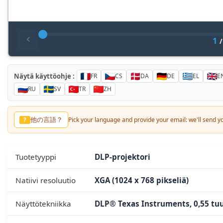
1
Näytä käyttöohje :
FR
CS
DA
DE
EL
E
RU
SV
TR
ZH
他の言語？
?
Pick your language and provide your email: we'll send you
Tuotetyyppi
DLP-projektori
Natiivi resoluutio
XGA (1024 x 768 pikseliä)
Näyttötekniikka
DLP® Texas Instruments, 0,55 t