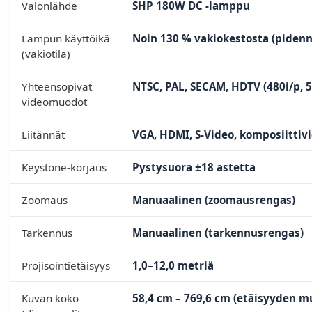
Valonlähde
SHP 180W DC -lamppu
Lampun käyttöikä
Noin 130 % vakiokestosta (piden
(vakiotila)
Yhteensopivat
NTSC, PAL, SECAM, HDTV (480i/p, 5
videomuodot
Liitännät
VGA, HDMI, S-Video, komposiittivi
Keystone-korjaus
Pystysuora ±18 astetta
Zoomaus
Manuaalinen (zoomausrengas)
Tarkennus
Manuaalinen (tarkennusrengas)
Projisointietäisyys
1,0–12,0 metriä
Kuvan koko
58,4 cm – 769,6 cm (etäisyyden m