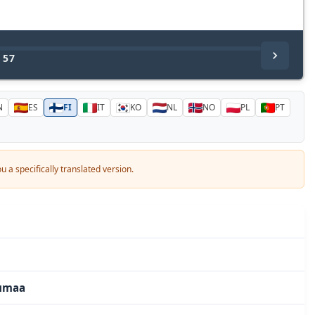
/
57
N
ES
FI
IT
KO
NL
NO
PL
PT
 a specifically translated version.
uumaa