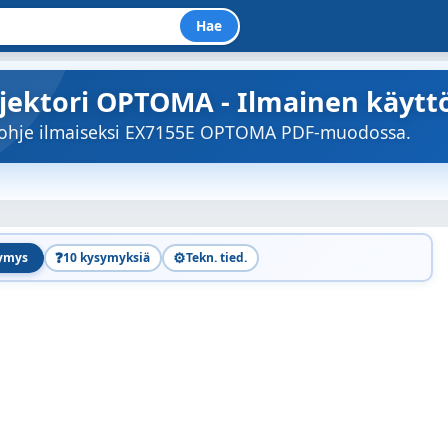
Hae
ojektori OPTOMA - Ilmainen käytt
töohje ilmaiseksi EX7155E OPTOMA PDF-muodossa.
❓
⚙️
symys
10 kysymyksiä
Tekn. tied.