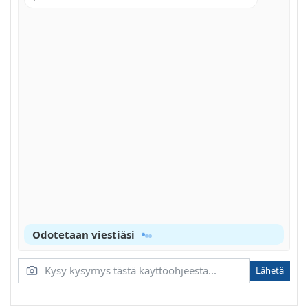
Odotetaan viestiäsi
Lähetä