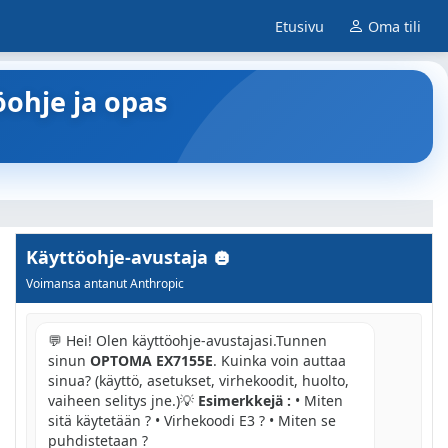
Etusivu
Oma tili
öohje ja opas
Käyttöohje-avustaja
Voimansa antanut Anthropic
💬 Hei! Olen käyttöohje-avustajasi.Tunnen
sinun
OPTOMA EX7155E
. Kuinka voin auttaa
sinua? (käyttö, asetukset, virhekoodit, huolto,
vaiheen selitys jne.)💡
Esimerkkejä :
• Miten
sitä käytetään ? • Virhekoodi E3 ? • Miten se
puhdistetaan ?