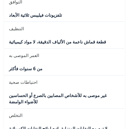
التوافق
تلفزيونات فيليبس ثلاثية الأبعاد
التنظيف
قطعة قماش ناعمة من الألياف الدقيقة، لا مواد كيميائية
العمر الموصى به
من 6 سنوات فأكثر
احتياطات صحية
غير موصى به للأشخاص المصابين بالصرع أو الحساسين
للأضواء الوامضة
التخلص
لا ترم مع النفايات المنزلية، اتبع لوائح النفايات الكهربائية