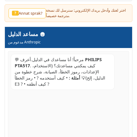
اختر لغتك وأدخل بريدك الإلكتروني: سنرسل لك نسخة
Annat sprak?
?
مترجمة خصيصاً.
مساعد الدليل
مدعوم من Anthropic
PHILIPS
💬 مرحباً! أنا مساعدك في الدليل.أعرف
. كيف يمكنني مساعدتك؟ (الاستخدام،
PTA517
الإعدادات، رموز الخطأ، الصيانة، شرح خطوة من
الدليل، إلخ)💡
أمثلة :
• كيف أستخدمه ? • رمز الخطأ
E3 ? • كيف أنظفه ?