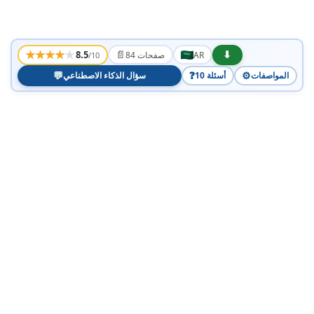
★
★
★
★
★
📄
⬇
8.5
AR
84 صفحات
/10
💬
❓
⚙️
المواصفات
10 أسئلة
سؤال الذكاء الاصطناعي