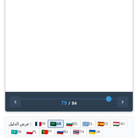
79
/
84
عرض الدليل :
FR
AR
BG
EL
ES
HU
KK
PL
PT
RU
TH
UK