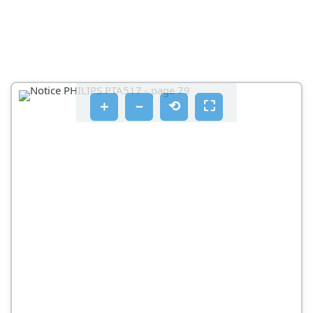
＋
－
⟲
⛶