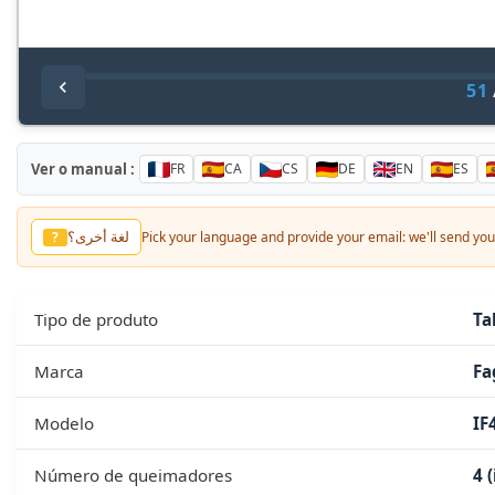
51
Ver o manual :
FR
CA
CS
DE
EN
ES
لغة أخرى؟
?
Pick your language and provide your email: we'll send you 
Tipo de produto
Ta
Marca
Fa
Modelo
IF
Número de queimadores
4 