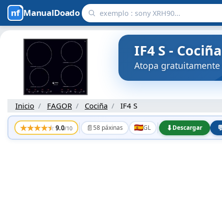
ManualDoado
IF4 S - Cociñ
Atopa gratuitamente 
Inicio
FAGOR
Cociña
IF4 S
★
★
★
★
★
📄
⬇

9.0
58 páxinas
GL
Descargar
/10