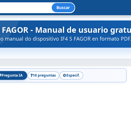
Buscar
a FAGOR - Manual de usuario gratu
o manual do dispositivo IF4 S FAGOR en formato PDF

❓
⚙️
Pregunta IA
10 preguntas
Especif.