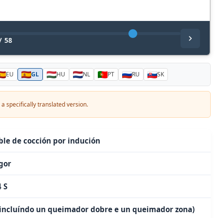
/
58
EU
GL
HU
NL
PT
RU
SK
a specifically translated version.
ble de cocción por indución
gor
4 S
(incluíndo un queimador dobre e un queimador zona)