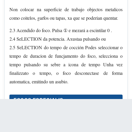
Non colocar na superficie de trabajo objectos metalicos
como coitelos, garfos ou tapas, xa que se poderian quentar.
2.3 Acendido do foco. Pulsa ① e mezará a escintilar 0 .
2.4 SeLECTION da potencia. Axustaa pulsando ou
2.5 SeLECTION do tempo de cocción Podes seleccionar o
tempo de duracion de funcjamento do foco, selecciona o
tempo pulsando su sebre a icona de tempo Unha vez
finalizzato o tempo, o foco desconectase de forma
automatica, emitindo un asubio.
FOCOS ESPECIALIS
2.6 Foco要做 vitroceramica: Pon a zona principal a maxima
potencia (2.6.1). Un impulso adicular en actionar a zona要
做 (2.6.2) e un sinal sonoro e un punto na pantalla confi