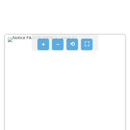
＋
－
⟲
⛶