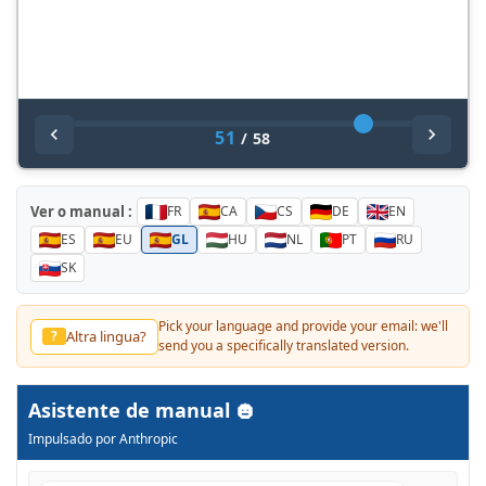
51
/
58
Ver o manual :
FR
CA
CS
DE
EN
ES
EU
GL
HU
NL
PT
RU
SK
Pick your language and provide your email: we'll
Altra lingua?
?
send you a specifically translated version.
Asistente de manual
Impulsado por Anthropic