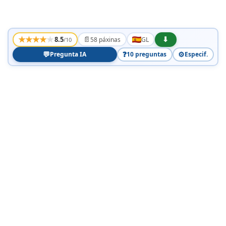
★
★
★
★
★
📄
⬇
8.5
58 páxinas
GL
/10
💬
❓
⚙️
Pregunta IA
10 preguntas
Especif.