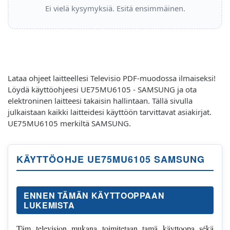
Ei vielä kysymyksiä. Esitä ensimmäinen.
Lataa ohjeet laitteellesi Televisio PDF-muodossa ilmaiseksi!
Löydä käyttöohjeesi UE75MU6105 - SAMSUNG ja ota
elektroninen laitteesi takaisin hallintaan. Tällä sivulla
julkaistaan kaikki laitteidesi käyttöön tarvittavat asiakirjat.
UE75MU6105 merkiltä SAMSUNG.
KÄYTTÖOHJE UE75MU6105 SAMSUNG
ENNEN TÄMÄN KÄYTTOOPPAAN
LUKEMISTA
Täm television mukana toimitetaan tamä käyttoopa sékä