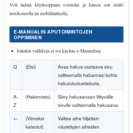
Voit ladata käyttooppaan svustolta ja katsoa sen sisälö
tietokoneella tai mobililaitteella.
E-MANUALIN APUTOIMINTOJEN
OPPIMINEN
Joitakin valikkoja ei voi käyttae e-Manualista.
Q
(Etsi)
Avaa hakua vastaava sivu
valitsemalla haluamasi kohta
hakutulosluettelosta.
A-
(Hakemisto)
Siirry hakusanaan liittyvälle
Z
sivulle valitsemalla hakusana.
←
(Viimeksi
Valitse aihe hiljattain
katsotut)
näytettyjen aiheiden