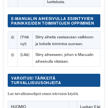
luettelosta.
E-MANUALIN AIHESIVULLA ESIINTYVIEN
PAINIKKEIDEN TOIMINTOJEN OPPIMINEN
◎
(Yritä
Siirry aihetta vastaavaan valikkoon
nyt)
ja kokeile toimintoa suoraan.
◎
(Liitä)
Siirry aiheeseen, johon e-Manualin
aihesivulla viitataan.
VAROITUS! TÄRKEITÄ
TURVALLISUUSOHJEITA
Lue turvallisuusohjeet ennen television käytöä.
HUOMIO
Luokan II laite: