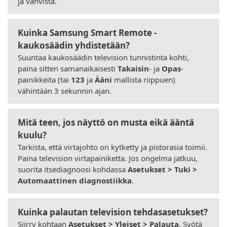
ja vahvista.
Kuinka Samsung Smart Remote -
kaukosäädin yhdistetään?
Suuntaa kaukosäädin television tunnistinta kohti,
paina sitten samanaikaisesti
Takaisin
- ja
Opas
-
painikkeita (tai
123
ja
Ääni
mallista riippuen)
vähintään 3 sekunnin ajan.
Mitä teen, jos näyttö on musta eikä ääntä
kuulu?
Tarkista, että virtajohto on kytketty ja pistorasia toimii.
Paina television virtapainiketta. Jos ongelma jatkuu,
suorita itsediagnoosi kohdassa
Asetukset > Tuki >
Automaattinen diagnostiikka
.
Kuinka palautan television tehdasasetukset?
Siirry kohtaan
Asetukset > Yleiset > Palauta
. Syötä