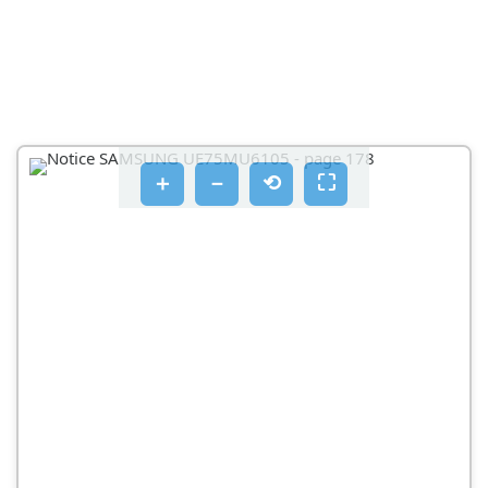
TELEVISION ILMANKIERRON TAKAAMINEN
TELEVISION KIINNITTÄMINEN JALUSTAAN
VAROTOIMENPIDE: TELEVISION KIINNITTÄMINEN
SEINÄÄN PUTOAMISEN ESTÄMISEKSI
TELEVISION PUTOAMISEN ESTÄMINEN
＋
－
⟲
⛶
03 ULKOISTEN LAITTEIDEN HALLINTA TELEVISION
KAUKOSÄÄTIMELLÄ (YLEISKAUKOSÄÄTINEN
ASETUKSET)
LÄHDE > YLEISKAUKOSAÄDIN
VALITSE
VOL (ÄÄNENV.)
CH (KANAVA)
TELEVISION JA SAMSUNG SMART REMOTE -SÄTIMEN
VALINEN PARIKYTKENTÄ