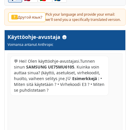
Pick your language and provide your email:
Другой язык?
?
we'll send you a specifically translated version.
Käyttöohje-avustaja
Voimansa antanut Anthropic
💬 Hei! Olen käyttöohje-avustajasi.Tunnen
sinun
SAMSUNG UE75MU6105
. Kuinka voin
auttaa sinua? (käyttö, asetukset, virhekoodit,
huolto, vaiheen selitys jne.)💡
Esimerkkejä :
•
Miten sitä käytetään ? • Virhekoodi E3 ? • Miten
se puhdistetaan ?