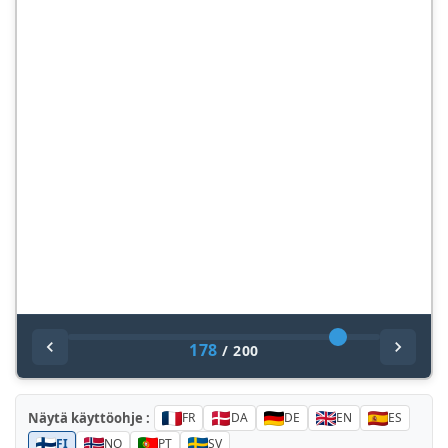
178
/
200
Näytä käyttöohje :
FR
DA
DE
EN
ES
FI
NO
PT
SV