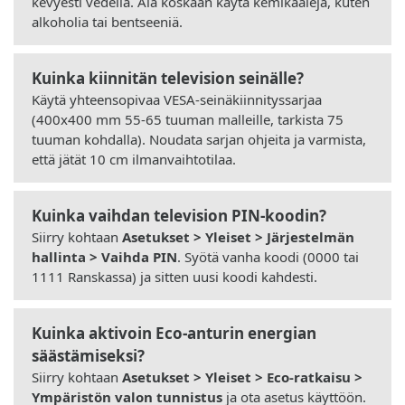
kevyesti vedellä. Älä koskaan käytä kemikaaleja, kuten
alkoholia tai bentseeniä.
Kuinka kiinnitän television seinälle?
Käytä yhteensopivaa VESA-seinäkiinnityssarjaa
(400x400 mm 55-65 tuuman malleille, tarkista 75
tuuman kohdalla). Noudata sarjan ohjeita ja varmista,
että jätät 10 cm ilmanvaihtotilaa.
Kuinka vaihdan television PIN-koodin?
Siirry kohtaan
Asetukset > Yleiset > Järjestelmän
hallinta > Vaihda PIN
. Syötä vanha koodi (0000 tai
1111 Ranskassa) ja sitten uusi koodi kahdesti.
Kuinka aktivoin Eco-anturin energian
säästämiseksi?
Siirry kohtaan
Asetukset > Yleiset > Eco-ratkaisu >
Ympäristön valon tunnistus
ja ota asetus käyttöön.