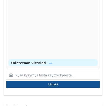
Odotetaan viestiäsi
Lähetä