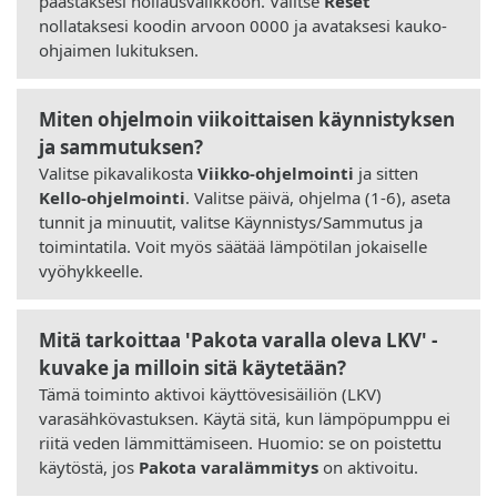
päästäksesi nollausvalikkoon. Valitse
Reset
nollataksesi koodin arvoon 0000 ja avataksesi kauko-
ohjaimen lukituksen.
Miten ohjelmoin viikoittaisen käynnistyksen
ja sammutuksen?
Valitse pikavalikosta
Viikko-ohjelmointi
ja sitten
Kello-ohjelmointi
. Valitse päivä, ohjelma (1-6), aseta
tunnit ja minuutit, valitse Käynnistys/Sammutus ja
toimintatila. Voit myös säätää lämpötilan jokaiselle
vyöhykkeelle.
Mitä tarkoittaa 'Pakota varalla oleva LKV' -
kuvake ja milloin sitä käytetään?
Tämä toiminto aktivoi käyttövesisäiliön (LKV)
varasähkövastuksen. Käytä sitä, kun lämpöpumppu ei
riitä veden lämmittämiseen. Huomio: se on poistettu
käytöstä, jos
Pakota varalämmitys
on aktivoitu.