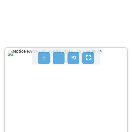
＋
－
⟲
⛶