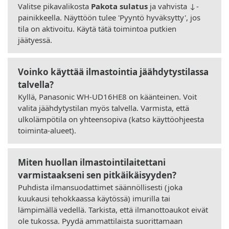
Valitse pikavalikosta
Pakota sulatus
ja vahvista ↓-
painikkeella. Näyttöön tulee 'Pyyntö hyväksytty', jos
tila on aktivoitu. Käytä tätä toimintoa putkien
jäätyessä.
Voinko käyttää ilmastointia jäähdytystilassa
talvella?
Kyllä, Panasonic WH-UD16HE8 on käänteinen. Voit
valita jäähdytystilan myös talvella. Varmista, että
ulkolämpötila on yhteensopiva (katso käyttöohjeesta
toiminta-alueet).
Miten huollan ilmastointilaitettani
varmistaakseni sen pitkäikäisyyden?
Puhdista ilmansuodattimet säännöllisesti (joka
kuukausi tehokkaassa käytössä) imurilla tai
lämpimällä vedellä. Tarkista, että ilmanottoaukot eivät
ole tukossa. Pyydä ammattilaista suorittamaan