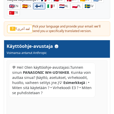
EN
ES
FI
IT
NL
PL
SV
TR
Pick your language and provide your email: we'll
لغة أخرى؟
?
send you a specifically translated version.
Käyttöohje-avustaja
Voimansa antanut Anthropic
💬 Hei! Olen käyttöohje-avustajasi.Tunnen
sinun
PANASONIC WH-UD16HE8
. Kuinka voin
auttaa sinua? (käyttö, asetukset, virhekoodit,
huolto, vaiheen selitys jne.)💡
Esimerkkejä :
•
Miten sitä käytetään ? • Virhekoodi E3 ? • Miten
se puhdistetaan ?