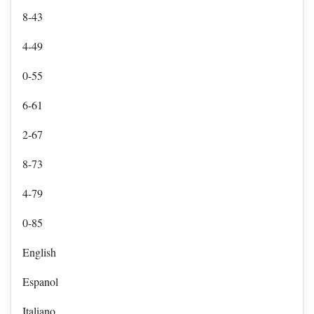
8-43
4-49
0-55
6-61
2-67
8-73
4-79
0-85
English
Espanol
Italiano