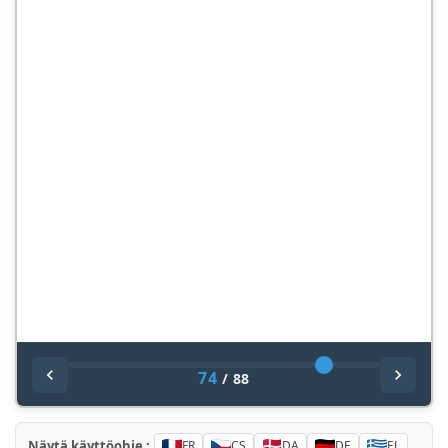
74
/
88
Näytä käyttöohje :
FR
CS
DA
DE
EL