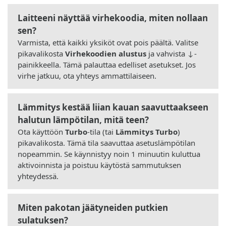
Laitteeni näyttää virhekoodia, miten nollaan
sen?
Varmista, että kaikki yksiköt ovat pois päältä. Valitse
pikavalikosta
Virhekoodien alustus
ja vahvista ↓-
painikkeella. Tämä palauttaa edelliset asetukset. Jos
virhe jatkuu, ota yhteys ammattilaiseen.
Lämmitys kestää liian kauan saavuttaakseen
halutun lämpötilan, mitä teen?
Ota käyttöön
Turbo
-tila (tai
Lämmitys Turbo
)
pikavalikosta. Tämä tila saavuttaa asetuslämpötilan
nopeammin. Se käynnistyy noin 1 minuutin kuluttua
aktivoinnista ja poistuu käytöstä sammutuksen
yhteydessä.
Miten pakotan jäätyneiden putkien
sulatuksen?