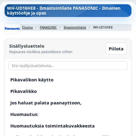
WH-UD16HE8 - Ilmastointilaite PANASONIC - Ilmainen
käyttöohje ja opas
Etusivu
PANASONIC
Ilmastointilaite
WH-UD16HE8
Sisällysluettelo
Piilota
Napsauta otsikkoa päästäksesi siihen
Pikavalikon käytto
Pikavalikko
Jos haluat palata paanayttoon,
Huomautus:
Huomautuksia toimintakuvakkeesta