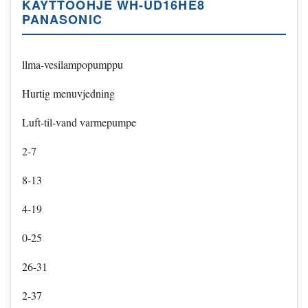
KÄYTTÖOHJE WH-UD16HE8
PANASONIC
llma-vesilampopumppu
Hurtig menuvjedning
Luft-til-vand varmepumpe
2-7
8-13
4-19
0-25
26-31
2-37