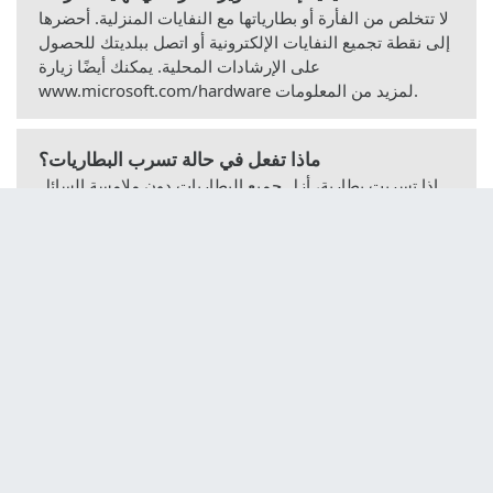
لا تتخلص من الفأرة أو بطارياتها مع النفايات المنزلية. أحضرها
إلى نقطة تجميع النفايات الإلكترونية أو اتصل ببلديتك للحصول
على الإرشادات المحلية. يمكنك أيضًا زيارة
www.microsoft.com/hardware لمزيد من المعلومات.
ماذا تفعل في حالة تسرب البطاريات؟
إذا تسربت بطارية، أزل جميع البطاريات دون ملامسة السائل
مباشرة. اشطف فورًا بالماء في حالة ملامسة الجلد. نظف
الحجرة بقطعة قماش مبللة واستبدل البطاريات.
هل الفأرة لها ضمان؟
نعم، يتمتع هذا الموديل بضمان محدود لمدة 3 سنوات من
مايكروسوفت. احتفظ بإثبات الشراء للاستفادة من الضمان. لا
يغطي الضمان الأضرار الناتجة عن سوء الاستخدام.
هل يمكنني استخدام شاحن للبطاريات القابلة لإعادة
الشحن؟