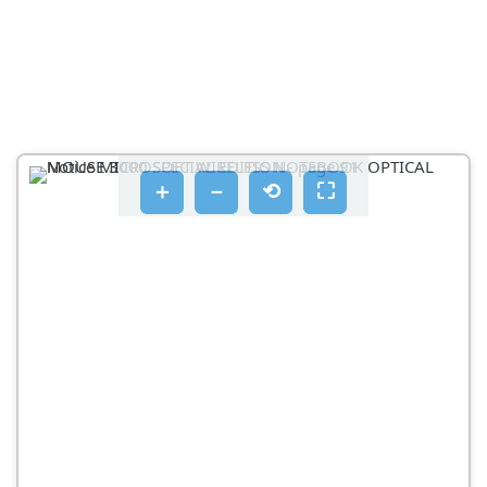
＋
－
⟲
⛶