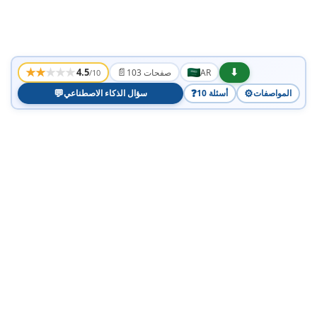
★
★
★
★
★
📄
⬇
4.5
AR
103 صفحات
/10
💬
❓
⚙️
المواصفات
10 أسئلة
سؤال الذكاء الاصطناعي