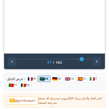
91
/
103
عرض الدليل :
FR
AR
DE
EN
ES
IT
PT
RO
اختر لغتك وأدخل بريدك الإلكتروني: سنرسل لك نسخة
Другой язык?
?
مترجمة خصيصاً.