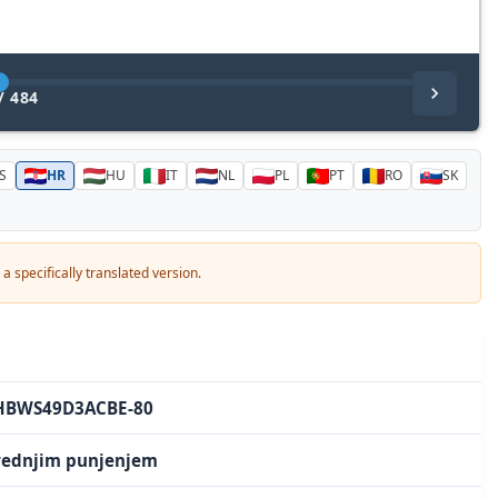
/
484
S
HR
HU
IT
NL
PL
PT
RO
SK
a specifically translated version.
 HBWS49D3ACBE-80
 prednjim punjenjem