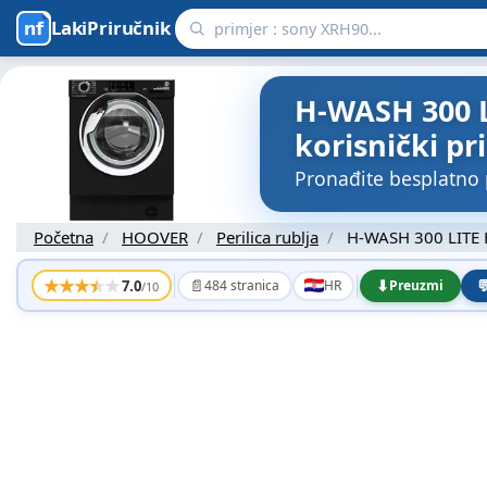
LakiPriručnik
H-WASH 300 L
korisnički pr
Pronađite besplatno
Početna
HOOVER
Perilica rublja
H-WASH 300 LITE
★
★
★
★
★
📄
⬇

7.0
484 stranica
HR
Preuzmi
/10