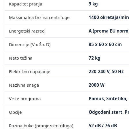
Kapacitet pranja
9 kg
Maksimalna brzina centrifuge
1400 okretaja/min
Energetski razred
A (prema EU normi
Dimenzije (V x Š x D)
85 x 60 x 60 cm
Neto težina
72 kg
Električno napajanje
220-240 V, 50 Hz
Nazivna snaga
2000 W
Vrste programa
Pamuk, Sintetika, 
Opcije
Odgođeni start, P
Razina buke (pranje/centrifuga)
52 dB / 76 dB