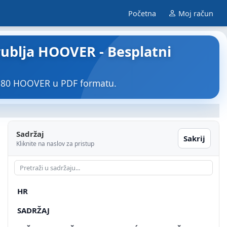
Početna
Moj račun
ublja HOOVER - Besplatni
E-80 HOOVER u PDF formatu.
Sadržaj
Sakrij
Kliknite na naslov za pristup
HR
SADRŽAJ