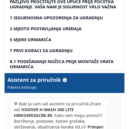
PAŽLJIVO PROČITAJTE OVE UPUĆE PRIJE POČETKA
UGRADNJE. VAŠA NAM JE SIGURNOST VRLO VAŽNA
1 SIGURNOSNA UPOZORENJA ZA UGRADNJU
2 MJESTO POSTAVLJANJA UREĐAJA
5 MJERE ORMARIĆA
7 PRVI KORACI ZA UGRADNJU
8.1 PODEŠAVANJE NOŽICA PRIJE MONTAŽE VRATA
ORMARIĆA
8.2 PROVJERA ISPRAVNE VISINE PERILICE RUBLJA
Asistent za priručnik
UNUTAR ORMARIĆA
Pokreće Anthropic
8.3 POSTAVLJANJE PREDLOŠKA ZA UGRADNJU NA
STRAŽNJU STRANU VRATA ORMARIĆA
💬 Bok! Ja sam vaš asistent za priručnik.Znam
8.4 BUŠENJE VRATA ORMARIĆA ZA UGRADNJU
vaš
HOOVER H-WASH 300 LITE
ŠARKI
HBWS49D3ACBE-80
. Kako vam mogu pomoći?
(korištenje, postavke, kodovi grešaka,
8.5 BUŠENJE VRATA ORMARIĆA ZA UGRADNJU
održavanje, objašnjenje koraka itd.)💡
Primjeri