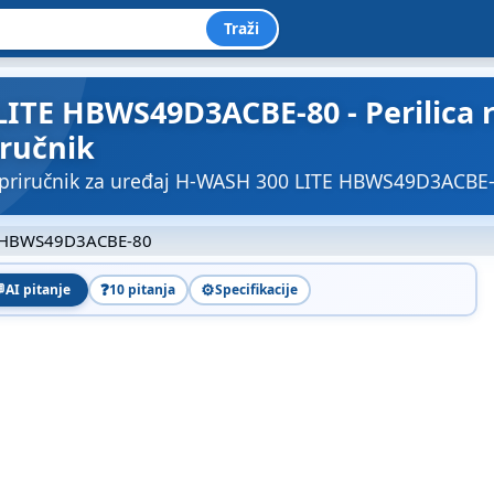
Traži
ITE HBWS49D3ACBE-80 - Perilica r
iručnik
 priručnik za uređaj H-WASH 300 LITE HBWS49D3ACB
 HBWS49D3ACBE-80

❓
⚙️
AI pitanje
10 pitanja
Specifikacije