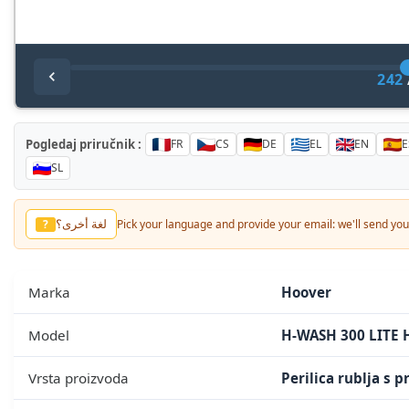
242
Pogledaj priručnik :
FR
CS
DE
EL
EN
E
SL
لغة أخرى؟
?
Pick your language and provide your email: we'll send you 
Marka
Hoover
Model
H-WASH 300 LITE
Vrsta proizvoda
Perilica rublja s