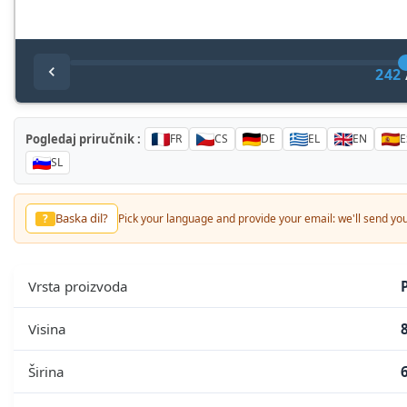
242
Pogledaj priručnik :
FR
CS
DE
EL
EN
E
SL
Annat sprak?
?
Pick your language and provide your email: we'll send 
Vrsta proizvoda
Visina
Širina