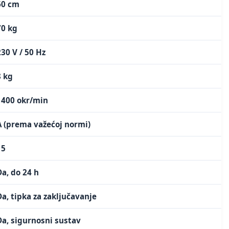
60 cm
70 kg
230 V / 50 Hz
8 kg
1400 okr/min
A (prema važećoj normi)
15
Da, do 24 h
Da, tipka za zaključavanje
Da, sigurnosni sustav