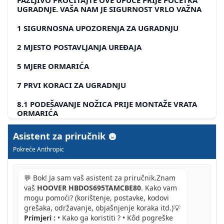
UGRADNJE. VAŠA NAM JE SIGURNOST VRLO VAŽNA
1 SIGURNOSNA UPOZORENJA ZA UGRADNJU
2 MJESTO POSTAVLJANJA UREĐAJA
5 MJERE ORMARIĆA
7 PRVI KORACI ZA UGRADNJU
8.1 PODEŠAVANJE NOŽICA PRIJE MONTAŽE VRATA
ORMARIĆA
8.2 PROVJERA ISPRAVNE VISINE PERILICE RUBLJA
Asistent za priručnik
UNUTAR ORMARIĆA
Pokreće Anthropic
8.3 POSTAVLJANJE PREDLOŠKA ZA UGRADNJU NA
STRAŽNJU STRANU VRATA ORMARIĆA
💬 Bok! Ja sam vaš asistent za priručnik.Znam
8.4 BUŠENJE VRATA ORMARIĆA ZA UGRADNJU
vaš
HOOVER HBDOS695TAMCBE80
. Kako vam
ŠARKI
mogu pomoći? (korištenje, postavke, kodovi
grešaka, održavanje, objašnjenje koraka itd.)💡
8.5 BUŠENJE VRATA ORMARIĆA ZA UGRADNJU
Primjeri :
• Kako ga koristiti ? • Kôd pogreške