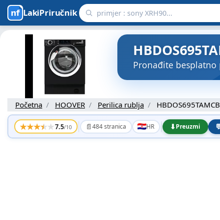
LakiPriručnik
HBDOS695TAMC
Pronađite besplatno
Početna
HOOVER
Perilica rublja
HBDOS695TAMCB
★
★
★
★
★
📄
⬇

7.5
484 stranica
HR
Preuzmi
/10