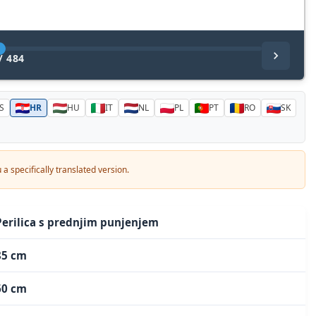
/
484
S
HR
HU
IT
NL
PL
PT
RO
SK
you a specifically translated version.
Perilica s prednjim punjenjem
85 cm
60 cm