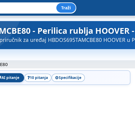
Traži
BE80 - Perilica rublja HOOVER - B
 priručnik za uređaj HBDOS695TAMCBE80 HOOVER u P
E80

❓
⚙️
AI pitanje
10 pitanja
Specifikacije