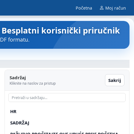
Početna
Moj račun
esplatni korisnički priručnik
DF formatu.
Sadržaj
Sakrij
Kliknite na naslov za pristup
HR
SADRŽAJ
PAŽLJIVO PROČITAJTE OVE UPUĆE PRIJE POČETKA