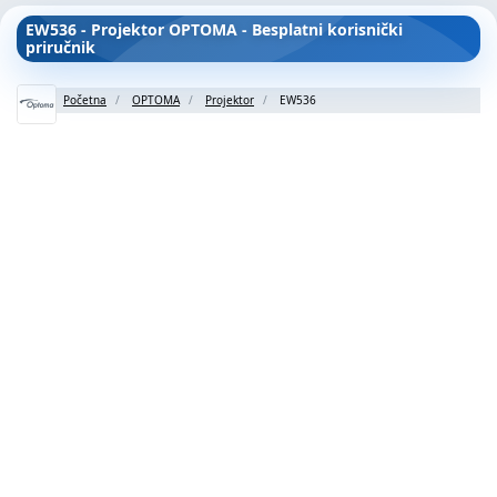
EW536 - Projektor OPTOMA - Besplatni korisnički
priručnik
Početna
OPTOMA
Projektor
EW536