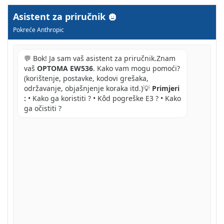
Asistent za priručnik
Pokreće Anthropic
💬 Bok! Ja sam vaš asistent za priručnik.Znam
vaš
OPTOMA EW536
. Kako vam mogu pomoći?
(korištenje, postavke, kodovi grešaka,
održavanje, objašnjenje koraka itd.)💡
Primjeri
:
• Kako ga koristiti ? • Kôd pogreške E3 ? • Kako
ga očistiti ?