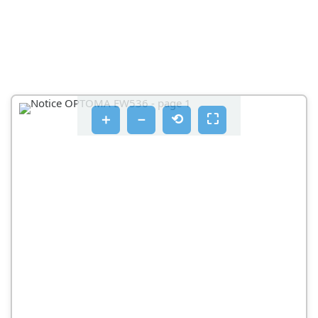
＋
－
⟲
⛶