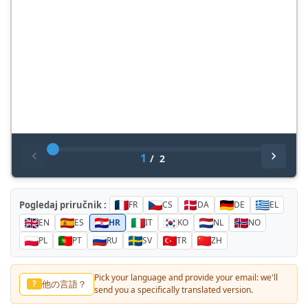
1
/
2
Pogledaj priručnik :
FR
CS
DA
DE
EL
EN
ES
HR
IT
KO
NL
NO
PL
PT
RU
SV
TR
ZH
Pick your language and provide your email: we'll
لغة أخرى؟
?
send you a specifically translated version.