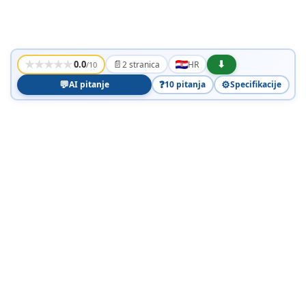
★
★
★
★
★
📄
⬇
0.0
2 stranica
HR
/10
💬
❓
⚙️
AI pitanje
10 pitanja
Specifikacije