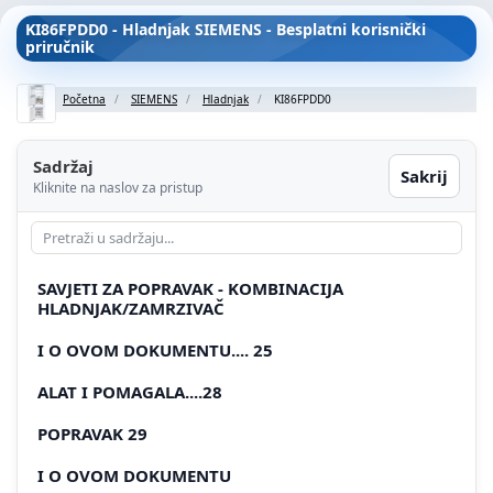
KI86FPDD0 - Hladnjak SIEMENS - Besplatni korisnički
priručnik
Početna
SIEMENS
Hladnjak
KI86FPDD0
Sadržaj
Sakrij
Kliknite na naslov za pristup
SAVJETI ZA POPRAVAK - KOMBINACIJA
HLADNJAK/ZAMRZIVAČ
I O OVOM DOKUMENTU.... 25
ALAT I POMAGALA....28
POPRAVAK 29
I O OVOM DOKUMENTU