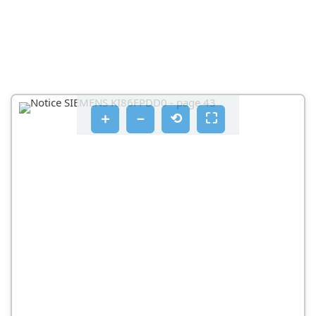
4.9.1 UKLANJANJE SPREMNIKA ZA ODRŽAVANJE
SVJEŽINE
4.10 ZAMJENA LED SVJETLOSNE ŠIPKE
OPASNOST
OPREZ
＋
－
⟲
⛶
ZAHTJEV
4.10.1 UKLANJANJE LED SVJETLOSNE ŠIPKE
4.10.2 POSTAVLJANJE LED SVJETLOSNE ŠIPKE
4.11 ZAMJENA LED USMJERENOG SVJETLA
4.11.1 UKLANJANJE LED USMJERENOG SVJETLA
4.11.2 POSTAVLJANJE LED USMJERENOG SVJETLA