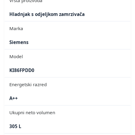
Vrsta proizvoda
Hladnjak s odjeljkom zamrzivača
Marka
Siemens
Model
KI86FPDD0
Energetski razred
A++
Ukupni neto volumen
305 L