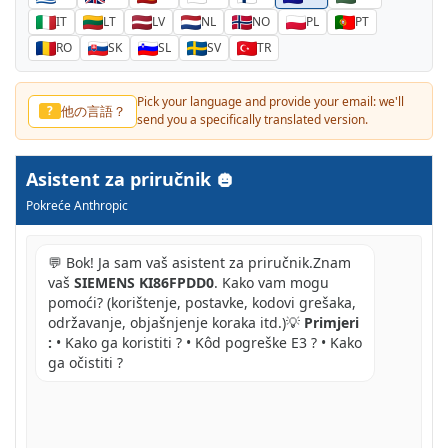
IT
LT
LV
NL
NO
PL
PT
RO
SK
SL
SV
TR
Pick your language and provide your email: we'll
他の言語？
?
send you a specifically translated version.
Asistent za priručnik
Pokreće Anthropic
💬 Bok! Ja sam vaš asistent za priručnik.Znam
vaš
SIEMENS KI86FPDD0
. Kako vam mogu
pomoći? (korištenje, postavke, kodovi grešaka,
održavanje, objašnjenje koraka itd.)💡
Primjeri
:
• Kako ga koristiti ? • Kôd pogreške E3 ? • Kako
ga očistiti ?