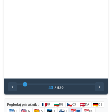
43
/
529
Pogledaj priručnik :
FR
BG
CS
DA
DE
EL
EN
ES
ET
FI
HR
HU