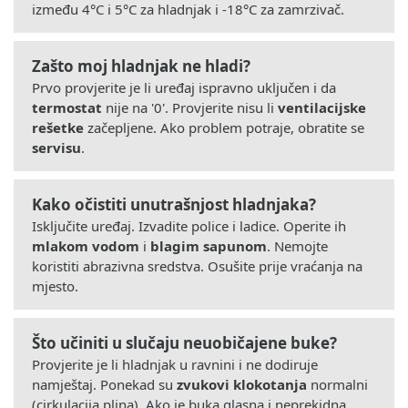
između 4°C i 5°C za hladnjak i -18°C za zamrzivač.
Zašto moj hladnjak ne hladi?
Prvo provjerite je li uređaj ispravno uključen i da
termostat
nije na '0'. Provjerite nisu li
ventilacijske
rešetke
začepljene. Ako problem potraje, obratite se
servisu
.
Kako očistiti unutrašnjost hladnjaka?
Isključite uređaj. Izvadite police i ladice. Operite ih
mlakom vodom
i
blagim sapunom
. Nemojte
koristiti abrazivna sredstva. Osušite prije vraćanja na
mjesto.
Što učiniti u slučaju neuobičajene buke?
Provjerite je li hladnjak u ravnini i ne dodiruje
namještaj. Ponekad su
zvukovi klokotanja
normalni
(cirkulacija plina). Ako je buka glasna i neprekidna,