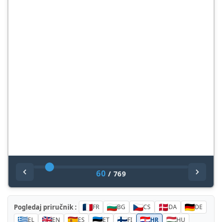
60
/
769
Pogledaj priručnik :
FR
BG
CS
DA
DE
EL
EN
ES
ET
FI
HR
HU