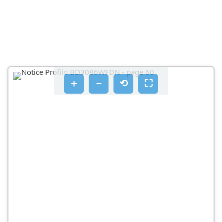
4.10 ZAMJENA PRILAGODLJIVE POSUDE ZA VRATA
4.10.1 UKLANJANJE PRILAGODLJIVE POSUDE ZA
VRATA
POPRAVAK
4.14 ZAMJENA LED USMJERENOG SVJETLA
＋
－
⟲
⛶
OPASNOST
OPREZ
ZAHTJEV
4.14.1 UKLANJANJE LED USMJERENOG SVJETLA
4.14.2 POSTAVLJANJE LED USMJERENOG SVJETLA
4.15 ZAMJENA LED GORNJEG SVJETLA
4.15.2 POSTAVLJANJE GORNJEG LED SVJETLA
4.16 ZAMJENA LED SVJETLOSNE ŠIPKE