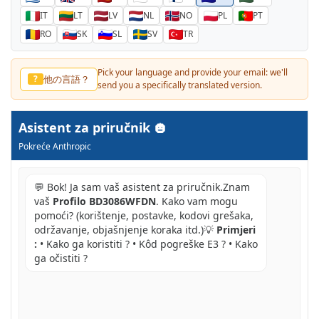
IT
LT
LV
NL
NO
PL
PT
RO
SK
SL
SV
TR
Pick your language and provide your email: we'll
他の言語？
?
send you a specifically translated version.
Asistent za priručnik
Pokreće Anthropic
💬 Bok! Ja sam vaš asistent za priručnik.Znam
vaš
Profilo BD3086WFDN
. Kako vam mogu
pomoći? (korištenje, postavke, kodovi grešaka,
održavanje, objašnjenje koraka itd.)💡
Primjeri
:
• Kako ga koristiti ? • Kôd pogreške E3 ? • Kako
ga očistiti ?