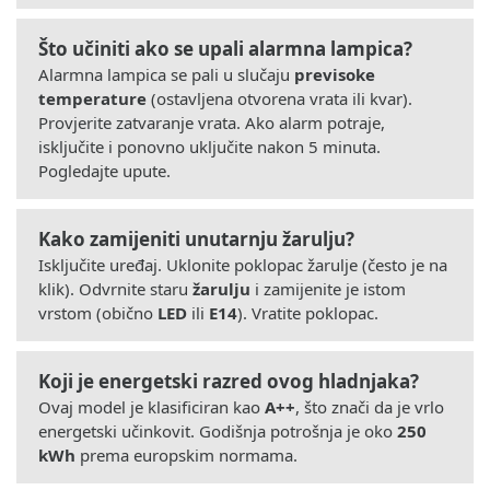
Što učiniti ako se upali alarmna lampica?
Alarmna lampica se pali u slučaju
previsoke
temperature
(ostavljena otvorena vrata ili kvar).
Provjerite zatvaranje vrata. Ako alarm potraje,
isključite i ponovno uključite nakon 5 minuta.
Pogledajte upute.
Kako zamijeniti unutarnju žarulju?
Isključite uređaj. Uklonite poklopac žarulje (često je na
klik). Odvrnite staru
žarulju
i zamijenite je istom
vrstom (obično
LED
ili
E14
). Vratite poklopac.
Koji je energetski razred ovog hladnjaka?
Ovaj model je klasificiran kao
A++
, što znači da je vrlo
energetski učinkovit. Godišnja potrošnja je oko
250
kWh
prema europskim normama.