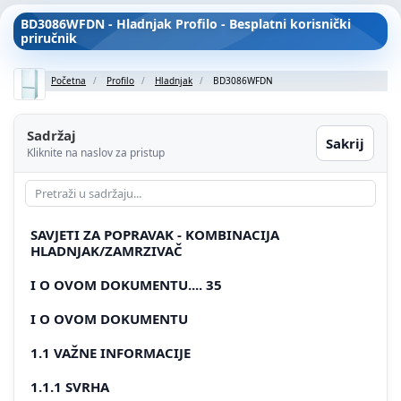
BD3086WFDN - Hladnjak Profilo - Besplatni korisnički
priručnik
Početna
Profilo
Hladnjak
BD3086WFDN
Sadržaj
Sakrij
Kliknite na naslov za pristup
SAVJETI ZA POPRAVAK - KOMBINACIJA
HLADNJAK/ZAMRZIVAČ
I O OVOM DOKUMENTU.... 35
I O OVOM DOKUMENTU
1.1 VAŽNE INFORMACIJE
1.1.1 SVRHA