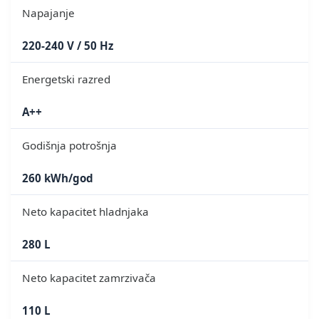
Napajanje
220-240 V / 50 Hz
Energetski razred
A++
Godišnja potrošnja
260 kWh/god
Neto kapacitet hladnjaka
280 L
Neto kapacitet zamrzivača
110 L