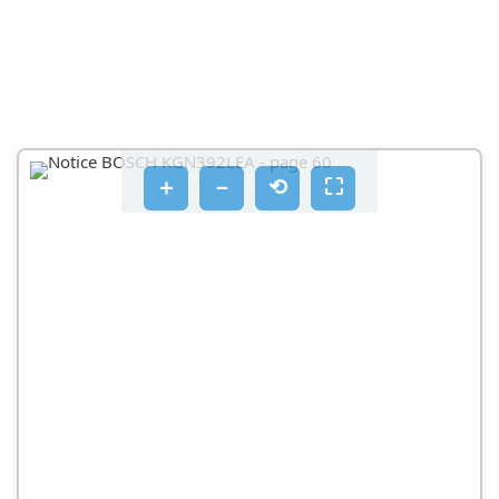
4.10 ZAMJENA PRILAGODLJIVE POSUDE ZA VRATA
4.10.1 UKLANJANJE PRILAGODLJIVE POSUDE ZA
VRATA
4.14 ZAMJENA LED USMJERENOG SVJETLA
OPASNOST
＋
－
⟲
⛶
OPREZ
ZAHTJEV
4.14.1 UKLANJANJE LED USMJERENOG SVJETLA
4.14.2 POSTAVLJANJE LED USMJERENOG SVJETLA
POPRAVAK
4.15 ZAMJENA LED GORNJEG SVJETLA
4.15.2 POSTAVLJANJE GORNJEG LED SVJETLA
4.16 ZAMJENA LED SVJETLOSNE ŠIPKE