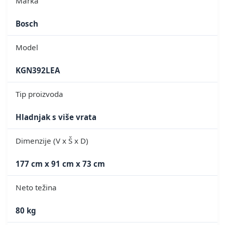
Marka
Bosch
Model
KGN392LEA
Tip proizvoda
Hladnjak s više vrata
Dimenzije (V x Š x D)
177 cm x 91 cm x 73 cm
Neto težina
80 kg