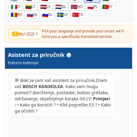
IT
LT
LV
NL
NO
PL
PT
RO
SK
SL
SV
TR
Pick your language and provide your email: we'll
他の言語？
?
send you a specifically translated version.
Asistent za priručnik
Pokreće Anthropic
💬 Bok! Ja sam vaš asistent za priručnik.Znam
vaš
BOSCH KGN392LEA
. Kako vam mogu
pomoći? (korištenje, postavke, kodovi grešaka,
održavanje, objašnjenje koraka itd.)💡
Primjeri
:
• Kako ga koristiti ? • Kôd pogreške E3 ? • Kako
ga očistiti ?