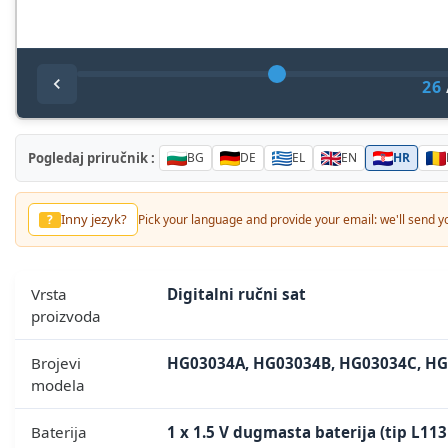
26
Pogledaj priručnik :
BG
DE
EL
EN
HR
Inny jezyk?
?
Pick your language and provide your email: we'll send yo
Vrsta
Digitalni ručni sat
proizvoda
Brojevi
HG03034A, HG03034B, HG03034C, HG
modela
Baterija
1 x 1.5 V dugmasta baterija (tip L113