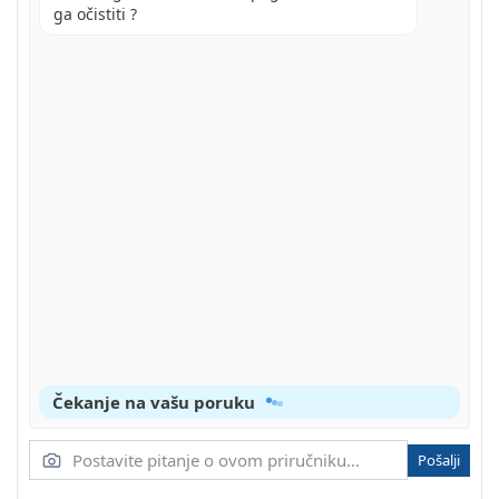
ga očistiti ?
OPĆE INFORMACIJE O SIGURNOSTI
UPOZORENJE! OPASNOST PO ŽIVOT I OPASNOST OD
OZLJEDA ZA DJECU I MALU DJECU
SIGURNOSNE INFORMACIJE ZA BATERIJE / PUNJIVE
BATERIJE
OPASNOST OD EKSPLOZIJE
OPASNOST OD CURENJA BATERIJA / PUNJIVIH
BATERIJA
NOSITE ZAŠTITNE RUKAVICE
OPASNOST OD OŠTEĆENJA PROIZVODA
NEPROMOČIVOST
Čekanje na vašu poruku
OPSLUŽIVANJE
Pošalji
UPORABA OSVJETLJENJA