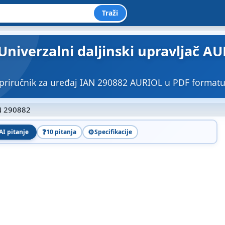
Traži
Univerzalni daljinski upravljač AU
priručnik za uređaj IAN 290882 AURIOL u PDF formatu
 290882
❓
⚙️
AI pitanje
10 pitanja
Specifikacije