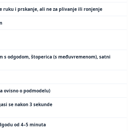
ruku i prskanje, ali ne za plivanje ili ronjenje
em
rm s odgodom, štoperica (s međuvremenom), satni
ira ovisno o podmodelu)
gasi se nakon 3 sekunde
odgodu od 4–5 minuta