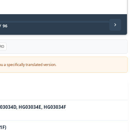
/
96
RO
u a specifically translated version.
03034D, HG03034E, HG03034F
1F)