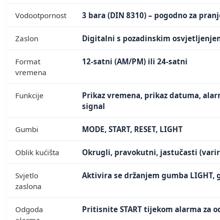
Vodootpornost
3 bara (DIN 8310) – pogodno za pranje 
Zaslon
Digitalni s pozadinskim osvjetljenj
Format
12-satni (AM/PM) ili 24-satni
vremena
Funkcije
Prikaz vremena, prikaz datuma, ala
signal
Gumbi
MODE, START, RESET, LIGHT
Oblik kućišta
Okrugli, pravokutni, jastučasti (var
Svjetlo
Aktivira se držanjem gumba LIGHT, 
zaslona
Odgoda
Pritisnite START tijekom alarma za 