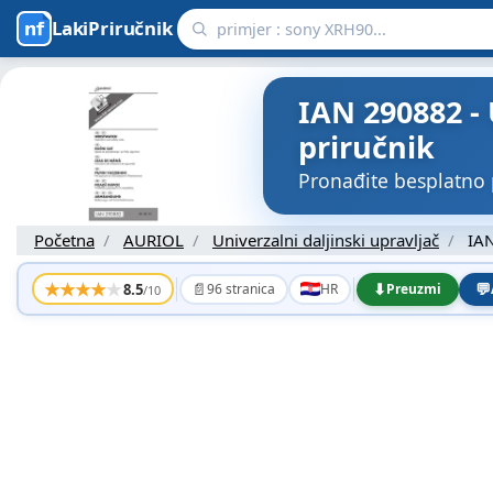
LakiPriručnik
IAN 290882 - 
priručnik
Pronađite besplatno 
Početna
AURIOL
Univerzalni daljinski upravljač
IAN
★
★
★
★
★
📄
⬇
💬
8.5
96 stranica
HR
Preuzmi
/10