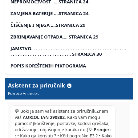
NEPROMOČIVOST .... STRANICA 24
ZAMJENA BATERIJE ....STRANICA 24
ČIŠĆENJE I NJEGA ....STRANICA 29
ZBRINJAVANJE OTPADA.... STRANICA 29
JAMSTVO. . . . . . . . . . . . . . . . . . . . . . . . . . . . . . . . . . . . . . .
. . . . . . . . . . . . . . . . . . . . . . . . . STRANICA 30
POPIS KORIŠTENIH PIKTOGRAMA
RUČNI SAT
Asistent za priručnik
UVOD
Pokreće Anthropic
PRAVILNA UPORABA
💬 Bok! Ja sam vaš asistent za priručnik.Znam
OPIS DIJELOVA
vaš
AURIOL IAN 290882
. Kako vam mogu
pomoći? (korištenje, postavke, kodovi grešaka,
● TEHNIČKI PODACI
održavanje, objašnjenje koraka itd.)💡
Primjeri
● SADRŽAJ ISPORUKE
:
• Kako ga koristiti ? • Kôd pogreške E3 ? • Kako