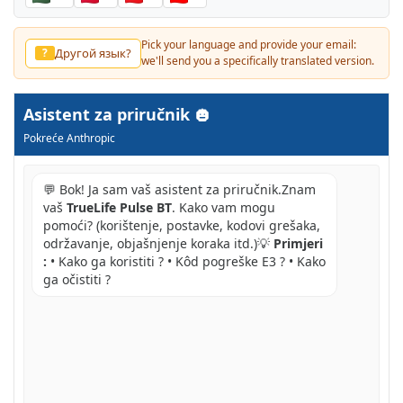
Pick your language and provide your email:
Другой язык?
?
we'll send you a specifically translated version.
Asistent za priručnik
Pokreće Anthropic
💬 Bok! Ja sam vaš asistent za priručnik.Znam
vaš
TrueLife Pulse BT
. Kako vam mogu
pomoći? (korištenje, postavke, kodovi grešaka,
održavanje, objašnjenje koraka itd.)💡
Primjeri
:
• Kako ga koristiti ? • Kôd pogreške E3 ? • Kako
ga očistiti ?