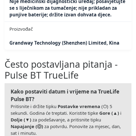
Nije medicinski dijagnostički uređaj; posavjetujte
se s liječnikom za tumačenje; nije prikladan za
punjive baterije; držite izvan dohvata djece.
Proizvođač
Grandway Technology (Shenzhen) Limited, Kina
Često postavljana pitanja -
Pulse BT TrueLife
Kako postaviti datum i vrijeme na TrueLife
Pulse BT?
Pritisnite i držite tipku
Postavke vremena
(⏻) 5
sekundi. Godina će treptati. Koristite tipke
Gore (▲)
i
Dolje (▼)
za podešavanje, a pritisnite tipku
Napajanje (Ⓞ)
za potvrdu. Ponovite za mjesec, dan,
sat i minutu.