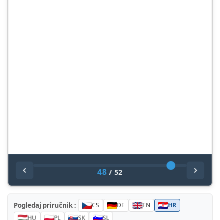
48
/
52
Pogledaj priručnik :
CS
DE
EN
HR
HU
PL
SK
SL