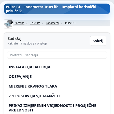
Pulse BT - Tonometar TrueLife - Besplatni korisnički
priručnik
Početna
TrueLife
Tonometar
Pulse BT
Sadržaj
Sakrij
Kliknite na naslov za pristup
INSTALACIJA BATERIJA
ODSPAJANJE
MJERENJE KRVNOG TLAKA
7.1 POSTAVLJANJE MANŽETE
PRIKAZ IZMJERENIH VRIJEDNOSTI I PROSJEČNE
VRIJEDNOSTI