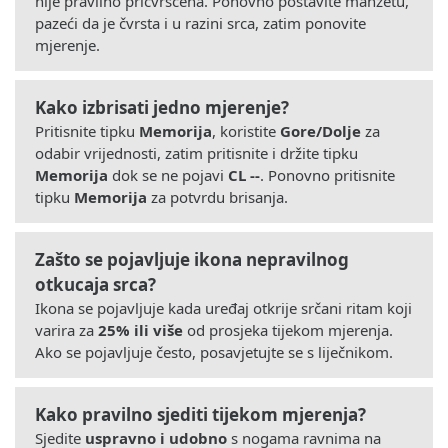
nije pravilno pričvršćena. Ponovno postavite manžetu,
pazeći da je čvrsta i u razini srca, zatim ponovite
mjerenje.
Kako izbrisati jedno mjerenje?
Pritisnite tipku
Memorija
, koristite
Gore/Dolje
za
odabir vrijednosti, zatim pritisnite i držite tipku
Memorija
dok se ne pojavi
CL --
. Ponovno pritisnite
tipku
Memorija
za potvrdu brisanja.
Zašto se pojavljuje ikona nepravilnog
otkucaja srca?
Ikona se pojavljuje kada uređaj otkrije srčani ritam koji
varira za
25% ili više
od prosjeka tijekom mjerenja.
Ako se pojavljuje često, posavjetujte se s liječnikom.
Kako pravilno sjediti tijekom mjerenja?
Sjedite
uspravno i udobno
s nogama ravnima na