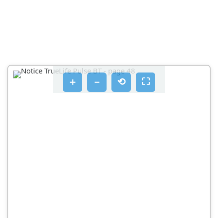
＋
－
⟲
⛶