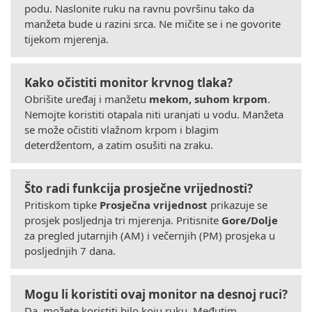
podu. Naslonite ruku na ravnu površinu tako da
manžeta bude u razini srca. Ne mičite se i ne govorite
tijekom mjerenja.
Kako očistiti monitor krvnog tlaka?
Obrišite uređaj i manžetu
mekom, suhom krpom
.
Nemojte koristiti otapala niti uranjati u vodu. Manžeta
se može očistiti vlažnom krpom i blagim
deterdžentom, a zatim osušiti na zraku.
Što radi funkcija prosječne vrijednosti?
Pritiskom tipke
Prosječna vrijednost
prikazuje se
prosjek posljednja tri mjerenja. Pritisnite
Gore/Dolje
za pregled jutarnjih (AM) i večernjih (PM) prosjeka u
posljednjih 7 dana.
Mogu li koristiti ovaj monitor na desnoj ruci?
Da, možete koristiti bilo koju ruku. Međutim,