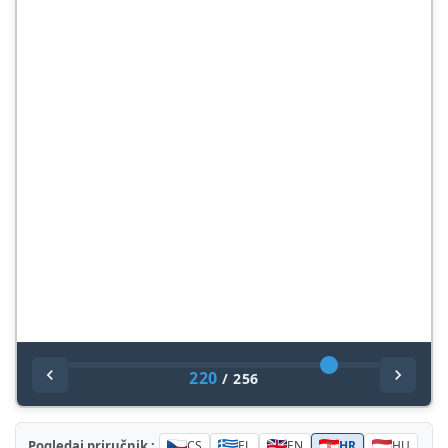
220
/
256
Pogledaj priručnik :
CS
EL
EN
HR
HU