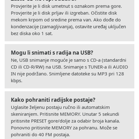
Provjerite je li disk umetnut s oznakom prema gore.
Provjerite je li disk prljav ili izgreban. Očistite disk
mekom krpom od sredine prema van. Ako dođe do
kondenzacije (zamagljivanja), ostavite uređaj uključen
bez diska oko 1 sat.
Mogu li snimati s radija na USB?
Ne, USB snimanje moguće je samo s CD-a (standardni
CD ili CD-R/RW) na USB. Snimanje s TUNER-a ili AUDIO
IN nije podržano. Snimljene datoteke su MP3 pri 128
kbps.
Kako pohraniti radijske postaje?
Uglasite željenu postaju ručno ili automatskim
skeniranjem. Pritisnite MEMORY. Unutar 5 sekundi
pritisnite PRESET gore/dolje za odabir broja kanala.
Ponovno pritisnite MEMORY za pohranu. Može se
pohraniti do 40 FM postaja.