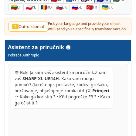
LT
PL
RO
SK
SL
TR
UK
Pick your language and provide your email:
Outro idioma?
?
we'll send you a specifically translated version.
Asistent za priručnik
Pokreće Anthropic
💬 Bok! Ja sam vaš asistent za priručnik.Znam
vaš
SHARP XL-UR14H
. Kako vam mogu
pomoći? (korištenje, postavke, kodovi grešaka,
održavanje, objašnjenje koraka itd.)💡
Primjeri
:
• Kako ga koristiti ? • Kôd pogreške E3 ? • Kako
ga očistiti ?