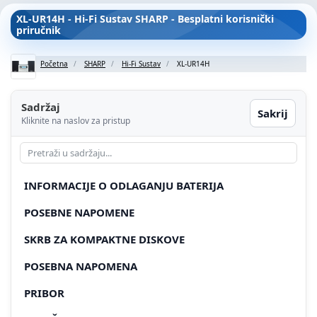
XL-UR14H - Hi-Fi Sustav SHARP - Besplatni korisnički
priručnik
Početna
SHARP
Hi-Fi Sustav
XL-UR14H
Sadržaj
Sakrij
Kliknite na naslov za pristup
INFORMACIJE O ODLAGANJU BATERIJA
POSEBNE NAPOMENE
SKRB ZA KOMPAKTNE DISKOVE
POSEBNA NAPOMENA
PRIBOR