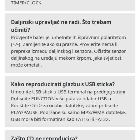
TIMER/CLOCK.
Daljinski upravljač ne radi. Što trebam
učiniti?
Provjerite baterije: umetnite ih ispravnim polaritetom
(+/-). Zamijenite ako su prazne. Provjerite nema li
prepreka između daljinskog i senzora. Očistite senzor
daljinskog na uređaju mekom krpom. Jaka svjetlost
može ometati.
Kako reproducirati glazbu s USB sticka?
Umetnite USB stick u USB terminal na prednjoj strani.
Pritisnite FUNCTION više puta za odabir USB-a.
Koristite < ili > za odabir datoteke, zatim pritisnite
PLAY/PAUSE. Podržane su samo MP3/WMA datoteke.
USB mora biti formatiran kao FAT16 ili FAT32.
Zašto CD ne reproducira?