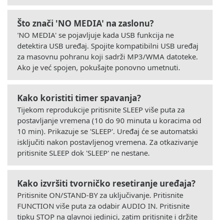
Što znači 'NO MEDIA' na zaslonu?
'NO MEDIA' se pojavljuje kada USB funkcija ne
detektira USB uređaj. Spojite kompatibilni USB uređaj
za masovnu pohranu koji sadrži MP3/WMA datoteke.
Ako je već spojen, pokušajte ponovno umetnuti.
Kako koristiti timer spavanja?
Tijekom reprodukcije pritisnite SLEEP više puta za
postavljanje vremena (10 do 90 minuta u koracima od
10 min). Prikazuje se 'SLEEP'. Uređaj će se automatski
isključiti nakon postavljenog vremena. Za otkazivanje
pritisnite SLEEP dok 'SLEEP' ne nestane.
Kako izvršiti tvorničko resetiranje uređaja?
Pritisnite ON/STAND-BY za uključivanje. Pritisnite
FUNCTION više puta za odabir AUDIO IN. Pritisnite
tipku STOP na glavnoj jedinici, zatim pritisnite i držite