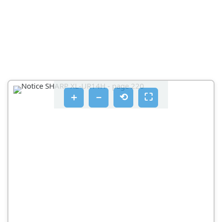
PRIKAZ
HR-3
POVEZIVANJE SUSTAVA
SPAJANJE ZVUČNIKA
PRIKLJUČAK NAPAJANJA
＋
－
⟲
⛶
NAPOMENA
POSTAVLJANJE BATERIJA
OPREZ
NAPOMENE O UPORABI
TESTIRANJE DALJINSKOG UPRAVLJAČA
OPĆE UPRAVLJANJE
DA BISTE UKLJUČILI NAPAJANJE