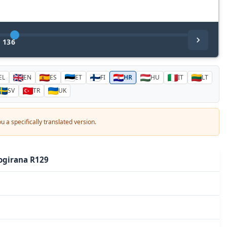
/
136
EL
EN
ES
ET
FI
HR
HU
IT
LT
SV
TR
UK
 a specifically translated version.
logirana R129