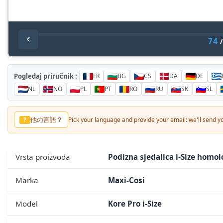
74
Pogledaj priručnik :
FR
BG
CS
DA
DE
NL
NO
PL
PT
RO
RU
SK
SL
他の言語？
?
Pick your language and provide your email: we'll send you
Vrsta proizvoda
Podizna sjedalica i-Size homo
Marka
Maxi-Cosi
Model
Kore Pro i-Size