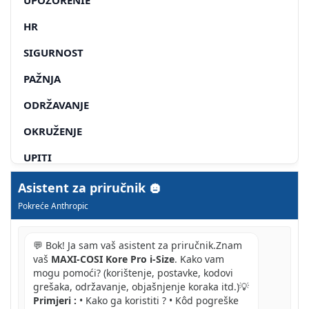
HR
SIGURNOST
PAŽNJA
ODRŽAVANJE
OKRUŽENJE
UPITI
JAMSTVO
Asistent za priručnik
Pokreće Anthropic
KAKO POSTUPITI U SLUČAJU OŠTEĆENJA
PRAVA POTROŠAČA
💬 Bok! Ja sam vaš asistent za priručnik.Znam
vaš
MAXI-COSI Kore Pro i-Size
. Kako vam
SK
mogu pomoći? (korištenje, postavke, kodovi
grešaka, održavanje, objašnjenje koraka itd.)💡
Primjeri :
• Kako ga koristiti ? • Kôd pogreške