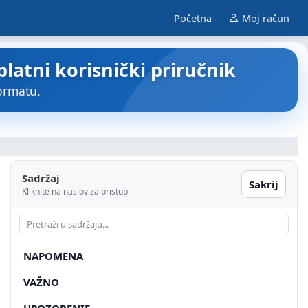
Početna
Moj račun
platni korisnički priručnik
ormatu.
Sadržaj
Sakrij
Kliknite na naslov za pristup
NAPOMENA
VAŽNO
UPOZORENIE