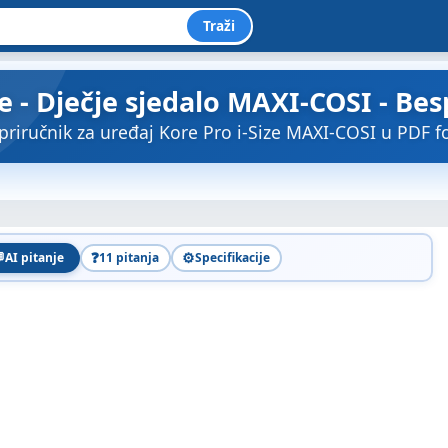
Traži
ze - Dječje sjedalo MAXI-COSI - Bes
priručnik za uređaj Kore Pro i-Size MAXI-COSI u PDF f

❓
⚙️
AI pitanje
11 pitanja
Specifikacije