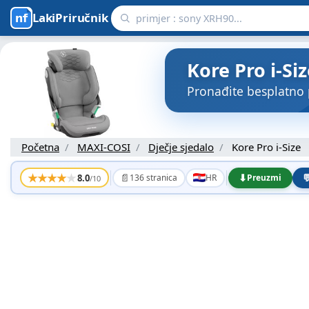
LakiPriručnik
Kore Pro i-Si
Pronađite besplatno 
Početna
MAXI-COSI
Dječje sjedalo
Kore Pro i-Size
★
★
★
★
★
📄
⬇

8.0
136 stranica
HR
Preuzmi
/10