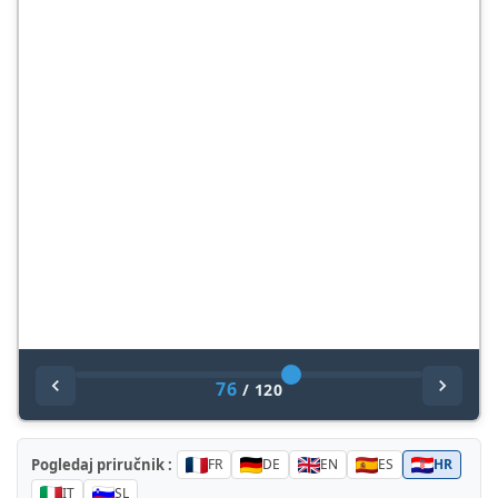
76
/
120
Pogledaj priručnik :
FR
DE
EN
ES
HR
IT
SL