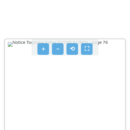
PRIPREMA VRUĆE MLIJEČNE PJENE
PRIPREMA HLADNE MLIJEČNE PJENE
RAVNOMJERNO ZAGRIJAVANJE MLIJEKA
PRIPREMA VRUĆE ČOKOLADE
IDEJE ZA KORIŠTENJE MLIJEČNE PJENE
＋
－
⟲
⛶
CAPPUCCINO
LATTE MACCHIATO
ČIŠĆENJE I ODRŽAVANJE
UKLONITE OSTATKE MLIJEKA
ALTERNATIVNO
ČIŠĆENJE VANJSKOG DIJELA POSUDE
OPASNOST! NEMOJTE STAVLJATI MOTOR UREĐAJA U
PERILICU POSUĐA ILI ILI GA NATAPATI U