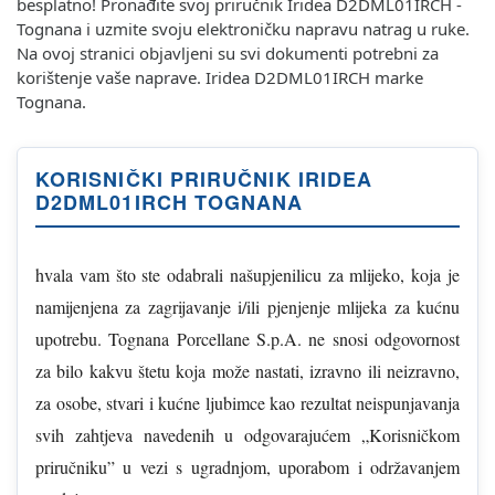
besplatno! Pronađite svoj priručnik Iridea D2DML01IRCH -
Tognana i uzmite svoju elektroničku napravu natrag u ruke.
Na ovoj stranici objavljeni su svi dokumenti potrebni za
korištenje vaše naprave. Iridea D2DML01IRCH marke
Tognana.
KORISNIČKI PRIRUČNIK IRIDEA
D2DML01IRCH TOGNANA
hvala vam što ste odabrali našupjenilicu za mlijeko, koja je
namijenjena za zagrijavanje i/ili pjenjenje mlijeka za kućnu
upotrebu. Tognana Porcellane S.p.A. ne snosi odgovornost
za bilo kakvu štetu koja može nastati, izravno ili neizravno,
za osobe, stvari i kućne ljubimce kao rezultat neispunjavanja
svih zahtjeva navedenih u odgovarajućem „Korisničkom
priručniku” u vezi s ugradnjom, uporabom i održavanjem