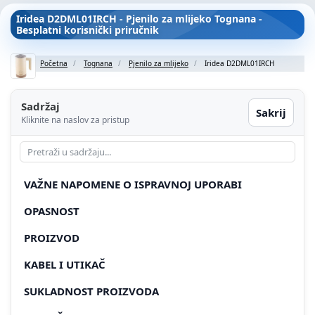
Iridea D2DML01IRCH - Pjenilo za mlijeko Tognana -
Besplatni korisnički priručnik
Početna
Tognana
Pjenilo za mlijeko
Iridea D2DML01IRCH
Sadržaj
Sakrij
Kliknite na naslov za pristup
VAŽNE NAPOMENE O ISPRAVNOJ UPORABI
OPASNOST
PROIZVOD
KABEL I UTIKAČ
SUKLADNOST PROIZVODA