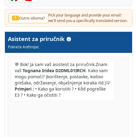
Pick your language and provide your email:
Outro idioma?
?
we'll send you a specifically translated version.
Asistent za priručnik
Pokreće Anthropic
💬 Bok! Ja sam vaš asistent za priručnik.Znam
vaš
Tognana Iridea D2DML01IRCH
. Kako vam
mogu pomoći? (korištenje, postavke, kodovi
grešaka, održavanje, objašnjenje koraka itd.)💡
Primjeri :
• Kako ga koristiti ? • Kôd pogreške
E3 ? • Kako ga očistiti ?