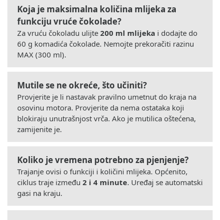
Koja je maksimalna količina mlijeka za
funkciju vruće čokolade?
Za vruću čokoladu ulijte
200 ml mlijeka
i dodajte do
60 g komadića čokolade. Nemojte prekoračiti razinu
MAX (300 ml).
Mutile se ne okreće, što učiniti?
Provjerite je li nastavak pravilno umetnut do kraja na
osovinu motora. Provjerite da nema ostataka koji
blokiraju unutrašnjost vrča. Ako je mutilica oštećena,
zamijenite je.
Koliko je vremena potrebno za pjenjenje?
Trajanje ovisi o funkciji i količini mlijeka. Općenito,
ciklus traje između
2 i 4 minute
. Uređaj se automatski
gasi na kraju.