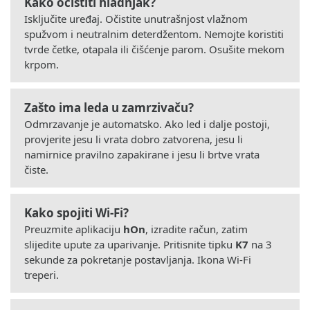
Kako očistiti hladnjak?
Isključite uređaj. Očistite unutrašnjost vlažnom
spužvom i neutralnim deterdžentom. Nemojte koristiti
tvrde četke, otapala ili čišćenje parom. Osušite mekom
krpom.
Zašto ima leda u zamrzivaču?
Odmrzavanje je automatsko. Ako led i dalje postoji,
provjerite jesu li vrata dobro zatvorena, jesu li
namirnice pravilno zapakirane i jesu li brtve vrata
čiste.
Kako spojiti Wi-Fi?
Preuzmite aplikaciju
hOn
, izradite račun, zatim
slijedite upute za uparivanje. Pritisnite tipku
K7
na 3
sekunde za pokretanje postavljanja. Ikona Wi-Fi
treperi.