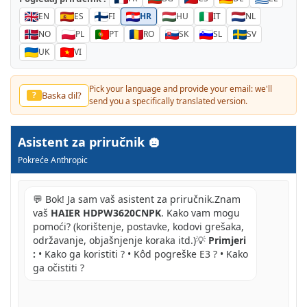
EN
ES
FI
HR
HU
IT
NL
NO
PL
PT
RO
SK
SL
SV
UK
VI
Pick your language and provide your email: we'll
Baska dil?
?
send you a specifically translated version.
Asistent za priručnik
Pokreće Anthropic
💬 Bok! Ja sam vaš asistent za priručnik.Znam
vaš
HAIER HDPW3620CNPK
. Kako vam mogu
pomoći? (korištenje, postavke, kodovi grešaka,
održavanje, objašnjenje koraka itd.)💡
Primjeri
:
• Kako ga koristiti ? • Kôd pogreške E3 ? • Kako
ga očistiti ?