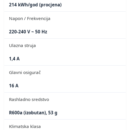
214 kWh/god (procjena)
Napon / Frekvencija
220-240 V ~ 50 Hz
Ulazna struja
1,4 A
Glavni osigurač
16 A
Rashladno sredstvo
R600a (izobutan), 53 g
Klimatska klasa