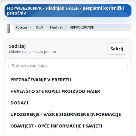
HDPW3620CNPK - Hladnjak HAIER - Besplatni korisnički
priručnik
Početna
HAIER
Hladnjak
HDPW3620CNPK
Sadržaj
Sakrij
Kliknite na naslov za pristup
PREZRAČEVANJE V PREREZU
HVALA ŠTO STE KUPILI PROIZVOD HAIER
DODACI
UPOZORENJE - VAŽNE SIGURNOSNE INFORMACIJE
OBAVIJEST - OPĆE INFORMACIJE I SAVJETI