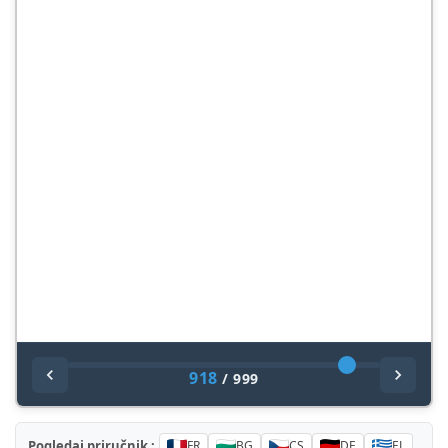
918
/
999
Pogledaj priručnik :
FR
BG
CS
DE
EL