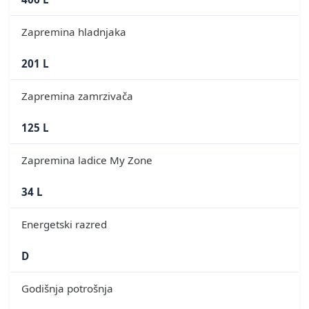
Zapremina hladnjaka
201 L
Zapremina zamrzivača
125 L
Zapremina ladice My Zone
34 L
Energetski razred
D
Godišnja potrošnja