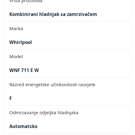
Vrsta proizvoda
Kombinirani hladnjak sa zamrzivačem
Marka
Whirlpool
Model
WNF 711 E W
Razred energetske učinkovitosti rasvjete
F
Odmrzavanje odjeljka hladnjaka
Automatsko