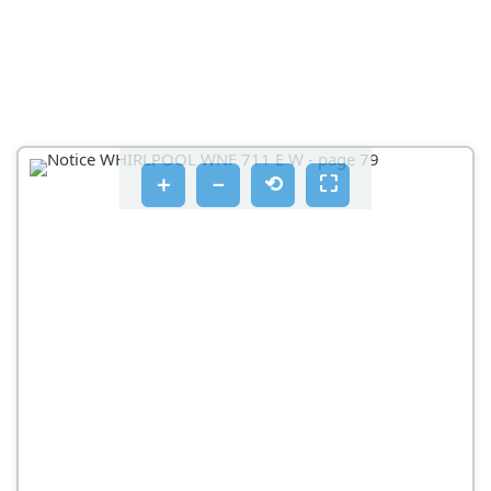
FUNKCIONALNI TONOVI
NEKI OD FUNKCIONALNIH ZVUKOVA MOGU SE
UBLAŽITI TAKO DA
ČIŠĆENJE I ODRŽAVANJE
ZAMJENA BRTVE
＋
－
⟲
⛶
POSTPRODAJNI SERVIS
PRIJE POZIVA POSTPRODAJNOM SERVISU
AKO SE I NAKON NAVEDENIH PROVJERA KVAR I
DALJE JAVLJA, OBRATITE SE NAJBLIŽEM
POSTPRODAJNOM SERVI
OPŠTE INFORMACIJE
LED SVETLO
NEKI OD ZVUKOVA U TOKU RADA MOGU SE
SMANJITI POMOĆU