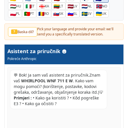
HU
IT
KA
LT
LV
NL
NO
PL
PT
RO
SK
SL
SV
UK
Pick your language and provide your email: we'll
Baska dil?
?
send you a specifically translated version.
Asistent za priručnik
Pokreće Anthropic
💬 Bok! Ja sam vaš asistent za priručnik.Znam
vaš
WHIRLPOOL WNF 711 E W
. Kako vam
mogu pomoći? (korištenje, postavke, kodovi
grešaka, održavanje, objašnjenje koraka itd.)💡
Primjeri :
• Kako ga koristiti ? • Kôd pogreške
E3 ? • Kako ga očistiti ?