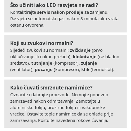
Što učiniti ako LED rasvjeta ne radi?
Kontaktirajte
servis nakon prodaje
za zamjenu.
Rasvjeta se automatski gasi nakon 8 minuta ako vrata
ostanu otvorena.
Koji su zvukovi normalni?
Sljedeći zvukovi su normalni:
zviždanje
(prvo
uključivanje ili nakon prekida),
klokotanje
(rashladno
sredstvo),
tutnjanje
(kompresor),
zujanje
(ventilator),
pucanje
(kompresor),
klik
(termostat).
Kako čuvati smrznute namirnice?
Označite i datirajte proizvode. Nemojte ponovno
zamrzavati nakon odmrzavanja. Zamotajte u
aluminijsku foliju, prozirnu foliju ili vakuumske
vrećice. Ostavite tople namirnice da se ohlade prije
zamrzavanja. Poštujte navedena rokove čuvanja.