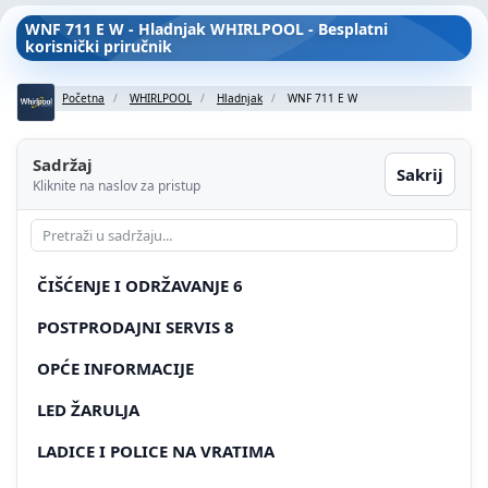
WNF 711 E W - Hladnjak WHIRLPOOL - Besplatni
korisnički priručnik
Početna
WHIRLPOOL
Hladnjak
WNF 711 E W
Sadržaj
Sakrij
Kliknite na naslov za pristup
ČIŠĆENJE I ODRŽAVANJE 6
POSTPRODAJNI SERVIS 8
OPĆE INFORMACIJE
LED ŽARULJA
LADICE I POLICE NA VRATIMA