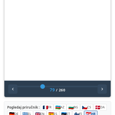
79
/
260
Pogledaj priručnik :
FR
AZ
BG
CS
DA
DE
EL
EN
ES
ET
FI
HR