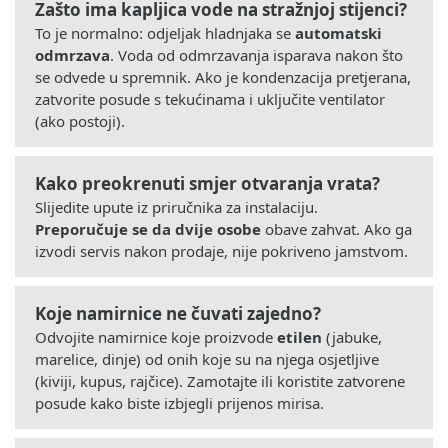
Zašto ima kapljica vode na stražnjoj stijenci?
To je normalno: odjeljak hladnjaka se
automatski
odmrzava
. Voda od odmrzavanja isparava nakon što
se odvede u spremnik. Ako je kondenzacija pretjerana,
zatvorite posude s tekućinama i uključite ventilator
(ako postoji).
Kako preokrenuti smjer otvaranja vrata?
Slijedite upute iz priručnika za instalaciju.
Preporučuje se da dvije osobe
obave zahvat. Ako ga
izvodi servis nakon prodaje, nije pokriveno jamstvom.
Koje namirnice ne čuvati zajedno?
Odvojite namirnice koje proizvode
etilen
(jabuke,
marelice, dinje) od onih koje su na njega osjetljive
(kiviji, kupus, rajčice). Zamotajte ili koristite zatvorene
posude kako biste izbjegli prijenos mirisa.