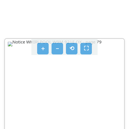
FUNKCIONALNI TONOVI
NEKI OD FUNKCIONALNIH ZVUKOVA MOGU SE
UBLAŽITI TAKO DA
ČIŠĆENJE I ODRŽAVANJE
ZAMJENA BRTVE
＋
－
⟲
⛶
POSTPRODAJNI SERVIS
PRIJE POZIVA POSTPRODAJNOM SERVISU
AKO SE I NAKON NAVEDENIH PROVJERA KVAR I
DALJE JAVLJA, OBRATITE SE NAJBLIŽEM
POSTPRODAJNOM SERVI
OPŠTE INFORMACIJE
LED SVETLO
NEKI OD ZVUKOVA U TOKU RADA MOGU SE
SMANJITI POMOĆU