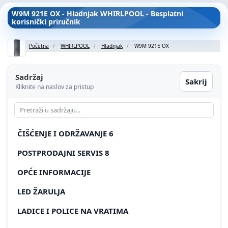
W9M 921E OX - Hladnjak WHIRLPOOL - Besplatni
korisnički priručnik
Početna
WHIRLPOOL
Hladnjak
W9M 921E OX
Sadržaj
Sakrij
Kliknite na naslov za pristup
ČIŠĆENJE I ODRŽAVANJE 6
POSTPRODAJNI SERVIS 8
OPĆE INFORMACIJE
LED ŽARULJA
LADICE I POLICE NA VRATIMA