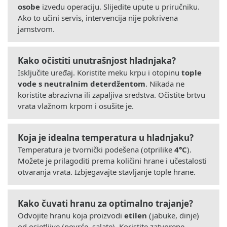
osobe
izvedu operaciju. Slijedite upute u priručniku.
Ako to učini servis, intervencija nije pokrivena
jamstvom.
Kako očistiti unutrašnjost hladnjaka?
Isključite uređaj. Koristite meku krpu i otopinu
tople
vode s neutralnim deterdžentom
. Nikada ne
koristite abrazivna ili zapaljiva sredstva. Očistite brtvu
vrata vlažnom krpom i osušite je.
Koja je idealna temperatura u hladnjaku?
Temperatura je tvornički podešena (otprilike
4°C
).
Možete je prilagoditi prema količini hrane i učestalosti
otvaranja vrata. Izbjegavajte stavljanje tople hrane.
Kako čuvati hranu za optimalno trajanje?
Odvojite hranu koja proizvodi
etilen
(jabuke, dinje)
od osjetljive (povrće, salate). Koristite zatvorene