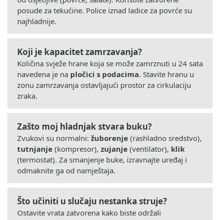
posude za tekućine. Police iznad ladice za povrće su
najhladnije.
Koji je kapacitet zamrzavanja?
Količina svježe hrane koja se može zamrznuti u 24 sata
navedena je na
pločici s podacima
. Stavite hranu u
zonu zamrzavanja ostavljajući prostor za cirkulaciju
zraka.
Zašto moj hladnjak stvara buku?
Zvukovi su normalni:
žuborenje
(rashladno sredstvo),
tutnjanje
(kompresor),
zujanje
(ventilator),
klik
(termostat). Za smanjenje buke, izravnajte uređaj i
odmaknite ga od namještaja.
Što učiniti u slučaju nestanka struje?
Ostavite vrata zatvorena kako biste održali