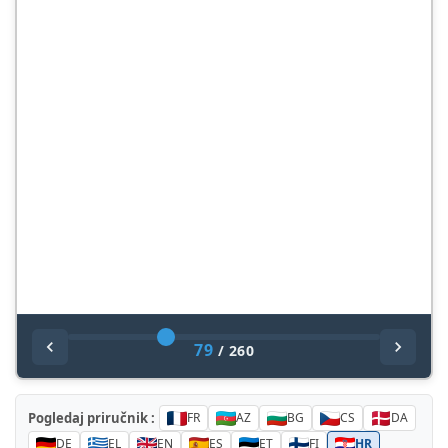
79
/
260
Pogledaj priručnik :
FR
AZ
BG
CS
DA
DE
EL
EN
ES
ET
FI
HR