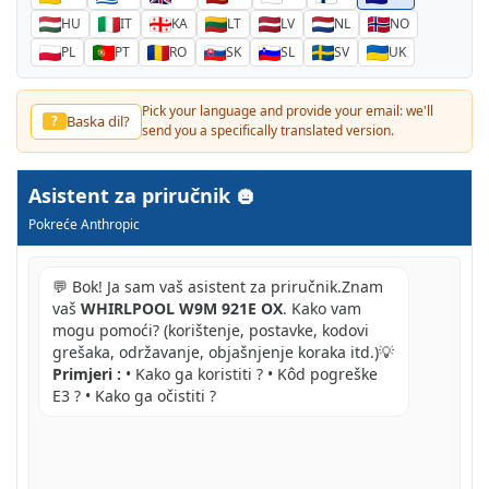
HU
IT
KA
LT
LV
NL
NO
PL
PT
RO
SK
SL
SV
UK
Pick your language and provide your email: we'll
他の言語？
?
send you a specifically translated version.
Asistent za priručnik
Pokreće Anthropic
💬 Bok! Ja sam vaš asistent za priručnik.Znam
vaš
WHIRLPOOL W9M 921E OX
. Kako vam
mogu pomoći? (korištenje, postavke, kodovi
grešaka, održavanje, objašnjenje koraka itd.)💡
Primjeri :
• Kako ga koristiti ? • Kôd pogreške
E3 ? • Kako ga očistiti ?