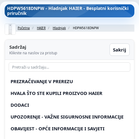
HDPW5618DNPW - Hladnjak HAIER - Besplatni korisnički
priručnik
Početna
HAIER
Hladnjak
HDPW5618DNPW
Sadržaj
Sakrij
Kliknite na naslov za pristup
PREZRAČEVANJE V PREREZU
HVALA ŠTO STE KUPILI PROIZVOD HAIER
DODACI
UPOZORENJE - VAŽNE SIGURNOSNE INFORMACIJE
OBAVIJEST - OPĆE INFORMACIJE I SAVJETI