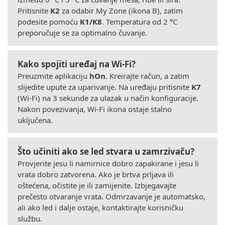
Pritisnite
K2
za odabir My Zone (ikona B), zatim
podesite pomoću
K1/K8
. Temperatura od 2 °C
preporučuje se za optimalno čuvanje.
Kako spojiti uređaj na Wi-Fi?
Preuzmite aplikaciju
hOn
. Kreirajte račun, a zatim
slijedite upute za uparivanje. Na uređaju pritisnite
K7
(Wi-Fi) na 3 sekunde za ulazak u način konfiguracije.
Nakon povezivanja, Wi-Fi ikona ostaje stalno
uključena.
Što učiniti ako se led stvara u zamrzivaču?
Provjerite jesu li namirnice dobro zapakirane i jesu li
vrata dobro zatvorena. Ako je brtva prljava ili
oštećena, očistite je ili zamijenite. Izbjegavajte
prečesto otvaranje vrata. Odmrzavanje je automatsko,
ali ako led i dalje ostaje, kontaktirajte korisničku
službu.