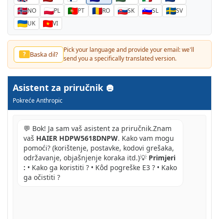
NO
PL
PT
RO
SK
SL
SV
UK
VI
Pick your language and provide your email: we'll
Baska dil?
?
send you a specifically translated version.
Asistent za priručnik
Pokreće Anthropic
💬 Bok! Ja sam vaš asistent za priručnik.Znam
vaš
HAIER HDPW5618DNPW
. Kako vam mogu
pomoći? (korištenje, postavke, kodovi grešaka,
održavanje, objašnjenje koraka itd.)💡
Primjeri
:
• Kako ga koristiti ? • Kôd pogreške E3 ? • Kako
ga očistiti ?