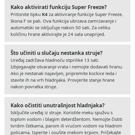
Kako aktivirati funkciju Super Freeze?
Pritisnite tipku
K4
za aktiviranje funkcije Super Freeze.
Ikona F se pali. Ova funkcija ubrzava zamrzavanje i
automatski se isključuje nakon 50 sati. Za veliku
količinu hrane aktivirajte je 24 sata unaprijed.
Što učiniti u slučaju nestanka struje?
Uređaj zadržava hladnoću otprilike 13 sati.
Izbjegavajte otvaranje vrata i nemojte dodavati hranu.
Ako je nestanak najavljen, pripremite kockice leda i
stavite ih na vrh hladnjaka. Provjerite stanje hrane
nakon povratka struje.
Kako očistiti unutrašnjost hladnjaka?
Isključite uređaj iz struje. Koristite meku spužvu s
toplom vodom i blagim deterdžentom. Nemojte čistiti
tvrdim četkama, parom ili vrućom vodom na hladnim
policama. Isperite i osušite mekom krpom. Pričekajte