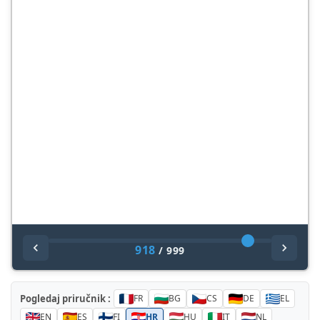
918
/
999
Pogledaj priručnik :
FR
BG
CS
DE
EL
EN
ES
FI
HR
HU
IT
NL