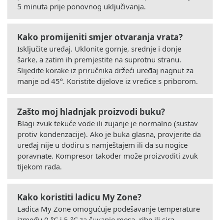
5 minuta prije ponovnog uključivanja.
Kako promijeniti smjer otvaranja vrata?
Isključite uređaj. Uklonite gornje, srednje i donje
šarke, a zatim ih premjestite na suprotnu stranu.
Slijedite korake iz priručnika držeći uređaj nagnut za
manje od 45°. Koristite dijelove iz vrećice s priborom.
Zašto moj hladnjak proizvodi buku?
Blagi zvuk tekuće vode ili zujanje je normalno (sustav
protiv kondenzacije). Ako je buka glasna, provjerite da
uređaj nije u dodiru s namještajem ili da su nogice
poravnate. Kompresor također može proizvoditi zvuk
tijekom rada.
Kako koristiti ladicu My Zone?
Ladica My Zone omogućuje podešavanje temperature
između 0 °C i 5 °C za čuvanje mesa, ribe ili sira.