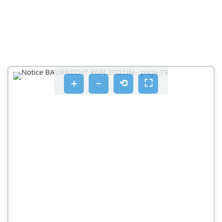
FUNKCIONALNI TONOVI
NEKI OD FUNKCIONALNIH ZVUKOVA MOGU SE
UBLAŽITI TAKO DA
ČIŠĆENJE I ODRŽAVANJE
ZAMJENA BRTVE
＋
－
⟲
⛶
POSTPRODAJNI SERVIS
PRIJE POZIVA POSTPRODAJNOM SERVISU
AKO SE I NAKON NAVEDENIH PROVJERA KVAR I
DALJE JAVLJA, OBRATITE SE NAJBLIŽEM
POSTPRODAJNOM SERVI
OPŠTE INFORMACIJE
LED SVETLO
NEKI OD ZVUKOVA U TOKU RADA MOGU SE
SMANJITI POMOĆU