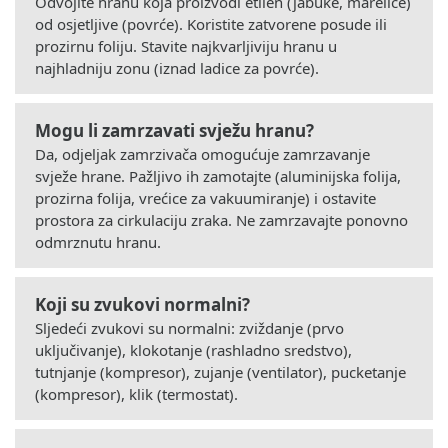
Odvojite hranu koja proizvodi etilen (jabuke, marelice)
od osjetljive (povrće). Koristite zatvorene posude ili
prozirnu foliju. Stavite najkvarljiviju hranu u
najhladniju zonu (iznad ladice za povrće).
Mogu li zamrzavati svježu hranu?
Da, odjeljak zamrzivača omogućuje zamrzavanje
svježe hrane. Pažljivo ih zamotajte (aluminijska folija,
prozirna folija, vrećice za vakuumiranje) i ostavite
prostora za cirkulaciju zraka. Ne zamrzavajte ponovno
odmrznutu hranu.
Koji su zvukovi normalni?
Sljedeći zvukovi su normalni: zviždanje (prvo
uključivanje), klokotanje (rashladno sredstvo),
tutnjanje (kompresor), zujanje (ventilator), pucketanje
(kompresor), klik (termostat).