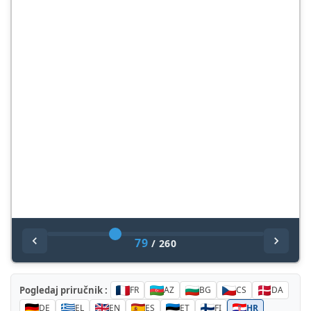
79
/
260
Pogledaj priručnik :
FR
AZ
BG
CS
DA
DE
EL
EN
ES
ET
FI
HR