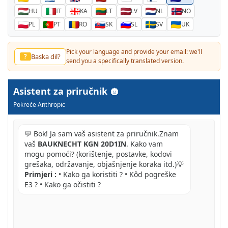
HU
IT
KA
LT
LV
NL
NO
PL
PT
RO
SK
SL
SV
UK
Pick your language and provide your email: we'll
Baska dil?
?
send you a specifically translated version.
Asistent za priručnik
Pokreće Anthropic
💬 Bok! Ja sam vaš asistent za priručnik.Znam
vaš
BAUKNECHT KGN 20D1IN
. Kako vam
mogu pomoći? (korištenje, postavke, kodovi
grešaka, održavanje, objašnjenje koraka itd.)💡
Primjeri :
• Kako ga koristiti ? • Kôd pogreške
E3 ? • Kako ga očistiti ?