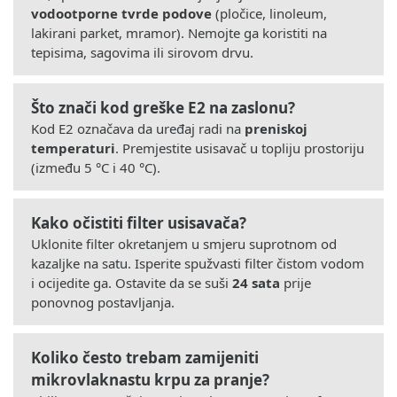
vodootporne tvrde podove
(pločice, linoleum,
lakirani parket, mramor). Nemojte ga koristiti na
tepisima, sagovima ili sirovom drvu.
Što znači kod greške E2 na zaslonu?
Kod E2 označava da uređaj radi na
preniskoj
temperaturi
. Premjestite usisavač u topliju prostoriju
(između 5 °C i 40 °C).
Kako očistiti filter usisavača?
Uklonite filter okretanjem u smjeru suprotnom od
kazaljke na satu. Isperite spužvasti filter čistom vodom
i ocijedite ga. Ostavite da se suši
24 sata
prije
ponovnog postavljanja.
Koliko često trebam zamijeniti
mikrovlaknastu krpu za pranje?