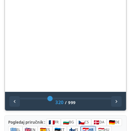
320
/
999
Pogledaj priručnik :
FR
BG
CS
DA
DE
EL
EN
ES
ET
FI
HR
HU