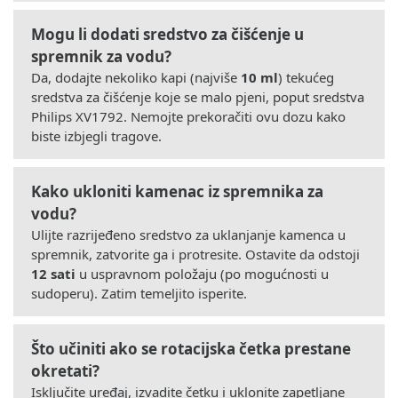
Mogu li dodati sredstvo za čišćenje u
spremnik za vodu?
Da, dodajte nekoliko kapi (najviše
10 ml
) tekućeg
sredstva za čišćenje koje se malo pjeni, poput sredstva
Philips XV1792. Nemojte prekoračiti ovu dozu kako
biste izbjegli tragove.
Kako ukloniti kamenac iz spremnika za
vodu?
Ulijte razrijeđeno sredstvo za uklanjanje kamenca u
spremnik, zatvorite ga i protresite. Ostavite da odstoji
12 sati
u uspravnom položaju (po mogućnosti u
sudoperu). Zatim temeljito isperite.
Što učiniti ako se rotacijska četka prestane
okretati?
Isključite uređaj, izvadite četku i uklonite zapetljane