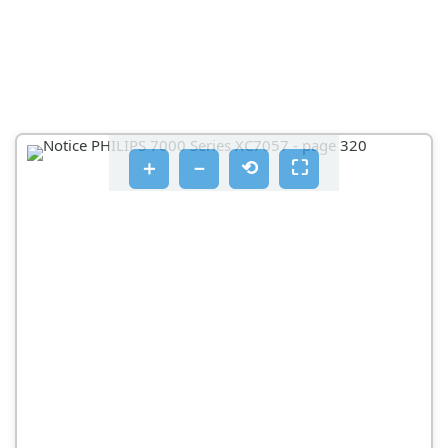
SAVJETI I DRUGE BITNE INFORMACIJE
OGRANIČENJA UPORABE
SVESTRANA UPOTREBA I DODATNA OPREMA
UPORABA DRŠKA
＋
－
⟲
⛶
UPORABA ČETKE MINI TURBOBRUSH
UPORABA NASTAVKA ZA USKE POVRŠINE
UPORABA KOMBINIRANOG NASTAVKA
PRILAGODITE SVJETLINU RASVJETE
POVRATAK
ODRŽAVANJE SPREMNIKA ZA VODU
ODRŽAVANJE TRAKE ZA VLAŽENJE
SIGNALI KORISNIČKOG SUČELJA I NJIHOVO