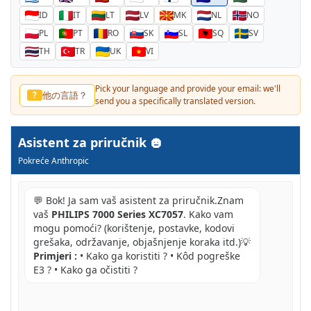
ID
IT
LT
LV
MK
NL
NO
PL
PT
RO
SK
SL
SQ
SV
TH
TR
UK
VI
Pick your language and provide your email: we'll
他の言語？
?
send you a specifically translated version.
Asistent za priručnik
Pokreće Anthropic
💬 Bok! Ja sam vaš asistent za priručnik.Znam
vaš
PHILIPS 7000 Series XC7057
. Kako vam
mogu pomoći? (korištenje, postavke, kodovi
grešaka, održavanje, objašnjenje koraka itd.)💡
Primjeri :
• Kako ga koristiti ? • Kôd pogreške
E3 ? • Kako ga očistiti ?