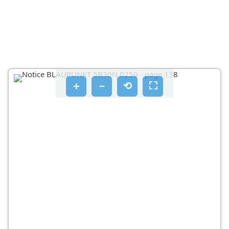
INSTALACIJA
ČIŠĆENJE I ODRŽAVANJE
UPUTE ZA UGRADNJU POKROVA OKVIRA VRATA I
SKLAPANJE ROTIRAJUĆEG NOSAČA
＋
－
⟲
⛶