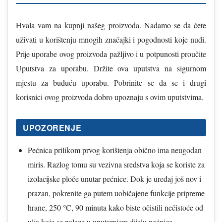
Hvala vam na kupnji našeg proizvoda. Nadamo se da ćete
uživati u korištenju mnogih značajki i pogodnosti koje nudi.
Prije uporabe ovog proizvoda pažljivo i u potpunosti proučite
Uputstva za uporabu. Držite ova uputstva na sigurnom
mjestu za buduću uporabu. Pobrinite se da se i drugi
korisnici ovog proizvoda dobro upoznaju s ovim uputstvima.
UPOZORENJE
Pećnica prilikom prvog korištenja obično ima neugodan
miris. Razlog tomu su vezivna sredstva koja se koriste za
izolacijske ploče unutar pećnice. Dok je uređaj još nov i
prazan, pokrenite ga putem uobičajene funkcije pripreme
hrane, 250 °C, 90 minuta kako biste očistili nečistoće od
ulja koje se nalaze u unutarnjem dijelu pećnice.