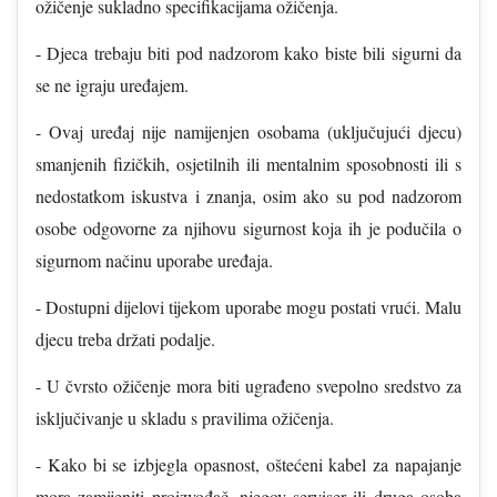
ožičenje sukladno specifikacijama ožičenja.
- Djeca trebaju biti pod nadzorom kako biste bili sigurni da
se ne igraju uređajem.
- Ovaj uređaj nije namijenjen osobama (uključujući djecu)
smanjenih fizičkih, osjetilnih ili mentalnim sposobnosti ili s
nedostatkom iskustva i znanja, osim ako su pod nadzorom
osobe odgovorne za njihovu sigurnost koja ih je podučila o
sigurnom načinu uporabe uređaja.
- Dostupni dijelovi tijekom uporabe mogu postati vrući. Malu
djecu treba držati podalje.
- U čvrsto ožičenje mora biti ugrađeno svepolno sredstvo za
isključivanje u skladu s pravilima ožičenja.
- Kako bi se izbjegla opasnost, oštećeni kabel za napajanje
mora zamijeniti proizvođač, njegov serviser ili druga osoba