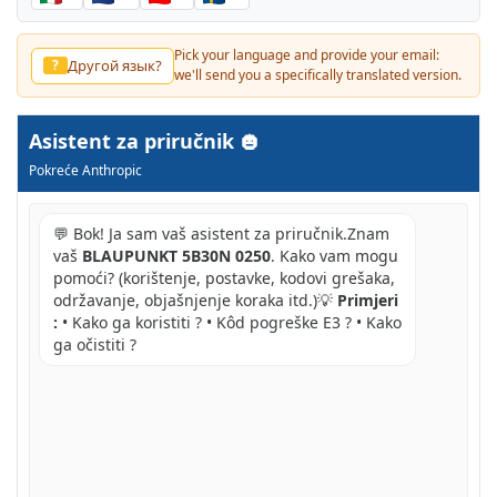
Pick your language and provide your email:
Другой язык?
?
we'll send you a specifically translated version.
Asistent za priručnik
Pokreće Anthropic
💬 Bok! Ja sam vaš asistent za priručnik.Znam
vaš
BLAUPUNKT 5B30N 0250
. Kako vam mogu
pomoći? (korištenje, postavke, kodovi grešaka,
održavanje, objašnjenje koraka itd.)💡
Primjeri
:
• Kako ga koristiti ? • Kôd pogreške E3 ? • Kako
ga očistiti ?