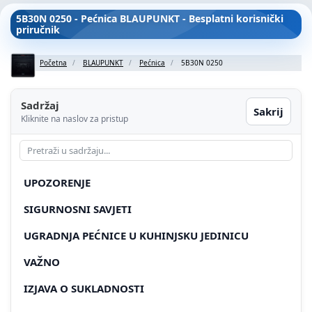
5B30N 0250 - Pećnica BLAUPUNKT - Besplatni korisnički
priručnik
Početna
BLAUPUNKT
Pećnica
5B30N 0250
Sadržaj
Sakrij
Kliknite na naslov za pristup
UPOZORENJE
SIGURNOSNI SAVJETI
UGRADNJA PEĆNICE U KUHINJSKU JEDINICU
VAŽNO
IZJAVA O SUKLADNOSTI