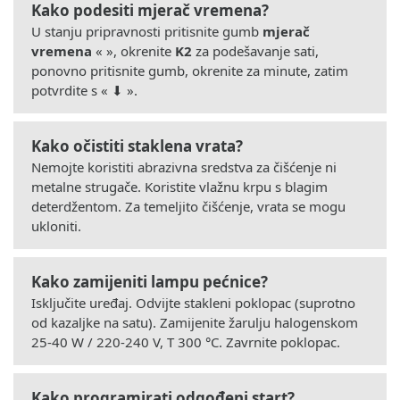
Kako podesiti mjerač vremena?
U stanju pripravnosti pritisnite gumb
mjerač
vremena
« », okrenite
K2
za podešavanje sati,
ponovno pritisnite gumb, okrenite za minute, zatim
potvrdite s « ⬇ ».
Kako očistiti staklena vrata?
Nemojte koristiti abrazivna sredstva za čišćenje ni
metalne strugače. Koristite vlažnu krpu s blagim
deterdžentom. Za temeljito čišćenje, vrata se mogu
ukloniti.
Kako zamijeniti lampu pećnice?
Isključite uređaj. Odvijte stakleni poklopac (suprotno
od kazaljke na satu). Zamijenite žarulju halogenskom
25-40 W / 220-240 V, T 300 °C. Zavrnite poklopac.
Kako programirati odgođeni start?