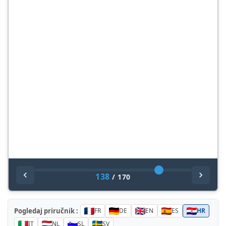
138
/
170
Pogledaj priručnik :
FR
DE
EN
ES
HR
IT
NL
SL
SV