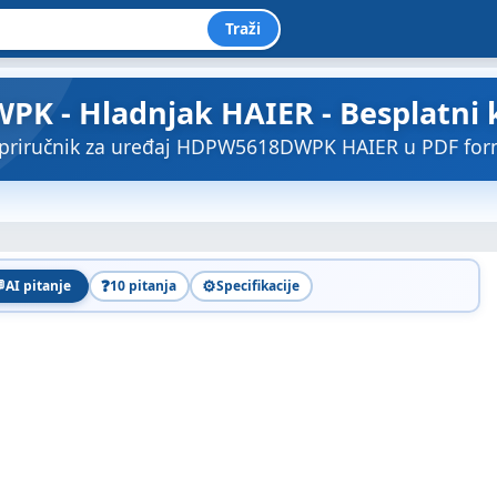
Traži
 - Hladnjak HAIER - Besplatni ko
 priručnik za uređaj HDPW5618DWPK HAIER u PDF for

❓
⚙️
AI pitanje
10 pitanja
Specifikacije