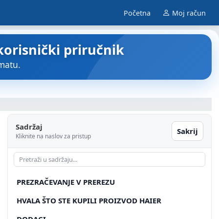
Početna
Moj račun
risnički priručnik
matu.
Sadržaj
Sakrij
Kliknite na naslov za pristup
PREZRAČEVANJE V PREREZU
HVALA ŠTO STE KUPILI PROIZVOD HAIER
DODACI