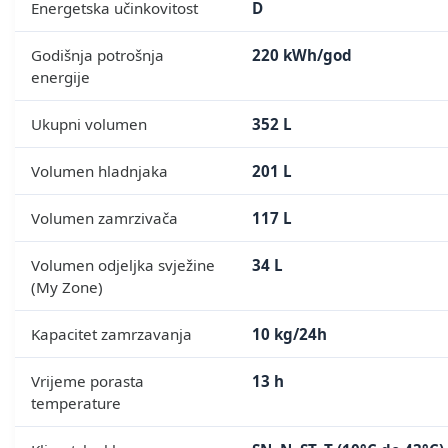
Energetska učinkovitost
D
Godišnja potrošnja
220 kWh/god
energije
Ukupni volumen
352 L
Volumen hladnjaka
201 L
Volumen zamrzivača
117 L
Volumen odjeljka svježine
34 L
(My Zone)
Kapacitet zamrzavanja
10 kg/24h
Vrijeme porasta
13 h
temperature