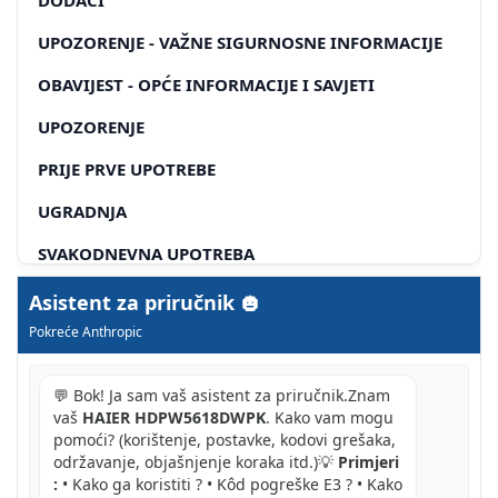
UPOZORENJE - VAŽNE SIGURNOSNE INFORMACIJE
OBAVIJEST - OPĆE INFORMACIJE I SAVJETI
UPOZORENJE
PRIJE PRVE UPOTREBE
UGRADNJA
SVAKODNEVNA UPOTREBA
INFORMACIJE O RASHLADNOM PLINU
Asistent za priručnik
Pokreće Anthropic
NAMJENA
STANDARDI I DIREKTIVE
💬 Bok! Ja sam vaš asistent za priručnik.Znam
vaš
HAIER HDPW5618DWPK
. Kako vam mogu
OBAVIJEST
pomoći? (korištenje, postavke, kodovi grešaka,
održavanje, objašnjenje koraka itd.)💡
Primjeri
1 1
:
• Kako ga koristiti ? • Kôd pogreške E3 ? • Kako