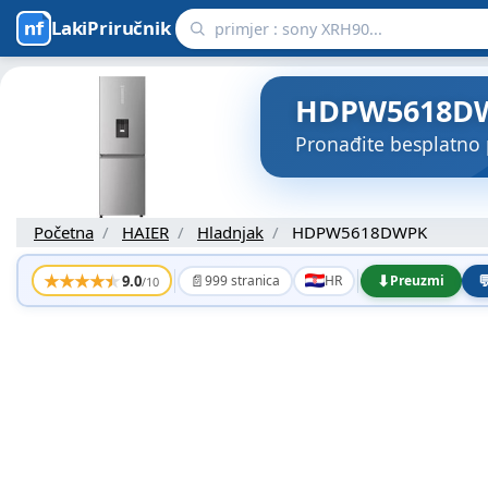
LakiPriručnik
HDPW5618DWPK
Pronađite besplatno
Početna
HAIER
Hladnjak
HDPW5618DWPK
★
★
★
★
★
📄
⬇

9.0
999 stranica
HR
Preuzmi
/10