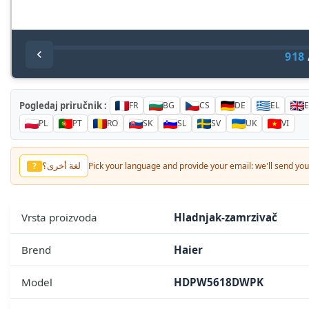
918
Pogledaj priručnik :
FR
BG
CS
DE
EL
PL
PT
RO
SK
SL
SV
UK
VI
لغة أخرى؟
?
Pick your language and provide your email: we'll send you 
Vrsta proizvoda
Hladnjak-zamrzivač
Brend
Haier
Model
HDPW5618DWPK