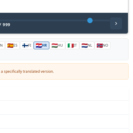
/
999
EN
ES
FI
HR
HU
IT
NL
NO
a specifically translated version.