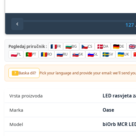
127
Pogledaj priručnik :
FR
BG
CS
DA
DE
PL
PT
RO
RU
SK
SL
SV
UK
Baska dil?
?
Pick your language and provide your email: we'll send you 
Vrsta proizvoda
LED rasvjeta z
Marka
Oase
Model
biOrb MCR LED