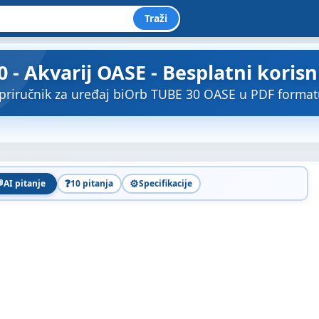
Traži
 - Akvarij OASE - Besplatni korisn
priručnik za uređaj biOrb TUBE 30 OASE u PDF format

❓
⚙️
AI pitanje
10 pitanja
Specifikacije