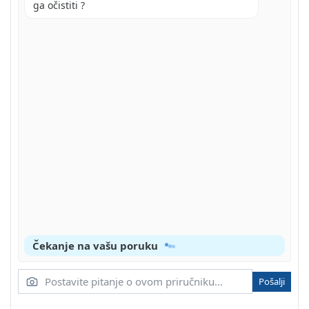
RUKOVANJE
ga očistiti ?
FUNKCIJA CIKLUSA
UPUTE ZA ZBRINJAVANJE U OTPAD
ODLAGANJE BATERIJA U OTPAD
ODLAGANJE BATERIJA U OTPAD UNUTAR
EUROPSKIH ZAJEDNICA
JAMSTVENI UVJETI
Čekanje na vašu poruku
Pošalji