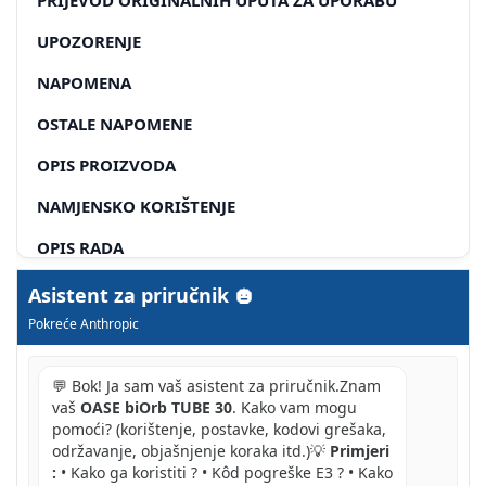
UPOZORENJE
NAPOMENA
OSTALE NAPOMENE
OPIS PROIZVODA
NAMJENSKO KORIŠTENJE
OPIS RADA
POSTAVLJANJE, PRIKLJUČIVANJE, PUŠTANJE U RAD
Asistent za priručnik
Pokreće Anthropic
OPREZ
HR
💬 Bok! Ja sam vaš asistent za priručnik.Znam
vaš
OASE biOrb TUBE 30
. Kako vam mogu
ČIŠĆENJE
pomoći? (korištenje, postavke, kodovi grešaka,
održavanje, objašnjenje koraka itd.)💡
Primjeri
PROMIJENITI BATERIJE
:
• Kako ga koristiti ? • Kôd pogreške E3 ? • Kako