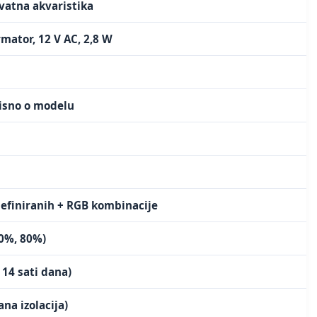
vatna akvaristika
mator, 12 V AC, 2,8 W
isno o modelu
definiranih + RGB kombinacije
60%, 80%)
i 14 sati dana)
ana izolacija)