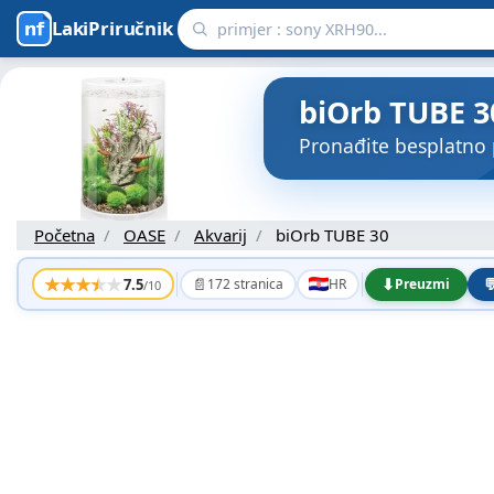
LakiPriručnik
biOrb TUBE 30
Pronađite besplatno 
Početna
OASE
Akvarij
biOrb TUBE 30
★
★
★
★
★
📄
⬇

7.5
172 stranica
HR
Preuzmi
/10