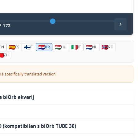
/
172
EN
ES
FI
HR
HU
IT
NL
NO
ZH
a specifically translated version.
a biOrb akvarij
 (kompatibilan s biOrb TUBE 30)