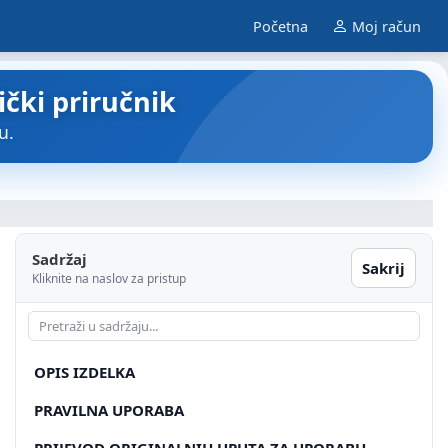
Početna
Moj račun
ički priručnik
u.
Sadržaj
Sakrij
Kliknite na naslov za pristup
OPIS IZDELKA
PRAVILNA UPORABA
PRIJEVOD ORIGINALNIH UPUTA ZA UPORABU