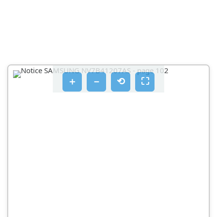
MONTAŽA
SADRŽAJ PAKETA
PRIBOR
NOSAČ ORMARIĆA
B NAPOMENA
＋
－
⟲
⛶
MONTIRANJE PEĆNICE
MIRIS NOVE PEĆNICE
PAMETNI SIGURNOSNI MEHANIZAM
NJEŽNO ZATVARANJE VRATA (ODNOSI SE SAMO NA
ODREĐENE MODELE)
DEMONTAŻA
VRIJEME ZAVRŠETKA
ODGODA ZAVRŠETKA