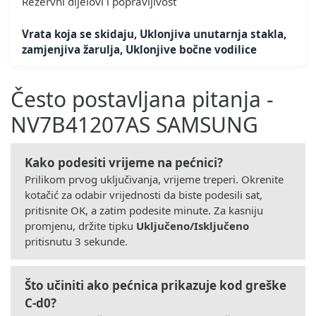
Rezervni dijelovi i popravljivost
Vrata koja se skidaju, Uklonjiva unutarnja stakla,
zamjenjiva žarulja, Uklonjive bočne vodilice
Često postavljana pitanja -
NV7B41207AS SAMSUNG
Kako podesiti vrijeme na pećnici?
Prilikom prvog uključivanja, vrijeme treperi. Okrenite
kotačić za odabir vrijednosti da biste podesili sat,
pritisnite OK, a zatim podesite minute. Za kasniju
promjenu, držite tipku
Uključeno/Isključeno
pritisnutu 3 sekunde.
Što učiniti ako pećnica prikazuje kod greške
C-d0?