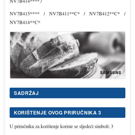
NV7B414**** /
NV7B415**** / NV7B411**C* / NV7B412**C* /
NV7B414**C*
SADRŽAJ
KORIŠTENJE OVOG PRIRUČNIKA 3
U priručniku za korištenje koriste se sljedeći simboli: 3