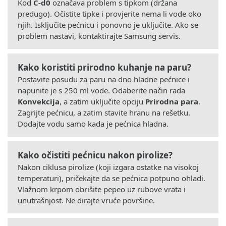
Kod
C-d0
označava problem s tipkom (držana
predugo). Očistite tipke i provjerite nema li vode oko
njih. Isključite pećnicu i ponovno je uključite. Ako se
problem nastavi, kontaktirajte Samsung servis.
Kako koristiti prirodno kuhanje na paru?
Postavite posudu za paru na dno hladne pećnice i
napunite je s 250 ml vode. Odaberite način rada
Konvekcija
, a zatim uključite opciju
Prirodna para
.
Zagrijte pećnicu, a zatim stavite hranu na rešetku.
Dodajte vodu samo kada je pećnica hladna.
Kako očistiti pećnicu nakon pirolize?
Nakon ciklusa pirolize (koji izgara ostatke na visokoj
temperaturi), pričekajte da se pećnica potpuno ohladi.
Vlažnom krpom obrišite pepeo uz rubove vrata i
unutrašnjost. Ne dirajte vruće površine.