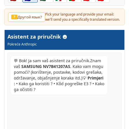
Pick your language and provide your email:
Другой язык?
?
we'll send you a specifically translated version.
Asistent za priručnik
Pokreće Anthropic
💬 Bok! Ja sam vaš asistent za priručnik.Znam
vaš
SAMSUNG NV7B41207AS
. Kako vam mogu
pomoći? (korištenje, postavke, kodovi grešaka,
održavanje, objašnjenje koraka itd.)💡
Primjeri
:
• Kako ga koristiti ? • Kôd pogreške E3 ? • Kako
ga očistiti ?