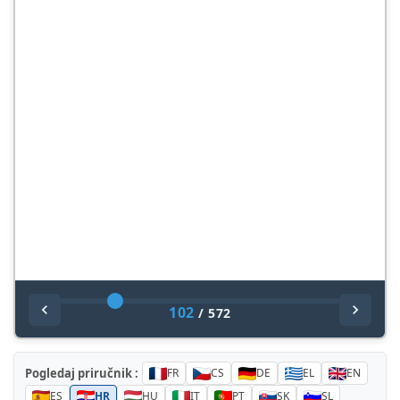
102
/
572
Pogledaj priručnik :
FR
CS
DE
EL
EN
ES
HR
HU
IT
PT
SK
SL