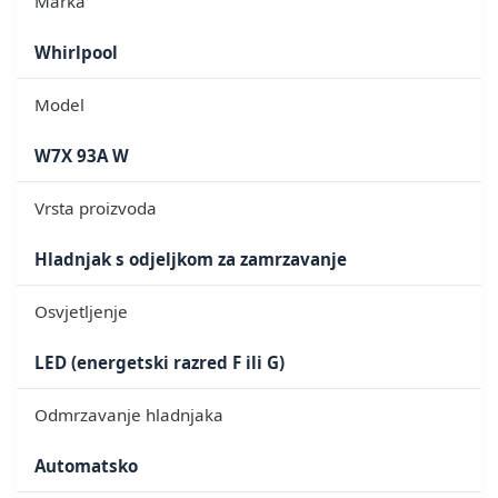
Marka
Whirlpool
Model
W7X 93A W
Vrsta proizvoda
Hladnjak s odjeljkom za zamrzavanje
Osvjetljenje
LED (energetski razred F ili G)
Odmrzavanje hladnjaka
Automatsko