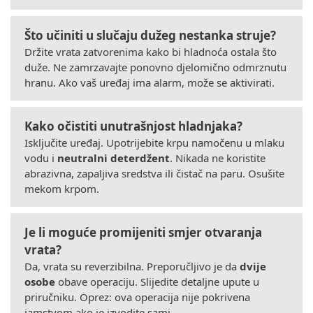
Što učiniti u slučaju dužeg nestanka struje?
Držite vrata zatvorenima kako bi hladnoća ostala što
duže. Ne zamrzavajte ponovno djelomično odmrznutu
hranu. Ako vaš uređaj ima alarm, može se aktivirati.
Kako očistiti unutrašnjost hladnjaka?
Isključite uređaj. Upotrijebite krpu namočenu u mlaku
vodu i
neutralni deterdžent
. Nikada ne koristite
abrazivna, zapaljiva sredstva ili čistač na paru. Osušite
mekom krpom.
Je li moguće promijeniti smjer otvaranja
vrata?
Da, vrata su reverzibilna. Preporučljivo je da
dvije
osobe
obave operaciju. Slijedite detaljne upute u
priručniku. Oprez: ova operacija nije pokrivena
jamstvom ako je izvodite sami.