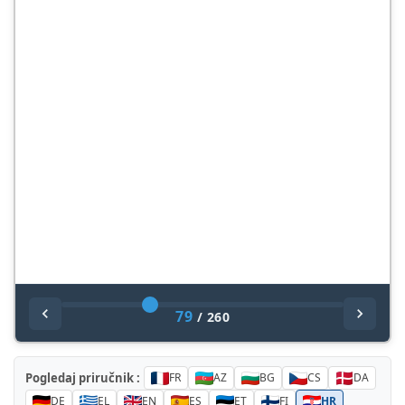
79
/
260
Pogledaj priručnik :
FR
AZ
BG
CS
DA
DE
EL
EN
ES
ET
FI
HR