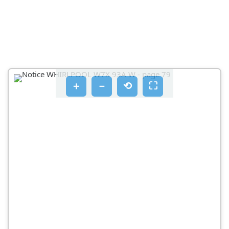
SKIDANJE SPREMNIKA LADICE ZAMRZIVAČA
SAVJETI ZA ZAMRZAVANJE I CUVANJE SVJEŽIH
NAMIRNICA
ZAMRZNUTA JELA: SAVJETI ZA KUPOVINU
PRI KUPNJIZAMRZNUTIH NAMIRNICA
＋
－
⟲
⛶
VIJEK TRAJANJA NAMIRNICA PRI RAZLICITIM
TEMPERATURAMA
FUNKCIONALNI TONOVI
NEKI OD FUNKCIONAIH ZVUKOVA KOJE MOZTE
KUTI
PREPORUKE U SLUČAJU DA SE UREŽAJ NE
UPOTREBLJAVA
U SLUČAJU NEUPOTREBE UREŽAJA
CISĆENJE I ODRŽAVANJE