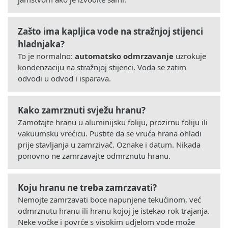
Zašto ima kapljica vode na stražnjoj stijenci
hladnjaka?
To je normalno:
automatsko odmrzavanje
uzrokuje
kondenzaciju na stražnjoj stijenci. Voda se zatim
odvodi u odvod i isparava.
Kako zamrznuti svježu hranu?
Zamotajte hranu u aluminijsku foliju, prozirnu foliju ili
vakuumsku vrećicu. Pustite da se vruća hrana ohladi
prije stavljanja u zamrzivač. Oznake i datum. Nikada
ponovno ne zamrzavajte odmrznutu hranu.
Koju hranu ne treba zamrzavati?
Nemojte zamrzavati boce napunjene tekućinom, već
odmrznutu hranu ili hranu kojoj je istekao rok trajanja.
Neke voćke i povrće s visokim udjelom vode može