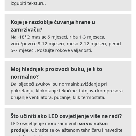
izgubiti teksturu.
Koje je razdoblje čuvanja hrane u
zamrzivaču?
Na -18°C: maslac 6 mjeseci, riba 1-3 mjeseca,
voće/povrće 8-12 mjeseci, meso 2-12 mjeseci, perad
5-7 mjeseci. Poštujte rokove valjanosti.
Moj hladnjak proizvodi buku, je li to
normalno?
Da, sljedeći zvukovi su normalni: zviždanje pri
pokretanju, klokotanje tekućine, tutnjava kompresora,
brujanje ventilatora, pucanje, klik termostata.
Što učiniti ako LED osvjetljenje više ne radi?
LED osvjetljenje mora zamijeniti
servis nakon
prodaje
. Obratite se ovlaštenom tehničaru i navedite