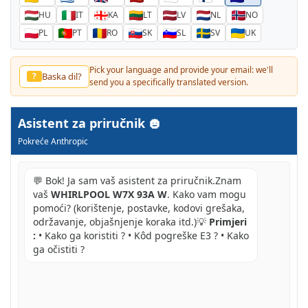
HU
IT
KA
LT
LV
NL
NO
PL
PT
RO
SK
SL
SV
UK
Pick your language and provide your email: we'll
Baska dil?
?
send you a specifically translated version.
Asistent za priručnik
Pokreće Anthropic
💬 Bok! Ja sam vaš asistent za priručnik.Znam
vaš
WHIRLPOOL W7X 93A W
. Kako vam mogu
pomoći? (korištenje, postavke, kodovi grešaka,
održavanje, objašnjenje koraka itd.)💡
Primjeri
:
• Kako ga koristiti ? • Kôd pogreške E3 ? • Kako
ga očistiti ?