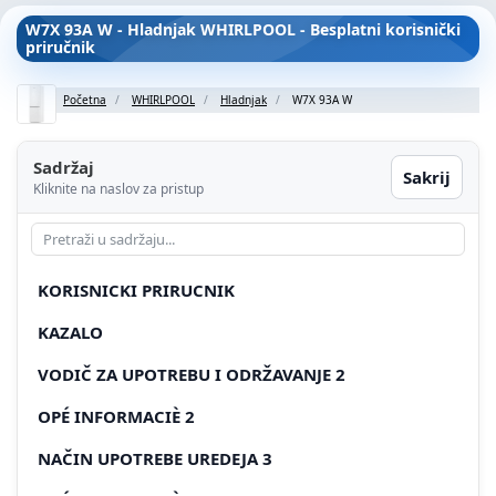
W7X 93A W - Hladnjak WHIRLPOOL - Besplatni korisnički
priručnik
Početna
WHIRLPOOL
Hladnjak
W7X 93A W
Sadržaj
Sakrij
Kliknite na naslov za pristup
KORISNICKI PRIRUCNIK
KAZALO
VODIČ ZA UPOTREBU I ODRŽAVANJE 2
OPÉ INFORMACIÈ 2
NAČIN UPOTREBE UREDEJA 3