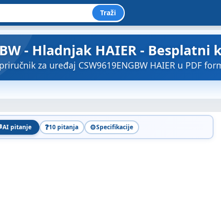
Traži
 - Hladnjak HAIER - Besplatni ko
 priručnik za uređaj CSW9619ENGBW HAIER u PDF for

❓
⚙️
AI pitanje
10 pitanja
Specifikacije