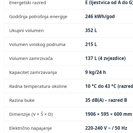
Energetski razred
E (ljestvica od A do G
Godišnja potrošnja energije
246 kWh/god
Ukupni volumen
352 L
Volumen vinskog podruma
215 L
Volumen zamrzivača
137 L (4 zvjezdice)
Kapacitet zamrzavanja
9 kg/24 h
Radna temperatura okoline
10 °C do 43 °C (razred
Razina buke
35 dB(A) – razred B
Dimenzije (V × Š × D)
1906 × 595 × 600 mm
Električno napajanje
220‑240 V ~ / 50 Hz