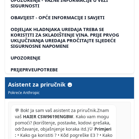
SIGURNOSTI
OBAVIJEST - OPĆE INFORMACIJE I SAVJETI
ODJELJAK HLADNJAKA UREDAJA TREBA SE
KORISTITI ZA SKLADIŠTENJE VINA. PRIJE PRVOG
UKLJUČIVANJA UREDAJA PROČITAJTE SLJEDEĆE
SIGURNOSNE NAPOMENE
UPOZORENJE
PRIJEPRVEUPOTREBE
UGRADNJA
Asistent za priručnik
Pokreće Anthropic
SVAKODNEVNA UPOTREBA
INFORMACIÈ O RASHLADNOM PLINU
💬 Bok! Ja sam vaš asistent za priručnik.Znam
NAMJENA
vaš
HAIER CSW9619ENGBW
. Kako vam mogu
pomoći? (korištenje, postavke, kodovi grešaka,
OBAVIJEST
održavanje, objašnjenje koraka itd.)💡
Primjeri
:
• Kako ga koristiti ? • Kôd pogreške E3 ? • Kako