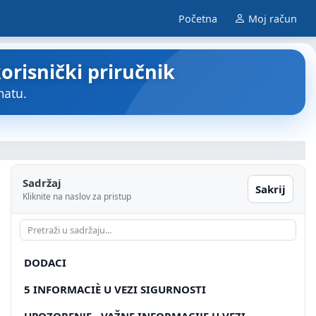
Početna
Moj račun
risnički priručnik
matu.
Sadržaj
Sakrij
Kliknite na naslov za pristup
DODACI
5 INFORMACIÈ U VEZI SIGURNOSTI
UPOZORENJE - VAŽNE INFORMACIJE U VEZI