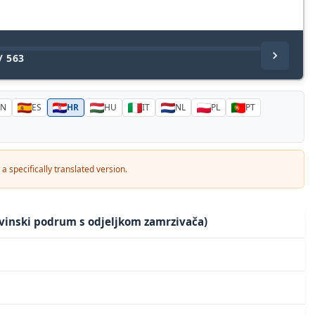
/
563
EN
ES
HR
HU
IT
NL
PL
PT
a specifically translated version.
vinski podrum s odjeljkom zamrzivača)