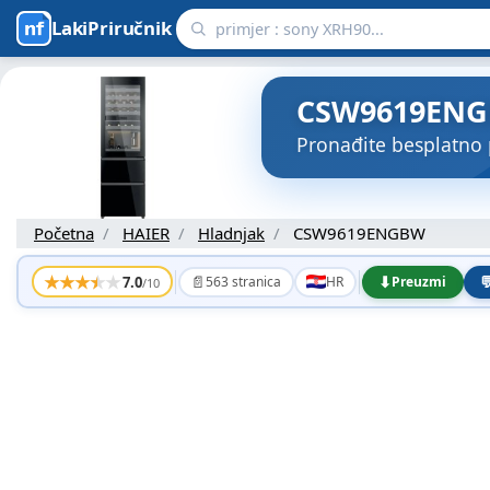
LakiPriručnik
CSW9619ENGBW
Pronađite besplatno
Početna
HAIER
Hladnjak
CSW9619ENGBW
★
★
★
★
★
📄
⬇

7.0
563 stranica
HR
Preuzmi
/10