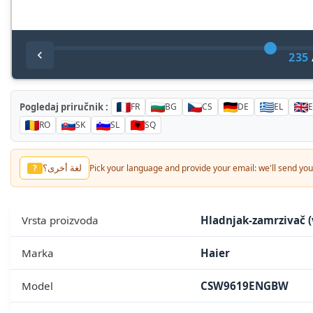
235
Pogledaj priručnik :
FR
BG
CS
DE
EL
RO
SK
SL
SQ
Baska dil?
?
Pick your language and provide your email: we'll send you 
Vrsta proizvoda
Hladnjak-zamrzivač (
Marka
Haier
Model
CSW9619ENGBW