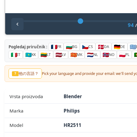
94
Pogledaj priručnik :
FR
BG
CS
DA
DE
IT
KK
LT
LV
MK
NL
NO
PL
他の言語？
?
Pick your language and provide your email: we'll send you
Vrsta proizvoda
Blender
Marka
Philips
Model
HR2511