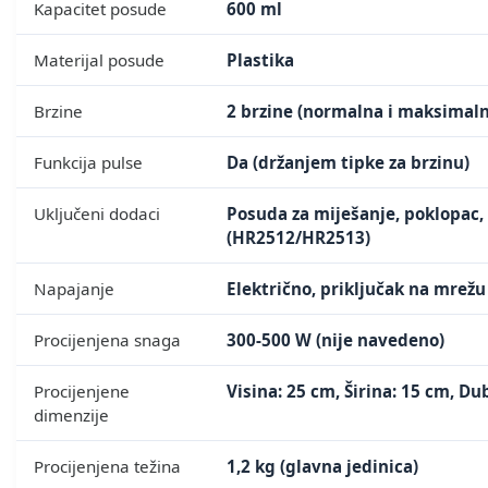
Kapacitet posude
600 ml
Materijal posude
Plastika
Brzine
2 brzine (normalna i maksimaln
Funkcija pulse
Da (držanjem tipke za brzinu)
Uključeni dodaci
Posuda za miješanje, poklopac,
(HR2512/HR2513)
Napajanje
Električno, priključak na mrežu
Procijenjena snaga
300-500 W (nije navedeno)
Procijenjene
Visina: 25 cm, Širina: 15 cm, D
dimenzije
Procijenjena težina
1,2 kg (glavna jedinica)