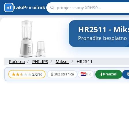
LakiPriručnik
HR2511 - Miks
Pronađite besplatno 
Početna
PHILIPS
Mikser
HR2511
★
★
★
★
★
📄
⬇

5.0
382 stranica
HR
Preuzmi
/10