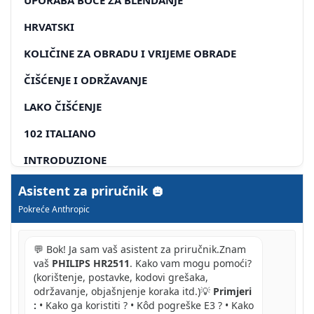
HRVATSKI
KOLIČINE ZA OBRADU I VRIJEME OBRADE
ČIŠĆENJE I ODRŽAVANJE
LAKO ČIŠĆENJE
102 ITALIANO
INTRODUZIONE
252 SRPSKI
Asistent za priručnik
Pokreće Anthropic
💬 Bok! Ja sam vaš asistent za priručnik.Znam
vaš
PHILIPS HR2511
. Kako vam mogu pomoći?
(korištenje, postavke, kodovi grešaka,
održavanje, objašnjenje koraka itd.)💡
Primjeri
:
• Kako ga koristiti ? • Kôd pogreške E3 ? • Kako