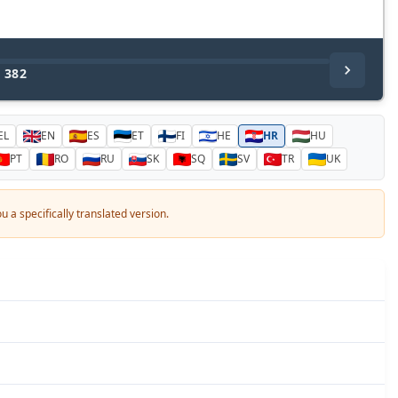
/
382
EL
EN
ES
ET
FI
HE
HR
HU
PT
RO
RU
SK
SQ
SV
TR
UK
 a specifically translated version.