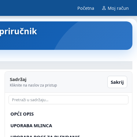
Početna
Moj račun
 priručnik
Sadržaj
Sakrij
Kliknite na naslov za pristup
OPĆI OPIS
UPORABA MLINCA
UPORABA BOCE ZA BLENDANJE