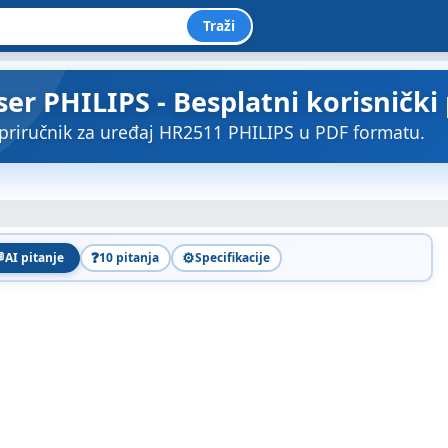
Traži
er PHILIPS - Besplatni korisnički
priručnik za uređaj HR2511 PHILIPS u PDF formatu.

❓
⚙️
AI pitanje
10 pitanja
Specifikacije