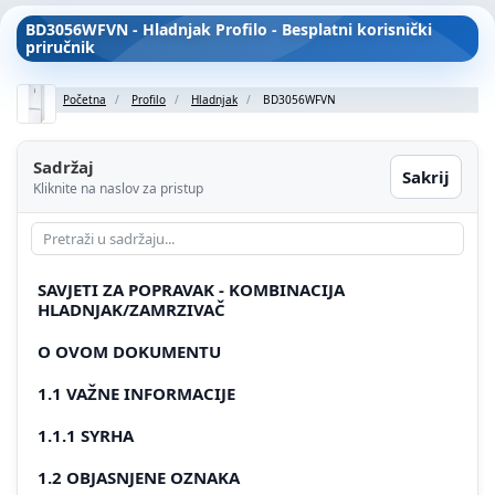
BD3056WFVN - Hladnjak Profilo - Besplatni korisnički
priručnik
Početna
Profilo
Hladnjak
BD3056WFVN
Sadržaj
Sakrij
Kliknite na naslov za pristup
SAVJETI ZA POPRAVAK - KOMBINACIJA
HLADNJAK/ZAMRZIVAČ
O OVOM DOKUMENTU
1.1 VAŽNE INFORMACIJE
1.1.1 SYRHA
1.2 OBJASNJENE OZNAKA