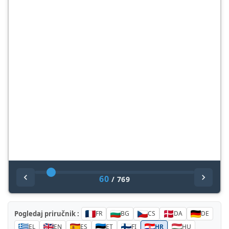
60
/
769
Pogledaj priručnik :
FR
BG
CS
DA
DE
EL
EN
ES
ET
FI
HR
HU