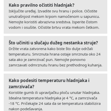
Kako pravilno očistiti hladnjak?
Isključite uređaj. Izvadite svu hranu i police. Očistite
unutrašnjost mekom krpom namočenom u sapunicu.
Nemojte koristiti abrazivna sredstva. Isperite čistom
vodom i osušite. Očistite brtvu vrata mekom četkom.
Što učiniti u slučaju dužeg nestanka struje?
Držite vrata zatvorena kako biste što dulje održali
temperaturu. Smrznuta hrana ostaje smrznuta oko 24
sata ako je zamrzivač pun. Nemojte ponovno
zamrzavati odmrznutu hranu bez prethodnog kuhanja.
Kako podesiti temperaturu hladnjaka i
zamrzivača?
Koristite gumb ili upravljačku ploču unutar hladnjaka.
Idealna temperatura hladnjaka je 4 °C, a zamrzivača
-18 °C. Pričekajte 24 sata da se temperatura stabilizira
nakon podešavanja.