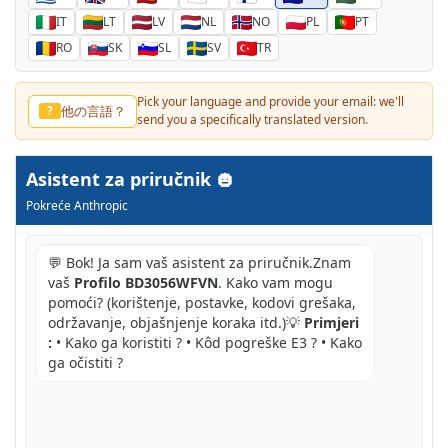
IT
LT
LV
NL
NO
PL
PT
RO
SK
SL
SV
TR
Pick your language and provide your email: we'll
他の言語？
?
send you a specifically translated version.
Asistent za priručnik
Pokreće Anthropic
💬 Bok! Ja sam vaš asistent za priručnik.Znam
vaš
Profilo BD3056WFVN
. Kako vam mogu
pomoći? (korištenje, postavke, kodovi grešaka,
održavanje, objašnjenje koraka itd.)💡
Primjeri
:
• Kako ga koristiti ? • Kôd pogreške E3 ? • Kako
ga očistiti ?