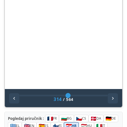
314
/
564
Pogledaj priručnik :
FR
BG
CS
DA
DE
EL
EN
ES
FI
HR
HU
IT