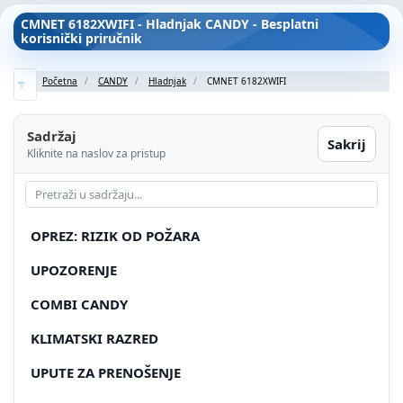
CMNET 6182XWIFI - Hladnjak CANDY - Besplatni
korisnički priručnik
Početna
CANDY
Hladnjak
CMNET 6182XWIFI
Sadržaj
Sakrij
Kliknite na naslov za pristup
OPREZ: RIZIK OD POŽARA
UPOZORENJE
COMBI CANDY
KLIMATSKI RAZRED
UPUTE ZA PRENOŠENJE