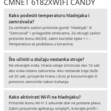
CMNET 6182XWIFI CANDY
Kako podesiti temperaturu hladnjaka i
zamrzivača?
Za vertikalni zaslon pritisnite gumb "Hladnjak" ili
"Zamrzivač" i prilagodite strelicama. Za okrugli zaslon
pritisnite ikonu MODE, zatim koristite tipke + i -.
Temperatura se podešava u koracima.
Što učiniti u slučaju nestanka struje?
Ne otvarajte vrata. Hrana ostaje smrznuta oko 16 sati
ako vrata ostanu zatvorena. Ako nestanak traje duže
od 20 sati, provjerite hranu i brzo je konzumirajte ili
ponovno zamrznite nakon kuhanja.
Kako aktivirati Wi-Fi na hladnjaku?
Pritisnite ikonu Wi-Fi 3 sekunde dok ne postane plava.
Zatim preuzmite aplikaciju simplyFi, kreirajte profil i