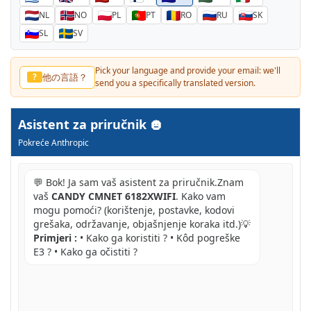
NL
NO
PL
PT
RO
RU
SK
SL
SV
Pick your language and provide your email: we'll
他の言語？
?
send you a specifically translated version.
Asistent za priručnik
Pokreće Anthropic
💬 Bok! Ja sam vaš asistent za priručnik.Znam
vaš
CANDY CMNET 6182XWIFI
. Kako vam
mogu pomoći? (korištenje, postavke, kodovi
grešaka, održavanje, objašnjenje koraka itd.)💡
Primjeri :
• Kako ga koristiti ? • Kôd pogreške
E3 ? • Kako ga očistiti ?