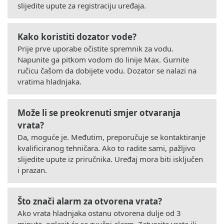
slijedite upute za registraciju uređaja.
Kako koristiti dozator vode?
Prije prve uporabe očistite spremnik za vodu.
Napunite ga pitkom vodom do linije Max. Gurnite
ručicu čašom da dobijete vodu. Dozator se nalazi na
vratima hladnjaka.
Može li se preokrenuti smjer otvaranja
vrata?
Da, moguće je. Međutim, preporučuje se kontaktiranje
kvalificiranog tehničara. Ako to radite sami, pažljivo
slijedite upute iz priručnika. Uređaj mora biti isključen
i prazan.
Što znači alarm za otvorena vrata?
Ako vrata hladnjaka ostanu otvorena dulje od 3
minute, oglasit će se zvučni alarm. Zatvorite vrata ili