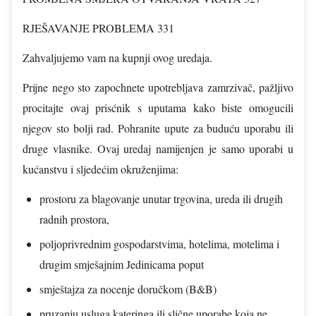
RJEŠAVANJE PROBLEMA 331
Zahvaljujemo vam na kupnji ovog uredaja.
Prijne nego sto zapochnete upotrebljava zamrzivač, pažljivo
procitajte ovaj prisćnik s uputama kako biste omogucili
njegov sto bolji rad. Pohranite upute za buduću uporabu ili
druge vlasnike. Ovaj uredaj namijenjen je samo uporabi u
kućanstvu i sljedećim okruženjima:
prostoru za blagovanje unutar trgovina, ureda ili drugih
radnih prostora,
poljoprivrednim gospodarstvima, hotelima, motelima i
drugim smješajnim Jedinicama poput
smještajza za nocenje doručkom (B&B)
pruzanju usluga kateringa ili slične uporabe koja ne