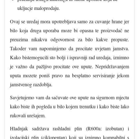
ukljucje maloprodaju.
Ovaj se uredaj mora upotrebljava samo za cuvanje hrane jer
bilo koja druga uporaba moze bi opasna te proizvodač ne
preuzima nikakvu odgovornost za bilo kakve propuste.
Takoder vam napominjemo da procitate uvjetam jamstva.
Kako bistemogucili sto bolji i ispravniji rad uredaja, iznimno
je važno da pažljivo procitate ove upute. Nepridržavanjem
uputa mozete poniš pravo na besplatno servisiranje jekom
jamstvenog razdoblja.
Savjetujemo vam da sačuvate ove upute na sigurnom mjectu
kako biste ih pogleda u bilo kojem trenutku i kako biste lako
rukovali urešajem.
Hladnjak sadržava rashladni plin (R600a: izobutan) i
izolacijski plin (ciklopentan) koji su iznimno kompabilni s