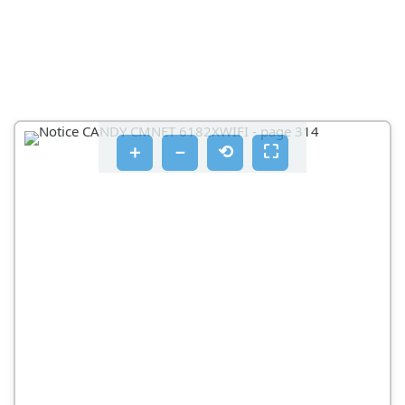
ČUVANJE ZAMRZNUTE HRANE
STEDNJA ENEGRIJE
ODRŽAVANJE
ODMRZAVANJE
＋
－
⟲
⛶
PROMJENA UNUTRAŠNJE ŽARULJE
PROMJENA SMJERA OTVARANJA VRATA
DEMONTIRANJE VRATA HLADNJAKA
MONTIRANJE VRATA, DODATAKA DONJEG OKOVA
NA ODGOVARAJUĆIM POZICIJAMA
MONTIRANJE VRATA HLADNJAKA I VRATA
ZAMRZIVAČA NA SUPROTNOJ STRANI
RJESAVANJE PROBLEMA
ZBRINJAVANJE STARIH UREDAJA