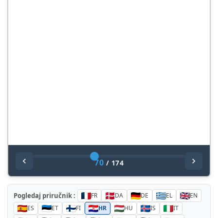
70
/
174
Pogledaj priručnik :
FR
DA
DE
EL
EN
ES
ET
FI
HR
HU
IS
IT