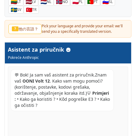
LT
LV
NL
NO
PL
PT
SL
SV
TR
Pick your language and provide your email: we'll
他の言語？
?
send you a specifically translated version.
Asistent za priručnik
Pokreće Anthropic
💬 Bok! Ja sam vaš asistent za priručnik.Znam
vaš
OONI Volt 12
. Kako vam mogu pomoći?
(korištenje, postavke, kodovi grešaka,
održavanje, objašnjenje koraka itd.)💡
Primjeri
:
• Kako ga koristiti ? • Kôd pogreške E3 ? • Kako
ga očistiti ?