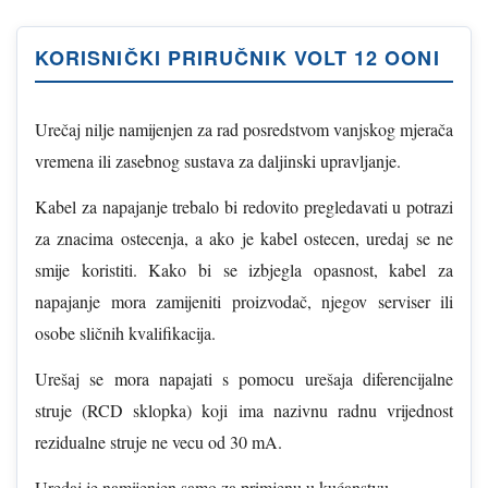
KORISNIČKI PRIRUČNIK VOLT 12 OONI
Urečaj nilje namijenjen za rad posredstvom vanjskog mjerača
vremena ili zasebnog sustava za daljinski upravljanje.
Kabel za napajanje trebalo bi redovito pregledavati u potrazi
za znacima ostecenja, a ako je kabel ostecen, uredaj se ne
smije koristiti. Kako bi se izbjegla opasnost, kabel za
napajanje mora zamijeniti proizvodač, njegov serviser ili
osobe sličnih kvalifikacija.
Urešaj se mora napajati s pomocu urešaja diferencijalne
struje (RCD sklopka) koji ima nazivnu radnu vrijednost
rezidualne struje ne vecu od 30 mA.
Uredaj je namijenjen samo za primjenu u kućanstvu.