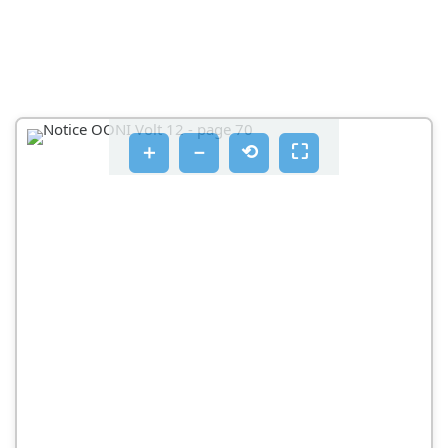
BROJČANIK TEMPERATURE
POSTAVLJANJE BROJČANIKA U JEDNAČAVANJA
POJAČANI RAD
UTIŠAVANJE
＋
－
⟲
⛶
OFKLANJANJE PROBLEMA
ŠIFRE POGRESKE - LED LAMPICE SVIJETLIT CE
CRVENO OVISNO O STANJU POGRESKE
POGRESKA 1
KRATKI SPOJ TOPLINSKE SONDE U KOMORI
POGRESKA 3
PREVISOKA TEMPERATURA PEĆNICE
POGRESKA 5