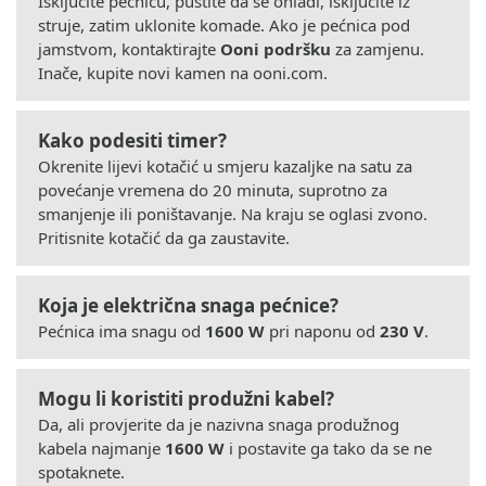
Isključite pećnicu, pustite da se ohladi, isključite iz
struje, zatim uklonite komade. Ako je pećnica pod
jamstvom, kontaktirajte
Ooni podršku
za zamjenu.
Inače, kupite novi kamen na ooni.com.
Kako podesiti timer?
Okrenite lijevi kotačić u smjeru kazaljke na satu za
povećanje vremena do 20 minuta, suprotno za
smanjenje ili poništavanje. Na kraju se oglasi zvono.
Pritisnite kotačić da ga zaustavite.
Koja je električna snaga pećnice?
Pećnica ima snagu od
1600 W
pri naponu od
230 V
.
Mogu li koristiti produžni kabel?
Da, ali provjerite da je nazivna snaga produžnog
kabela najmanje
1600 W
i postavite ga tako da se ne
spotaknete.