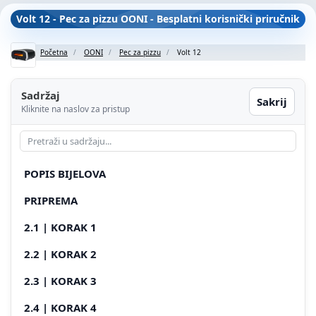
Volt 12 - Pec za pizzu OONI - Besplatni korisnički priručnik
Početna
OONI
Pec za pizzu
Volt 12
Sadržaj
Sakrij
Kliknite na naslov za pristup
POPIS BIJELOVA
PRIPREMA
2.1 | KORAK 1
2.2 | KORAK 2
2.3 | KORAK 3
2.4 | KORAK 4