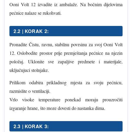
Ooni Volt 12 izvadite iz ambalaže. Na bočnim dijelovima
pećnice nalaze se rukohvati.
2.2 | KORAK 2:
Pronadite Čistu, ravnu, stabilnu povrsinu za svoj Ooni Volt
12. Oslobodite prostor prije premještanja pećnice na njezin
položaj. Uklonite sve zapaljive predmete i materijale,
uključujuci stolnjake.
Prilikom odabira prikladnog mjesta za svoju pećnicu,
razmislite o ventilaciji.
Vrlo visoke temperature ponekad moraju prouzročiti
izgaranje hrane, što moze dovesti do nastanka dima.
2.3 | KORAK 3: