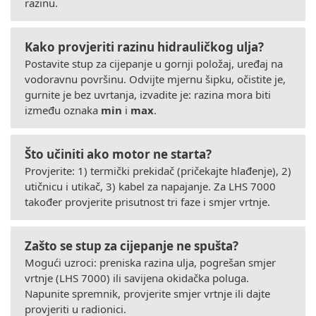
razinu.
Kako provjeriti razinu hidrauličkog ulja?
Postavite stup za cijepanje u gornji položaj, uređaj na
vodoravnu površinu. Odvijte mjernu šipku, očistite je,
gurnite je bez uvrtanja, izvadite je: razina mora biti
između oznaka
min
i
max
.
Što učiniti ako motor ne starta?
Provjerite: 1) termički prekidač (pričekajte hlađenje), 2)
utičnicu i utikač, 3) kabel za napajanje. Za LHS 7000
također provjerite prisutnost tri faze i smjer vrtnje.
Zašto se stup za cijepanje ne spušta?
Mogući uzroci: preniska razina ulja, pogrešan smjer
vrtnje (LHS 7000) ili savijena okidačka poluga.
Napunite spremnik, provjerite smjer vrtnje ili dajte
provjeriti u radionici.