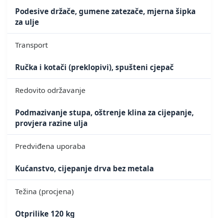
Podesive držače, gumene zatezače, mjerna šipka
za ulje
Transport
Ručka i kotači (preklopivi), spušteni cjepač
Redovito održavanje
Podmazivanje stupa, oštrenje klina za cijepanje,
provjera razine ulja
Predviđena uporaba
Kućanstvo, cijepanje drva bez metala
Težina (procjena)
Otprilike 120 kg