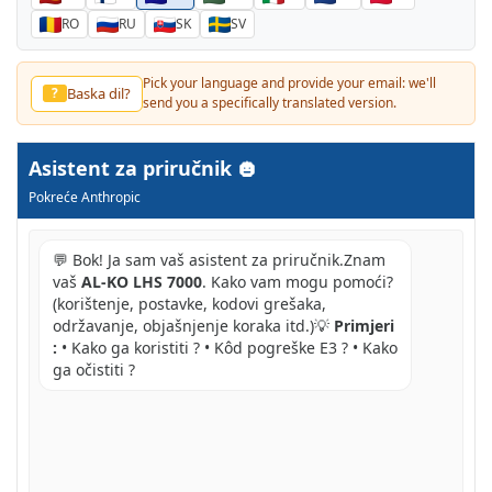
RO
RU
SK
SV
Pick your language and provide your email: we'll
Baska dil?
?
send you a specifically translated version.
Asistent za priručnik
Pokreće Anthropic
💬 Bok! Ja sam vaš asistent za priručnik.Znam
vaš
AL-KO LHS 7000
. Kako vam mogu pomoći?
(korištenje, postavke, kodovi grešaka,
održavanje, objašnjenje koraka itd.)💡
Primjeri
:
• Kako ga koristiti ? • Kôd pogreške E3 ? • Kako
ga očistiti ?