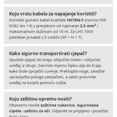
Koju vrstu kabela za napajanje koristiti?
Koristite gumeni kabel kvalitete
H07RN-F
(norma VDE
0282 dio 14) s presjekom od najmanje
2,5 mm²
i
maksimalnom dužinom od 10 m. Za LHS 7000
potreban je kabel s 5 vodiča (3P + N + T).
Kako sigurno transportirati cjepač?
Spustite cjepač do kraja, isključite motor i isključite
uređaj iz struje. Zavrnite mjernu šipku ulja do kraja
kako biste spriječili curenje. Preklopite noge, zavežite
upravljačke poluge zatezačem, a zatim prevrnite
uređaj na kotače pomoću ručke.
Koju zaštitnu opremu nositi?
Obavezno nosite
zaštitne rukavice
,
sigurnosne
cipele
i
zaštitu za oči
. Odjenite se pripijeno i povežite
dugu kosu.