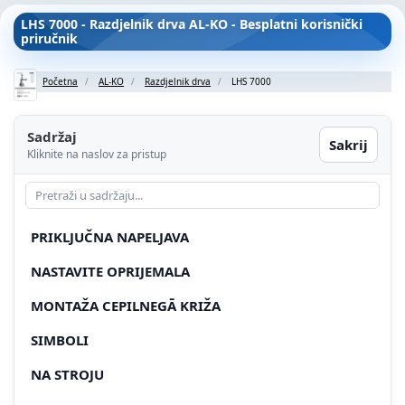
LHS 7000 - Razdjelnik drva AL-KO - Besplatni korisnički
priručnik
Početna
AL-KO
Razdjelnik drva
LHS 7000
Sadržaj
Sakrij
Kliknite na naslov za pristup
PRIKLJUČNA NAPELJAVA
NASTAVITE OPRIJEMALA
MONTAŽA CEPILNEGĀ KRIŽA
SIMBOLI
NA STROJU