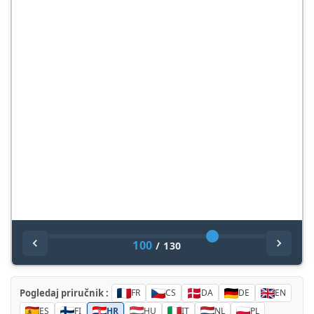
100
/
130
Pogledaj priručnik :
FR
CS
DA
DE
EN
ES
FI
HR
HU
IT
NL
PL