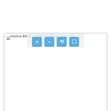
＋
－
⟲
⛶