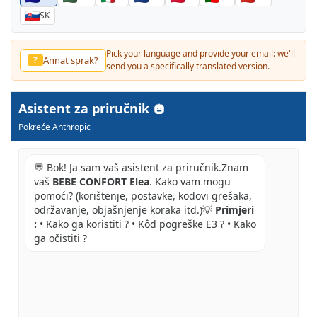
SK
Pick your language and provide your email: we'll
Annat sprak?
?
send you a specifically translated version.
Asistent za priručnik
Pokreće Anthropic
💬 Bok! Ja sam vaš asistent za priručnik.Znam
vaš
BEBE CONFORT Elea
. Kako vam mogu
pomoći? (korištenje, postavke, kodovi grešaka,
održavanje, objašnjenje koraka itd.)💡
Primjeri
:
• Kako ga koristiti ? • Kôd pogreške E3 ? • Kako
ga očistiti ?