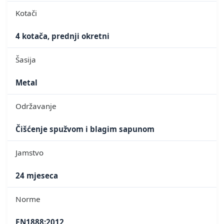
Kotači
4 kotača, prednji okretni
Šasija
Metal
Održavanje
Čišćenje spužvom i blagim sapunom
Jamstvo
24 mjeseca
Norme
EN1888:2012