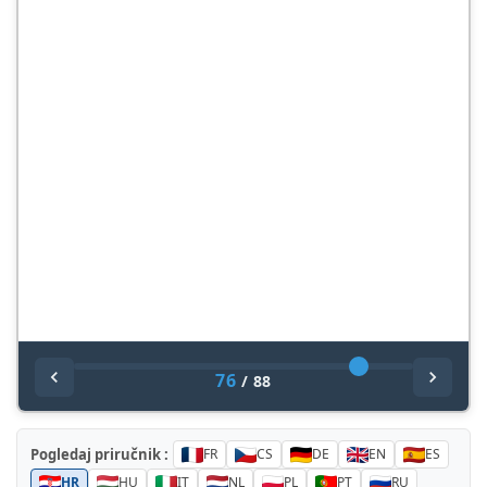
76
/
88
Pogledaj priručnik :
FR
CS
DE
EN
ES
HR
HU
IT
NL
PL
PT
RU