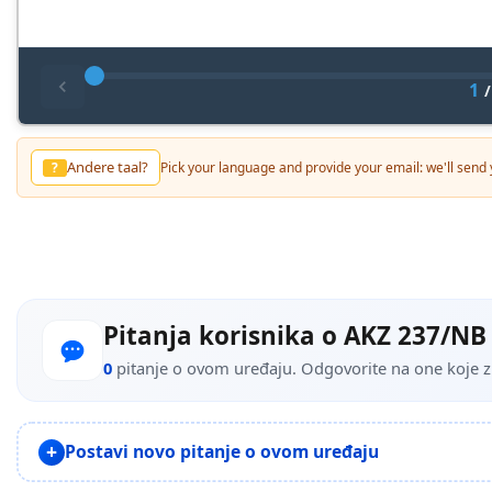
1
Andere taal?
?
Pick your language and provide your email: we'll send y
Pitanja korisnika o AKZ 237/
0
pitanje o ovom uređaju. Odgovorite na one koje zna
Postavi novo pitanje o ovom uređaju