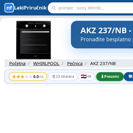
LakiPriručnik
AKZ 237/NB -
Pronađite besplatno
Početna
WHIRLPOOL
Pećnica
AKZ 237/NB
★
★
★
★
★
📄
⬇
💬
6.0
23 stranica
HR
Preuzmi
/10