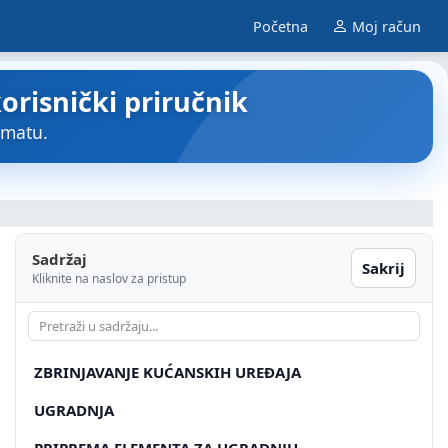
Početna
Moj račun
risnički priručnik
rmatu.
Sadržaj
Sakrij
Kliknite na naslov za pristup
ZBRINJAVANJE KUĆANSKIH UREĐAJA
UGRADNJA
PRIPREMA ELEMENTA ZA UGRADNJU