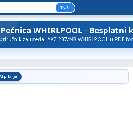
Traži
 Pećnica WHIRLPOOL - Besplatni ko
 priručnik za uređaj AKZ 237/NB WHIRLPOOL u PDF fo
AI pitanje