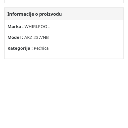
STAVLJANJE REŠETKE I DRUGOG PRIBORA U
PEĆNICU
Informacije o proizvodu
POPIS FUNKCIJA
Marka :
WHIRLPOOL
OPIS POKAZIVAČA
Model :
AKZ 237/NB
PRVA UPORABA UREĐAJA - PODEŠAVANJE SATA
Kategorija :
Pećnica
ODABIR FUNKCIJA ZA PEČENJE
PODEŠAVANJE TEMPERATURE/SNAGE GRILA
BRZO ZAGRIJAVANJE PEĆNICE
INDIKATOR PREOSTALE TOPLINE
TIMER
ODABIR POSEBNIH FUNKCIJA
DODATNO TAMNJENJE