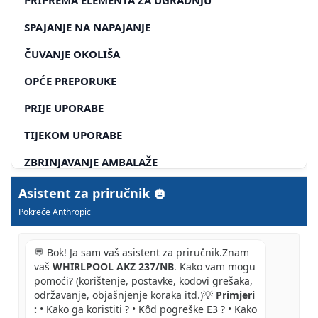
SPAJANJE NA NAPAJANJE
ČUVANJE OKOLIŠA
OPĆE PREPORUKE
PRIJE UPORABE
TIJEKOM UPORABE
ZBRINJAVANJE AMBALAŽE
ZBRINJAVANJE UREĐAJA
Asistent za priručnik
Pokreće Anthropic
ŠTEDNJA ENERGIJE
IZJAVA O SUKLADNOSTI CE
💬 Bok! Ja sam vaš asistent za priručnik.Znam
vaš
WHIRLPOOL AKZ 237/NB
. Kako vam mogu
U SLUČAJU PROBLEMA
pomoći? (korištenje, postavke, kodovi grešaka,
održavanje, objašnjenje koraka itd.)💡
Primjeri
PEĆNICA NE RADI
:
• Kako ga koristiti ? • Kôd pogreške E3 ? • Kako