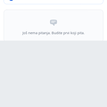
Još nema pitanja. Budite prvi koji pita.
Preuzmite upute za vaš Komponent Hlađenja Računala u
PDF formatu besplatno! Pronađite svoj priručnik VR002 -
ARCTIC COOLING i uzmite svoju elektroničku napravu
natrag u ruke. Na ovoj stranici objavljeni su svi dokumenti
potrebni za korištenje vaše naprave. VR002 marke ARCTIC
COOLING.