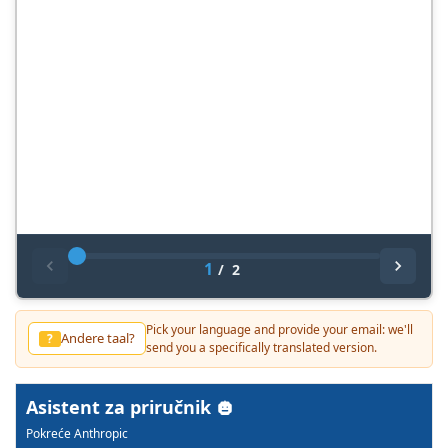
1
/
2
Pick your language and provide your email: we'll
Andere taal?
?
send you a specifically translated version.
Asistent za priručnik
Pokreće Anthropic