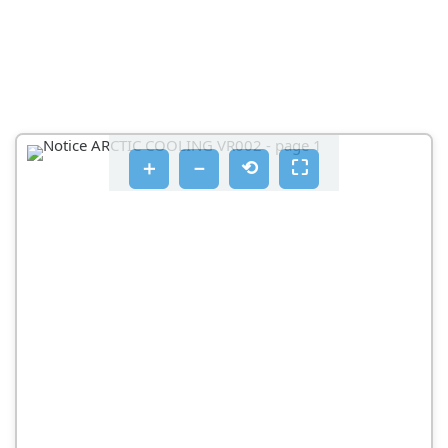
＋
－
⟲
⛶