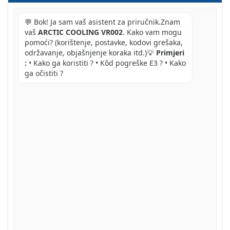
💬 Bok! Ja sam vaš asistent za priručnik.Znam
vaš
ARCTIC COOLING VR002
. Kako vam mogu
pomoći? (korištenje, postavke, kodovi grešaka,
održavanje, objašnjenje koraka itd.)💡
Primjeri
:
• Kako ga koristiti ? • Kôd pogreške E3 ? • Kako
ga očistiti ?