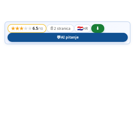
★
★
★
★
★
📄
⬇
6.5
2 stranica
HR
/10
💬
AI pitanje