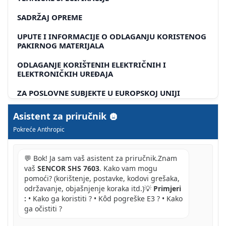
SADRŽAJ OPREME
UPUTE I INFORMACIJE O ODLAGANJU KORISTENOG
PAKIRNOG MATERIJALA
ODLAGANJE KORIŠTENIH ELEKTRIČNIH I
ELEKTRONIČKIH UREĐAJA
ZA POSLOVNE SUBJEKTE U EUROPSKOJ UNIJI
ODLAGANJE U DRŽAVAMA IZVAN EUROPSKE UNIJE
Asistent za priručnik
Pokreće Anthropic
💬 Bok! Ja sam vaš asistent za priručnik.Znam
vaš
SENCOR SHS 7603
. Kako vam mogu
pomoći? (korištenje, postavke, kodovi grešaka,
održavanje, objašnjenje koraka itd.)💡
Primjeri
:
• Kako ga koristiti ? • Kôd pogreške E3 ? • Kako
ga očistiti ?