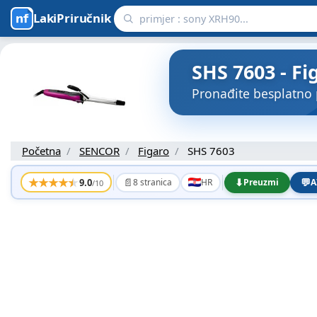
LakiPriručnik
SHS 7603 - Fi
Pronađite besplatno 
Početna
SENCOR
Figaro
SHS 7603
★
★
★
★
★
📄
⬇
💬
9.0
8 stranica
HR
Preuzmi
A
/10