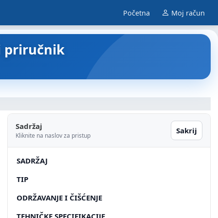
Početna
Moj račun
i priručnik
Sadržaj
Sakrij
Kliknite na naslov za pristup
SADRŽAJ
TIP
ODRŽAVANJE I ČIŠĆENJE
TEHNIČKE SPECIFIKACIJE