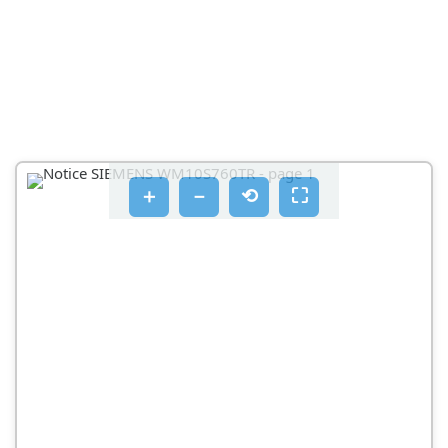
＋
－
⟲
⛶