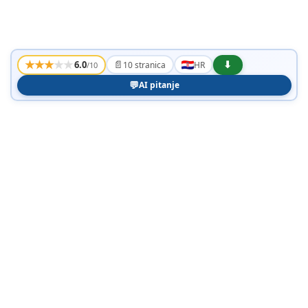
★
★
★
★
★
📄
⬇
6.0
10 stranica
HR
/10
💬
AI pitanje