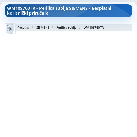
WM10S760TR - Perilica rublja SIEMENS - Besplatni
korisnički priručnik
Početna
SIEMENS
Perilica rublja
WM10S760TR