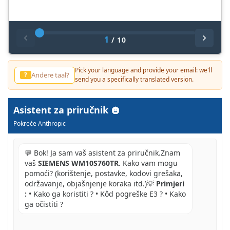
1
/
10
Pick your language and provide your email: we'll
Inny jezyk?
?
send you a specifically translated version.
Asistent za priručnik
Pokreće Anthropic
💬 Bok! Ja sam vaš asistent za priručnik.Znam
vaš
SIEMENS WM10S760TR
. Kako vam mogu
pomoći? (korištenje, postavke, kodovi grešaka,
održavanje, objašnjenje koraka itd.)💡
Primjeri
:
• Kako ga koristiti ? • Kôd pogreške E3 ? • Kako
ga očistiti ?