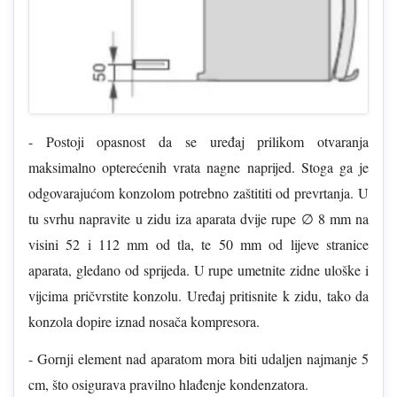
- Postoji opasnost da se uređaj prilikom otvaranja
maksimalno opterećenih vrata nagne naprijed. Stoga ga je
odgovarajućom konzolom potrebno zaštititi od prevrtanja. U
tu svrhu napravite u zidu iza aparata dvije rupe ∅ 8 mm na
visini 52 i 112 mm od tla, te 50 mm od lijeve stranice
aparata, gledano od sprijeda. U rupe umetnite zidne uloške i
vijcima pričvrstite konzolu. Uređaj pritisnite k zidu, tako da
konzola dopire iznad nosača kompresora.
- Gornji element nad aparatom mora biti udaljen najmanje 5
cm, što osigurava pravilno hlađenje kondenzatora.