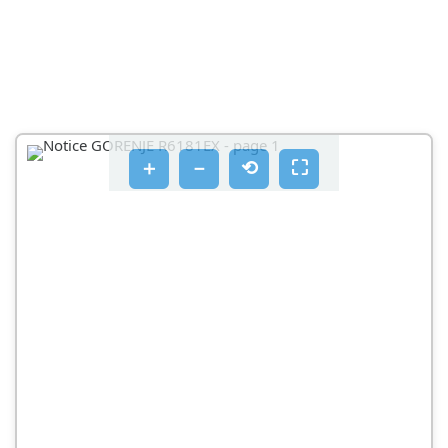
ČIŠĆENJE APARATA
＋
－
⟲
⛶