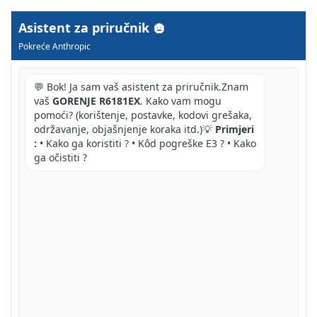
Asistent za priručnik
Pokreće Anthropic
💬 Bok! Ja sam vaš asistent za priručnik.Znam
vaš
GORENJE R6181EX
. Kako vam mogu
pomoći? (korištenje, postavke, kodovi grešaka,
održavanje, objašnjenje koraka itd.)💡
Primjeri
:
• Kako ga koristiti ? • Kôd pogreške E3 ? • Kako
ga očistiti ?